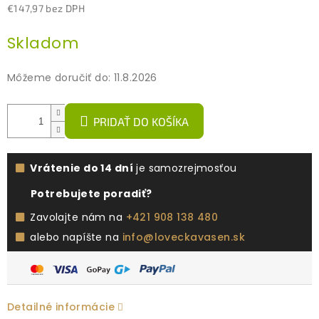
€147,97 bez DPH
Jednotková
Skladom
cena:
Môžeme doručiť do:
11.8.2026
PRIDAŤ DO KOŠÍKA
Vrátenie do 14 dní
je samozrejmosťou
Potrebujete poradiť?
Zavolajte nám na
+421 908 138 480
alebo napíšte na
info@loveckavasen.sk
Detailné informácie