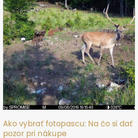
ä
t
i
e
Ako vybrať fotopascu: Na čo si dať
pozor pri nákupe