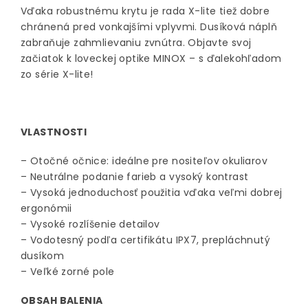
Vďaka robustnému krytu je rada X-lite tiež dobre
chránená pred vonkajšími vplyvmi. Dusíková náplň
zabraňuje zahmlievaniu zvnútra. Objavte svoj
začiatok k loveckej optike MINOX – s ďalekohľadom
zo série X-lite!
VLASTNOSTI
– Otočné očnice: ideálne pre nositeľov okuliarov
– Neutrálne podanie farieb a vysoký kontrast
– Vysoká jednoduchosť použitia vďaka veľmi dobrej
ergonómii
– Vysoké rozlíšenie detailov
– Vodotesný podľa certifikátu IPX7, prepláchnutý
dusíkom
– Veľké zorné pole
OBSAH BALENIA