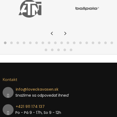
<
>
Kontakt
info
@
loveckavasen.sk
Snažíme sa odpovedať ihneď
+421 911 174 137
Po - Pá 9 − 17h, So 9 - 12h