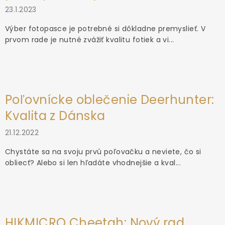
23.1.2023
Výber fotopasce je potrebné si dôkladne premyslieť. V
prvom rade je nutné zvážiť kvalitu fotiek a vi...
Poľovnícke oblečenie Deerhunter:
Kvalita z Dánska
21.12.2022
Chystáte sa na svoju prvú poľovačku a neviete, čo si
obliecť? Alebo si len hľadáte vhodnejšie a kval...
HIKMICRO Cheetah: Nový rad