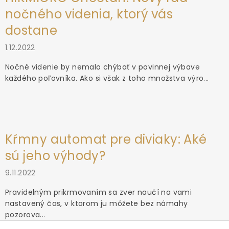
nočného videnia, ktorý vás
dostane
1.12.2022
Nočné videnie by nemalo chýbať v povinnej výbave
každého poľovníka. Ako si však z toho množstva výro...
Kŕmny automat pre diviaky: Aké
sú jeho výhody?
9.11.2022
Pravidelným prikrmovaním sa zver naučí na vami
nastavený čas, v ktorom ju môžete bez námahy
pozorova...