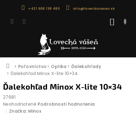
Prejsť
+421 908 138 480
info@loveckavasen.sk
na
obsah
NÁKU
KOŠÍK
Domov
Poľovníctvo
Optika
Ďalekohľady
Ďalekohľad Minox X-lite 10×34
Ďalekohľad Minox X-lite 10×34
27681
Priemerné
Neohodnotené
Podrobnosti hodnotenia
hodnotenie
Značka:
Minox
produktu
je
0,0