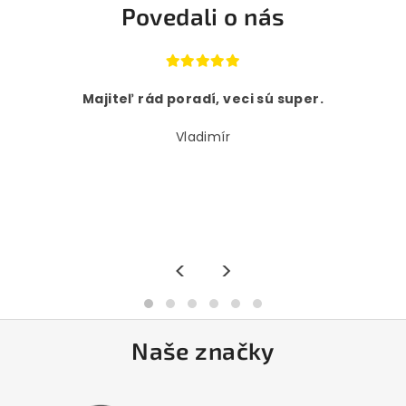
Povedali o nás
Majiteľ rád poradí, veci sú super.
Vladimír
<
>
Naše značky