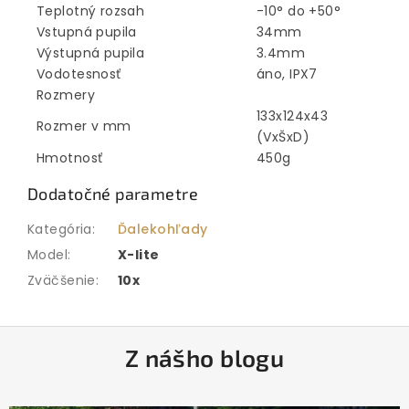
Teplotný rozsah
-10° do +50°
Vstupná pupila
34mm
Výstupná pupila
3.4mm
Vodotesnosť
áno, IPX7
Rozmery
133x124x43
Rozmer v mm
(VxŠxD)
Hmotnosť
450g
Dodatočné parametre
Kategória
:
Ďalekohľady
Model
:
X-lite
Zväčšenie
:
10x
Z
Z nášho blogu
á
p