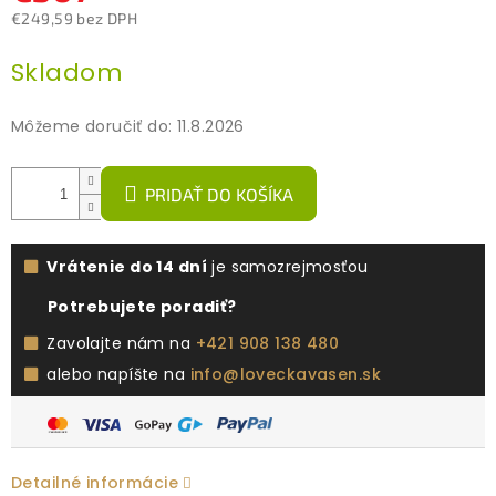
€249,59 bez DPH
Jednotková
Skladom
cena:
Môžeme doručiť do:
11.8.2026
PRIDAŤ DO KOŠÍKA
Vrátenie do 14 dní
je samozrejmosťou
Potrebujete poradiť?
Zavolajte nám na
+421 908 138 480
alebo napíšte na
info@loveckavasen.sk
Detailné informácie