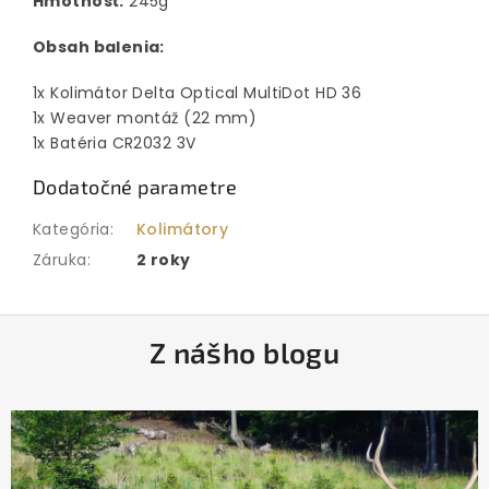
Hmotnosť:
245g
Obsah balenia:
1x Kolimátor Delta Optical MultiDot HD 36
1x Weaver montáž (22 mm)
1x Batéria CR2032 3V
Dodatočné parametre
Kategória
:
Kolimátory
Záruka
:
2 roky
Z
Z nášho blogu
á
p
ä
t
i