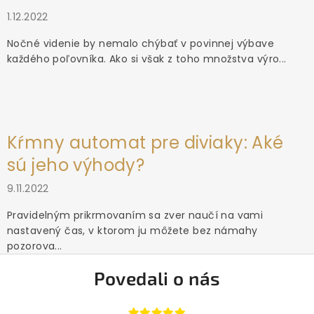
1.12.2022
Nočné videnie by nemalo chýbať v povinnej výbave
každého poľovníka. Ako si však z toho množstva výro...
Kŕmny automat pre diviaky: Aké
sú jeho výhody?
9.11.2022
Pravidelným prikrmovaním sa zver naučí na vami
nastavený čas, v ktorom ju môžete bez námahy
pozorova...
Povedali o nás