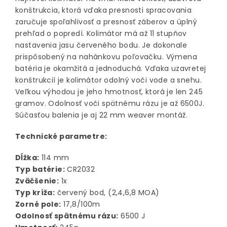
konštrukcia, ktorá vďaka presnosti spracovania
zaručuje spoľahlivosť a presnosť záberov a úplný
prehľad o popredí. Kolimátor má až 11 stupňov
nastavenia jasu červeného bodu. Je dokonale
prispôsobený na nahánkovu poľovačku. Výmena
batéria je okamžitá a jednoduchá. Vďaka uzavretej
konštrukcií je kolimátor odolný voči vode a snehu.
Veľkou výhodou je jeho hmotnosť, ktorá je len 245
gramov. Odolnosť voči spätnému rázu je až 6500J.
Súčasťou balenia je aj 22 mm weaver montáž.
Technické parametre:
Dĺžka:
114 mm
Typ batérie:
CR2032
Zväčšenie:
1x
Typ kríža:
červený bod, (2,4,6,8 MOA)
Zorné pole:
17,8/100m
Odolnosť spätnému rázu:
6500 J