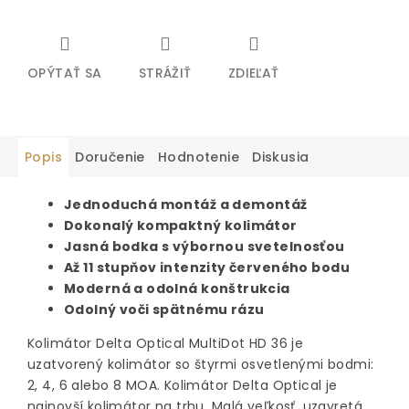
OPÝTAŤ SA
STRÁŽIŤ
ZDIEĽAŤ
Popis
Doručenie
Hodnotenie
Diskusia
Jednoduchá montáž a demontáž
Dokonalý kompaktný kolimátor
Jasná bodka s výbornou svetelnosťou
Až 11 stupňov intenzity červeného bodu
Moderná a odolná konštrukcia
Odolný voči spätnému rázu
Kolimátor Delta Optical MultiDot HD 36 je
uzatvorený kolimátor so štyrmi osvetlenými bodmi:
2, 4, 6 alebo 8 MOA. Kolimátor Delta Optical je
najnovší kolimátor na trhu. Malá veľkosť, uzavretá