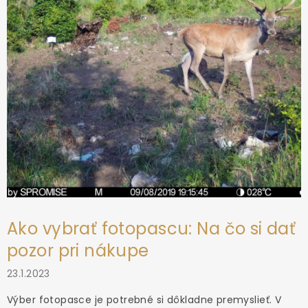
e
Ako vybrať fotopascu: Na čo si dať
pozor pri nákupe
23.1.2023
Výber fotopasce je potrebné si dôkladne premyslieť. V