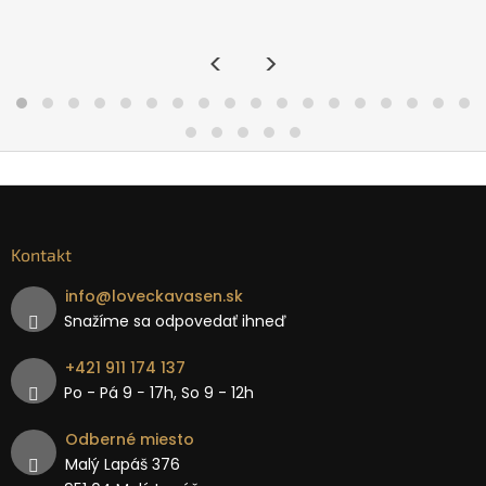
<
>
Kontakt
info
@
loveckavasen.sk
Snažíme sa odpovedať ihneď
+421 911 174 137
Po - Pá 9 − 17h, So 9 - 12h
Odberné miesto
Malý Lapáš 376