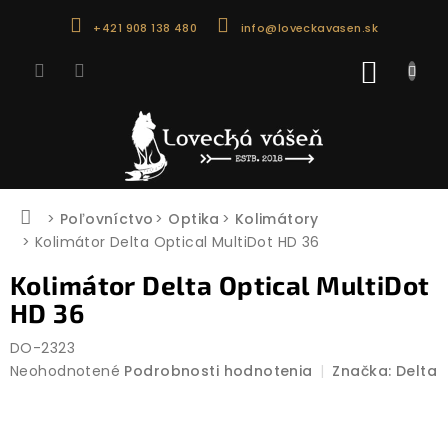
Prejsť
+421 908 138 480
info@loveckavasen.sk
na
obsah
NÁKU
KOŠÍK
Domov
Poľovníctvo
Optika
Kolimátory
Kolimátor Delta Optical MultiDot HD 36
Kolimátor Delta Optical MultiDot
HD 36
DO-2323
Priemerné
Neohodnotené
Podrobnosti hodnotenia
Značka:
Delta
hodnotenie
produktu
je