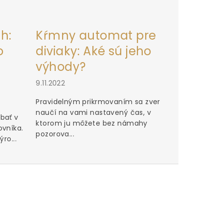
h:
Kŕmny automat pre
o
diviaky: Aké sú jeho
výhody?
9.11.2022
Pravidelným prikrmovaním sa zver
naučí na vami nastavený čas, v
bať v
ktorom ju môžete bez námahy
ovníka.
pozorova...
ro...