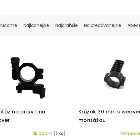
rúčame
Najlacnejšie
Najdrahšie
Najpredávanejšie
Abec
táž na prísvit na
Krúžok 30 mm s weave
aver
montážou
Skladom
(1 ks)
Sklado