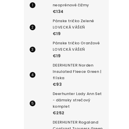
neoprénové čižmy
€134
Pánske tričko Zelené
LOVECKÁ VÁŠEŇ
€19
Pánske tričko Oranžové
LOVECKÁ VÁŠEŇ
€19
DEERHUNTER Norden
Insulated Fleece Green |
flíska
€93
Deerhunter Lady Ann Set
- dámsky strečový
komplet
€252
DEERHUNTER Rogaland
Contrast Trousers Green