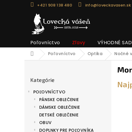
Prejsť
+421 908 138 480
info@loveckavasen.sk
na
obsah
Poľovníctvo
Zľavy
VÝHODNÉ SAD
Poľovníctvo
Optika
Nočné v
Domov
B
Mon
o
Preskočiť
č
Kategórie
kategórie
Naj
n
POĽOVNÍCTVO
ý
PÁNSKE OBLEČENIE
p
DÁMSKE OBLEČENIE
a
DETSKÉ OBLEČENIE
n
OBUV
e
DOPLNKY PRE POĽOVNÍKA