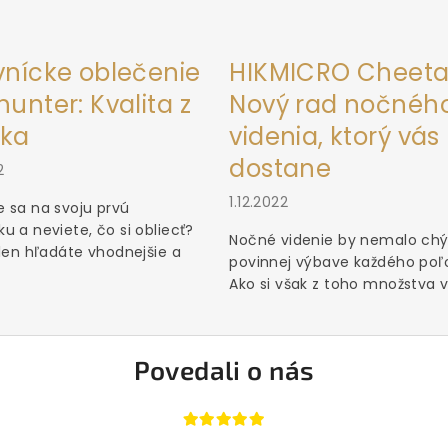
vnícke oblečenie
HIKMICRO Cheeta
unter: Kvalita z
Nový rad nočnéh
ka
videnia, ktorý vás
dostane
2
1.12.2022
 sa na svoju prvú
u a neviete, čo si obliecť?
Nočné videnie by nemalo chý
 len hľadáte vhodnejšie a
povinnej výbave každého poľ
Ako si však z toho množstva vý
Povedali o nás