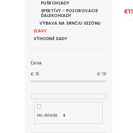
o
t
PUŠKOHĽADY
v
o
€1
SPEKTÍVY - POZOROVACIE
ĎALEKOHĽADY
v
VÝBAVA NA SRNČIU SEZÓNU
ZĽAVY
VÝHODNÉ SADY
Cena
€
15
€
19
Na sklade
3