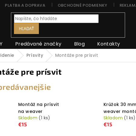
PLATBA A DOPRAVA
OBCHODNÉ PODMIENKY
REKLAM
HĽADAŤ
Y
Predávané značky
Blog
Kontakty
idenie
Prísvity
Montáže pre prísvit
táže pre prísvit
predávanejšie
Montáž na prísvit
Krúžok 30 mm
na weaver
weaver mont
Skladom
(1 ks)
Skladom
(1 ks)
€15
€15