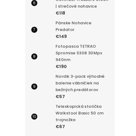
| strečové nohavice
€118
Pánske Nohavice
Predator
€149
Fotopasca TETRAO
Spromise S308 30Mpx
940nm
€190
Nordik 3-pack výhodné
balenie vábničiek na
bežných predátorov
€57
Teleskopická stolička
Walkstool Basic 50 cm
trojnožka
€67