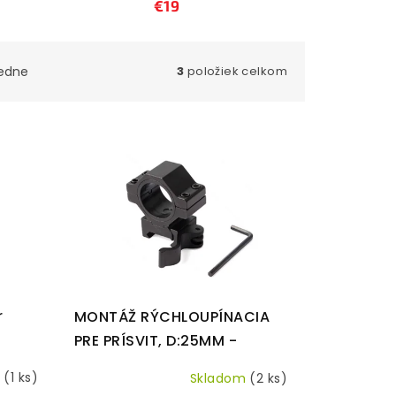
€19
edne
3
položiek celkom
r
MONTÁŽ RÝCHLOUPÍNACIA
PRE PRÍSVIT, D:25MM -
BOČNÁ
m
(1 ks)
Skladom
(2 ks)