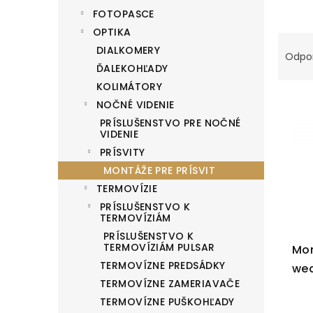
l
FOTOPASCE
OPTIKA
R
DIALKOMERY
Odpo
a
ĎALEKOHĽADY
d
KOLIMÁTORY
e
V
NOČNÉ VIDENIE
n
ý
PRÍSLUŠENSTVO PRE NOČNÉ
VIDENIE
i
p
PRÍSVITY
e
i
MONTÁŽE PRE PRÍSVIT
p
s
TERMOVÍZIE
r
p
PRÍSLUŠENSTVO K
o
r
TERMOVÍZIÁM
d
o
PRÍSLUŠENSTVO K
TERMOVÍZIÁM PULSAR
Mon
u
d
TERMOVÍZNE PREDSÁDKY
we
k
u
TERMOVÍZNE ZAMERIAVAČE
t
k
TERMOVÍZNE PUŠKOHĽADY