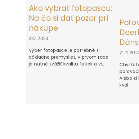
Ako vybrať fotopascu:
Na čo si dať pozor pri
Poľo
nákupe
Deerh
23.1.2023
Dáns
Výber fotopasce je potrebné si
21.12.202
dôkladne premyslieť. V prvom rade
je nutné zvážiť kvalitu fotiek a vi...
Chystáte
poľovačk
Alebo si
kval...