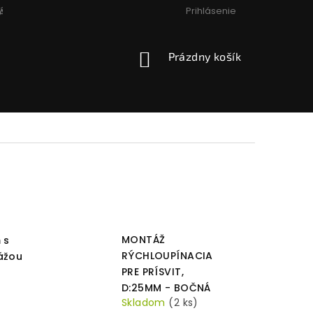
Prihlásenie
ÁCIA, VÝMENA, VRÁTENIE
PODMIENKY OCHRANY OSOBNÝCH
NÁKUPNÝ
Prázdny košík
KOŠÍK
MONTÁŽ
 s
RÝCHLOUPÍNACIA
ážou
PRE PRÍSVIT,
D:25MM - BOČNÁ
Skladom
(2 ks)