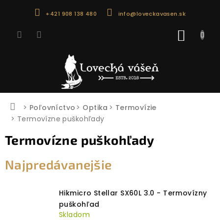
Prejsť
+421 908 138 480
info@loveckavasen.sk
na
obsah
NÁKU
KOŠÍK
Domov
Poľovníctvo
Optika
Termovízie
Termovízne puškohľady
Termovízne puškohľady
Najpredávanejšie
Hikmicro Stellar SX60L 3.0 - Termovízny
puškohľad
Skladom