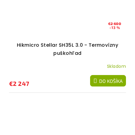
€2 600
–13 %
Hikmicro Stellar SH35L 3.0 - Termovízny
puškohľad
Skladom
DO KOŠÍKA
€2 247