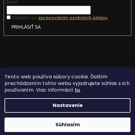
Email
Súhlasím so
spracovaním osobných údajov
.
PRIHLÁSIŤ SA
Tento web používa súbory cookie. Ďalším
prechádzaním tohto webu vyjadrujete súhlas s ich
používaním. Viac informácií
tu
.
Vytvoril Shoptet
Nastavenie
Copyright 2026
Lovecká vášeň
. Všetky práva
Súhlasím
vyhradené.