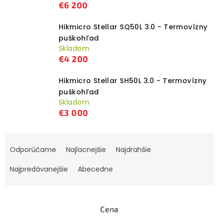
€6 200
Hikmicro Stellar SQ50L 3.0 - Termovízny
puškohľad
Skladom
€4 200
Hikmicro Stellar SH50L 3.0 - Termovízny
puškohľad
Skladom
€3 000
R
Odporúčame
Najlacnejšie
Najdrahšie
a
d
Najpredávanejšie
Abecedne
e
n
i
Cena