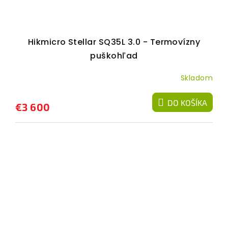
Hikmicro Stellar SQ35L 3.0 - Termovízny
puškohľad
Skladom
DO KOŠÍKA
€3 600