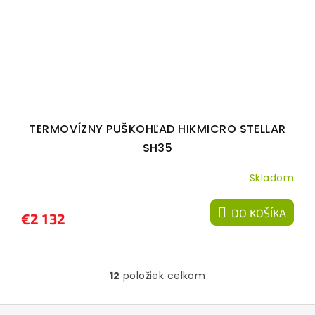
TERMOVÍZNY PUŠKOHĽAD HIKMICRO STELLAR
SH35
Skladom
DO KOŠÍKA
€2 132
12
položiek celkom
O
v
l
Z