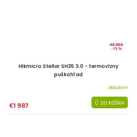
€2 300
–13 %
Hikmicro Stellar SH35 3.0 - termovízny
puškohľad
Skladom
DO KOŠÍKA
€1 987