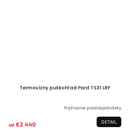
Termovízny puškohľad Pard TS31 LRF
Prijímame predobjednávky
DETAIL
€2 440
od