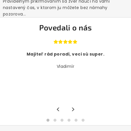
Pravidelným prikrmovaním sa zver naučí na vami
nastavený čas, v ktorom ju môžete bez námahy
pozorova...
Povedali o nás
Majiteľ rád poradí, veci sú super.
Vladimír
<
>