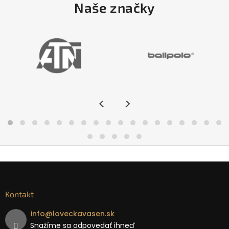
Naše značky
<
>
Kontakt
info
@
loveckavasen.sk
Snažíme sa odpovedať ihneď