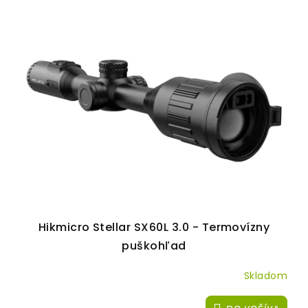
V
ý
p
i
s
p
r
o
d
u
k
t
Hikmicro Stellar SX60L 3.0 - Termovízny
o
puškohľad
v
Skladom