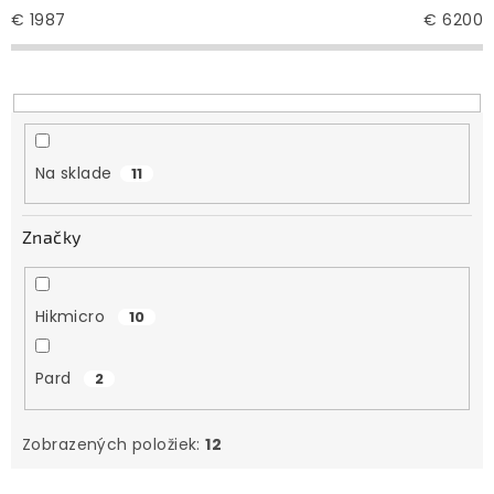
e
€
1987
€
6200
p
r
o
d
u
Na sklade
11
k
t
Značky
o
v
Hikmicro
10
Pard
2
Zobrazených položiek:
12