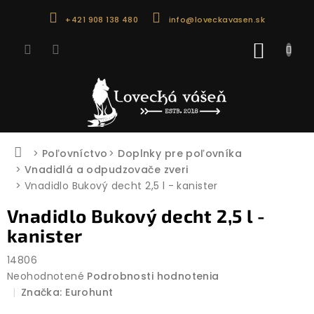
Prejsť
+421 908 138 480
info@loveckavasen.sk
na
obsah
NÁKU
KOŠÍK
Domov
Poľovníctvo
Doplnky pre poľovníka
Vnadidlá a odpudzovače zveri
Vnadidlo Bukový decht 2,5 l - kanister
Vnadidlo Bukový decht 2,5 l -
kanister
14806
Priemerné
Neohodnotené
Podrobnosti hodnotenia
hodnotenie
Značka:
Eurohunt
produktu