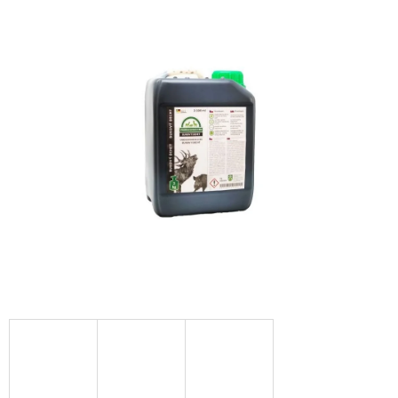
je
0,0
z
5
hviezdičiek.