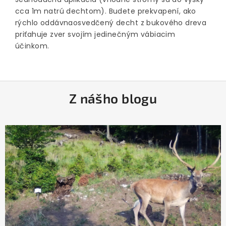
cca 1m natrú dechtom). Budete prekvapení, ako
rýchlo oddávnaosvedčený decht z bukového dreva
priťahuje zver svojím jedinečným vábiacim
účinkom.
Z
Z nášho blogu
á
p
ä
t
i
e