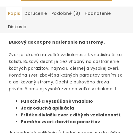
Popis
Doručenie
Podobné (8)
Hodnotenie
Diskusia
Bukový decht pre natieranie na stromy.
Zver je lákaná na veľké vzdialenosti k vnadisku či ku
kalisti. Bukový decht je tiež vhodný na odstránenie
kožných parazitov, najmä u čiernej a vysokej zveri.
Pomáha zveri zbaviť sa kožných parazitov trením sa
o aplikovaný stromy. Decht z bukového dreva
privábi čiernu aj vysokú zver na veľké vzdialenosti.
Funkčné a vyskúšané vnadidlo
Jednoduchá aplikácia
Priláka diviačiu zver z dlhých vzdialeností.
Pomáha zveri zbaviť sa parazitov
Jednoduchá aplikácia (vhodné stromy sa do výšky