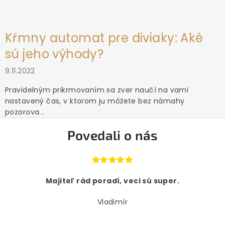
Kŕmny automat pre diviaky: Aké
sú jeho výhody?
9.11.2022
Pravidelným prikrmovaním sa zver naučí na vami
nastavený čas, v ktorom ju môžete bez námahy
pozorova...
Povedali o nás
Majiteľ rád poradí, veci sú super.
Vladimír