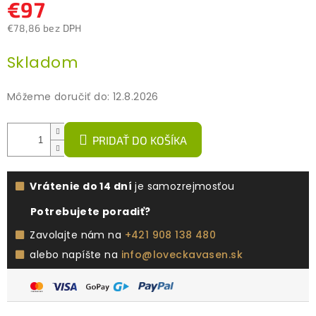
€97
€78,86 bez DPH
Jednotková
Skladom
cena:
Môžeme doručiť do:
12.8.2026
PRIDAŤ DO KOŠÍKA
Vrátenie do 14 dní
je samozrejmosťou
Potrebujete poradiť?
Zavolajte nám na
+421 908 138 480
alebo napíšte na
info@loveckavasen.sk