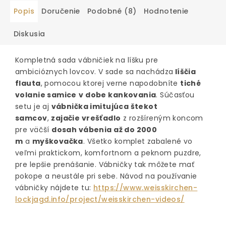
Popis
Doručenie
Podobné (8)
Hodnotenie
Diskusia
Kompletná sada vábničiek na líšku pre
ambicióznych lovcov. V sade sa nachádza
líščia
flauta
, pomocou ktorej verne napodobníte
tiché
volanie samice
v dobe kankovania
. Súčasťou
setu je aj
vábnička imitujúca štekot
samcov
,
zajačie vrešťadlo
z rozšíreným koncom
pre väčší
dosah vábenia až do 2000
m
a
myškovačka
. Všetko komplet zabalené vo
veľmi praktickom, komfortnom a peknom puzdre,
pre lepšie prenášanie. Vábničky tak môžete mať
pokope a neustále pri sebe.
Návod na používanie
vábničky nájdete tu:
https://www.weisskirchen-
lockjagd.info/project/weisskirchen-videos/