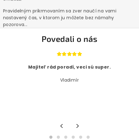
Pravidelným prikrmovaním sa zver naučí na vami
nastavený čas, v ktorom ju môžete bez námahy
pozorova...
Povedali o nás
Majiteľ rád poradí, veci sú super.
Vladimír
<
>