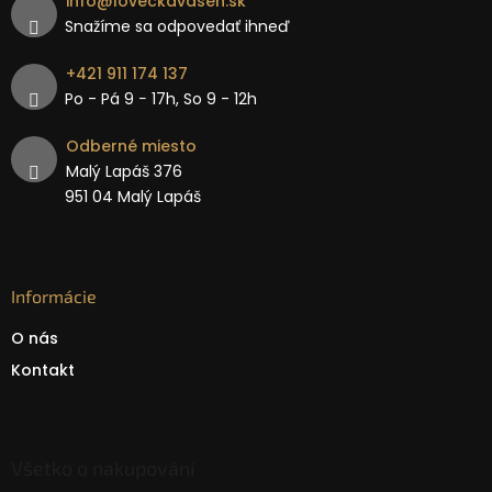
info
@
loveckavasen.sk
Snažíme sa odpovedať ihneď
+421 911 174 137
Po - Pá 9 − 17h, So 9 - 12h
Odberné miesto
Malý Lapáš 376
951 04 Malý Lapáš
Informácie
O nás
Kontakt
Všetko o nakupování