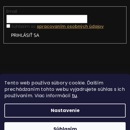
Email
Súhlasím so
spracovaním osobných údajov
.
PRIHLÁSIŤ SA
Tento web používa súbory cookie. Ďalším
prechádzaním tohto webu vyjadrujete súhlas s ich
používaním. Viac informácií
tu
.
Vytvoril Shoptet
Nastavenie
Copyright 2026
Lovecká vášeň
. Všetky práva
Súhlasím
vyhradené.