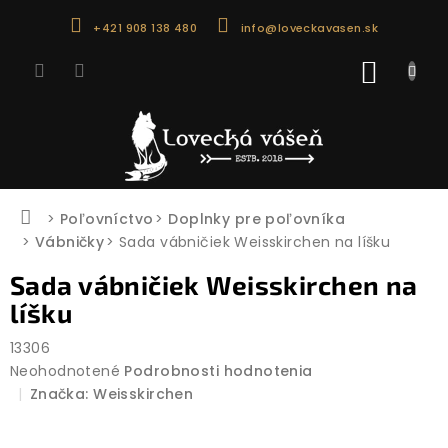
Prejsť
+421 908 138 480
info@loveckavasen.sk
na
obsah
NÁKU
KOŠÍK
Domov
Poľovníctvo
Doplnky pre poľovníka
Vábničky
Sada vábničiek Weisskirchen na líšku
Sada vábničiek Weisskirchen na
líšku
13306
Priemerné
Neohodnotené
Podrobnosti hodnotenia
hodnotenie
Značka:
Weisskirchen
produktu
je