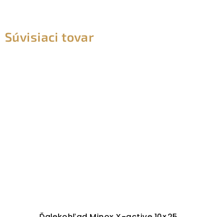
Súvisiaci tovar
Ďalekohľad Minox X-active 10×25