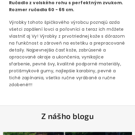
Ručadlo z volského rohu s perfektným zvukom.
Rozmer ručadla 60 - 65 cm.
Výrobky tohoto špičkového výrobcu poznajú azda
všetci zapálení lovci a poľovníci a teraz ich môžete
vlastniť aj Vy! Výrobky z prvotriednej kože s dôrazom
na funkčnost a zároveň na estetiku a prepracované
detaily. Najpevnejšia časť kože, zabrúsené a
opracované okraje a ukončenia, vynikajíce
sfarbenie, pevné švy, kvalitné podporné materiály,
protišmykové gumy, najlepšie karabiny, pevné a
tiché zapínania, všetko ručne vyrábané a ručne
zdobené!!!
Z
Z nášho blogu
á
p
ä