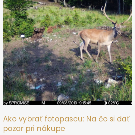
t
i
e
Ako vybrať fotopascu: Na čo si dať
pozor pri nákupe