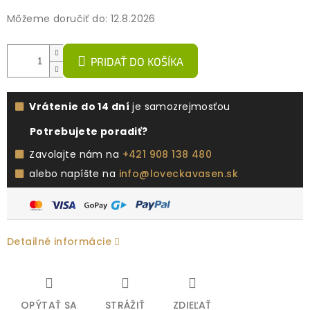
Môžeme doručiť do:
12.8.2026
PRIDAŤ DO KOŠÍKA
Vrátenie do 14 dní
je samozrejmosťou
Potrebujete poradiť?
Zavolajte nám na
+421 908 138 480
alebo napíšte na
info@loveckavasen.sk
Detailné informácie
OPÝTAŤ SA
STRÁŽIŤ
ZDIEĽAŤ