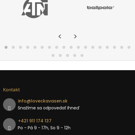
<
>
Kontakt
info
@
loveckavasen.sk
Snažíme sa odpovedať ihneď
+421 911 174 137
Po - Pá 9 − 17h, So 9 - 12h