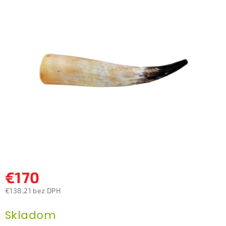
0,0
z
5
hviezdičiek.
€170
€138,21 bez DPH
Jednotková
Skladom
cena: