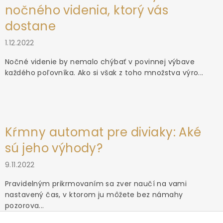
nočného videnia, ktorý vás
dostane
1.12.2022
Nočné videnie by nemalo chýbať v povinnej výbave
každého poľovníka. Ako si však z toho množstva výro...
Kŕmny automat pre diviaky: Aké
sú jeho výhody?
9.11.2022
Pravidelným prikrmovaním sa zver naučí na vami
nastavený čas, v ktorom ju môžete bez námahy
pozorova...