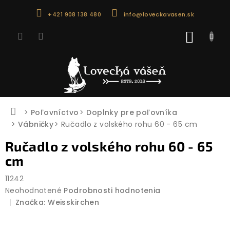
Prejsť
+421 908 138 480
info@loveckavasen.sk
na
obsah
NÁKU
KOŠÍK
Domov
Poľovníctvo
Doplnky pre poľovníka
Vábničky
Ručadlo z volského rohu 60 - 65 cm
Ručadlo z volského rohu 60 - 65
cm
11242
Priemerné
Neohodnotené
Podrobnosti hodnotenia
hodnotenie
Značka:
Weisskirchen
produktu
je