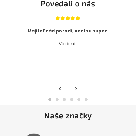
Povedali o nás
Majiteľ rád poradí, veci sú super.
Vladimír
<
>
Naše značky