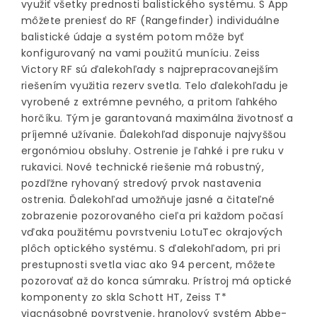
využiť všetky prednosti balistického systému. S App
môžete preniesť do RF (Rangefinder) individuálne
balistické údaje a systém potom môže byť
konfigurovaný na vami použitú muníciu. Zeiss
Victory RF sú ďalekohľady s najprepracovanejším
riešením využitia rezerv svetla. Telo ďalekohľadu je
vyrobené z extrémne pevného, a pritom ľahkého
horčíku. Tým je garantovaná maximálna životnosť a
príjemné užívanie. Ďalekohľad disponuje najvyššou
ergonómiou obsluhy. Ostrenie je ľahké i pre ruku v
rukavici. Nové technické riešenie má robustný,
pozdľžne ryhovaný stredový prvok nastavenia
ostrenia. Ďalekohľad umožňuje jasné a čitateľné
zobrazenie pozorovaného cieľa pri každom počasí
vďaka použitému povrstveniu LotuTec okrajových
plôch optického systému. S ďalekohľadom, pri pri
prestupnosti svetla viac ako 94 percent, môžete
pozorovať až do konca súmraku. Prístroj má optické
komponenty zo skla Schott HT, Zeiss T*
viacnásobné povrstvenie, hranolový systém Abbe-