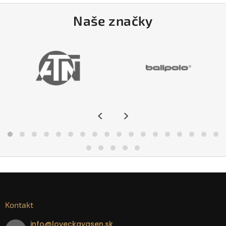
Naše značky
<
>
Kontakt
info
@
loveckavasen.sk