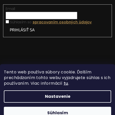
Email
Súhlasím so
spracovaním osobných údajov
.
PRIHLÁSIŤ SA
Tento web používa súbory cookie. Ďalším
prechádzaním tohto webu vyjadrujete súhlas s ich
používaním. Viac informácií
tu
.
Vytvoril Shoptet
Nastavenie
Copyright 2026
Lovecká vášeň
. Všetky práva
Súhlasím
vyhradené.