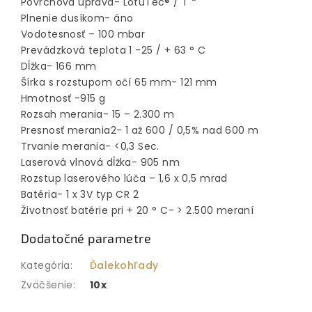
Povrchová úprava- LotuTec® / T *
Plnenie dusíkom- áno
Vodotesnosť – 100 mbar
Prevádzková teplota 1 -25 / + 63 ° C
Dĺžka- 166 mm
Šírka s rozstupom očí 65 mm- 121 mm
Hmotnosť -915 g
Rozsah merania- 15 – 2.300 m
Presnosť merania2- 1 až 600 / 0,5% nad 600 m
Trvanie merania- <0,3 Sec.
Laserová vlnová dĺžka- 905 nm
Rozstup laserového lúča – 1,6 x 0,5 mrad
Batéria- 1 x 3V typ CR 2
Životnosť batérie pri + 20 ° C- > 2.500 meraní
Dodatočné parametre
Kategória
:
Ďalekohľady
Zväčšenie
:
10x