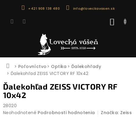
Prejsť
+421 908 138 480
info@loveckavasen.sk
na
obsah
NÁKU
KOŠÍK
Domov
Poľovníctvo
Optika
Ďalekohľady
Ďalekohľad ZEISS VICTORY RF 10x42
Ďalekohľad ZEISS VICTORY RF
10x42
28020
Priemerné
Neohodnotené
Podrobnosti hodnotenia
Značka:
Zeiss
hodnotenie
produktu
je