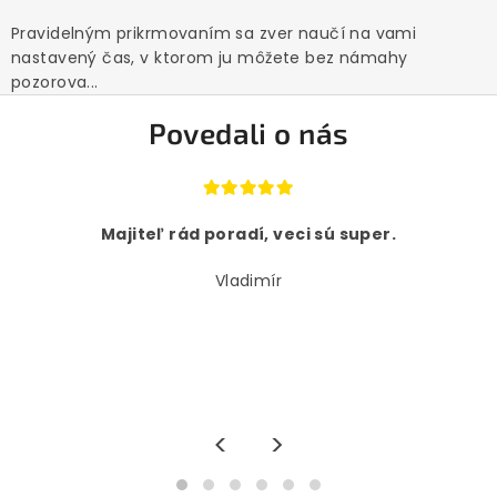
Pravidelným prikrmovaním sa zver naučí na vami
nastavený čas, v ktorom ju môžete bez námahy
pozorova...
Povedali o nás
Majiteľ rád poradí, veci sú super.
Vladimír
<
>