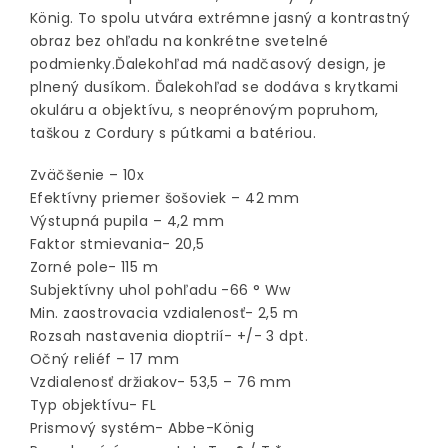
König. To spolu utvára extrémne jasný a kontrastný
obraz bez ohľadu na konkrétne svetelné
podmienky.Ďalekohľad má nadčasový design, je
plnený dusíkom. Ďalekohľad se dodáva s krytkami
okuláru a objektívu, s neoprénovým popruhom,
taškou z Cordury s pútkami a batériou.
Zväčšenie – 10x
Efektívny priemer šošoviek – 42 mm
Výstupná pupila – 4,2 mm
Faktor stmievania- 20,5
Zorné pole- 115 m
Subjektívny uhol pohľadu -66 ° Ww
Min. zaostrovacia vzdialenosť- 2,5 m
Rozsah nastavenia dioptrií- +/- 3 dpt.
Očný reliéf – 17 mm
Vzdialenosť držiakov- 53,5 – 76 mm
Typ objektívu- FL
Prismový systém- Abbe-König