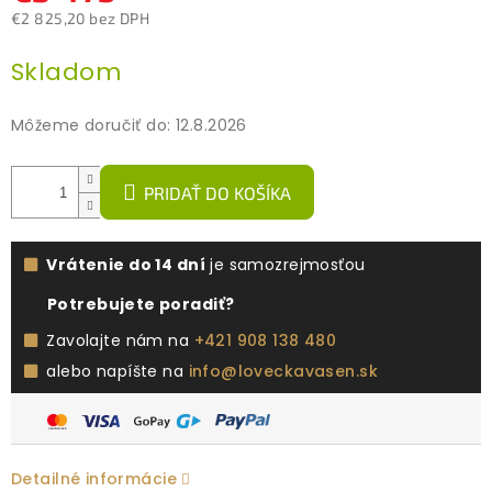
€2 825,20 bez DPH
Jednotková
Skladom
cena:
Môžeme doručiť do:
12.8.2026
PRIDAŤ DO KOŠÍKA
Vrátenie do 14 dní
je samozrejmosťou
Potrebujete poradiť?
Zavolajte nám na
+421 908 138 480
alebo napíšte na
info@loveckavasen.sk
Detailné informácie