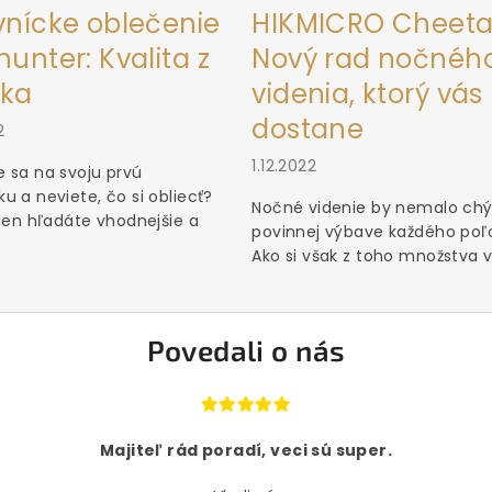
vnícke oblečenie
HIKMICRO Cheeta
unter: Kvalita z
Nový rad nočnéh
ka
videnia, ktorý vás
dostane
2
1.12.2022
 sa na svoju prvú
u a neviete, čo si obliecť?
Nočné videnie by nemalo chý
 len hľadáte vhodnejšie a
povinnej výbave každého poľ
Ako si však z toho množstva vý
Povedali o nás
Majiteľ rád poradí, veci sú super.