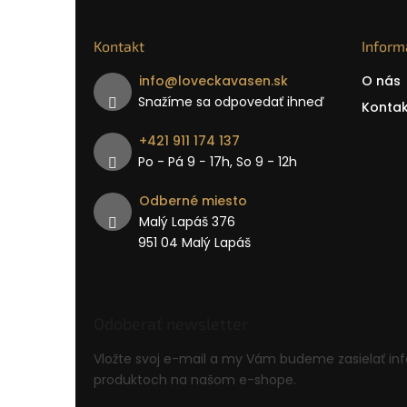
Kontakt
Inform
info
@
loveckavasen.sk
O nás
Snažíme sa odpovedať ihneď
Kontak
+421 911 174 137
Po - Pá 9 − 17h, So 9 - 12h
Odberné miesto
Malý Lapáš 376
951 04 Malý Lapáš
Odoberať newsletter
Vložte svoj e-mail a my Vám budeme zasielať in
produktoch na našom e-shope.