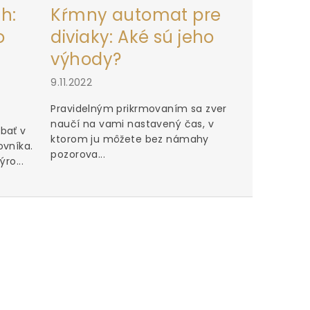
h:
Kŕmny automat pre
o
diviaky: Aké sú jeho
výhody?
9.11.2022
Pravidelným prikrmovaním sa zver
naučí na vami nastavený čas, v
bať v
ktorom ju môžete bez námahy
ovníka.
pozorova...
ro...
Perfektn