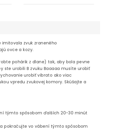
e imitovala zvuk zraneného
ajú ovce a kozy.
obte pohárik z dlane) tak, aby bola pevne
y ste urobili B zvuku Baaaaa musíte urobiť
ychovanie urobiť vibrato ako viac
rukou vpredu zvukovej komory. Skúšajte a
bení týmto spôsobom ďalších 20-30 minút
t a pokračujte vo vábení týmto spôsobom