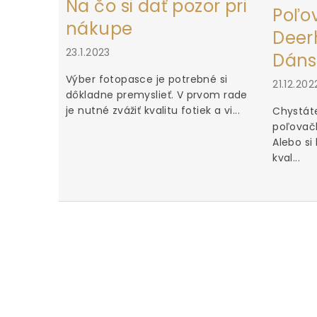
Na čo si dať pozor pri
Poľo
nákupe
Deerh
23.1.2023
Dáns
Výber fotopasce je potrebné si
21.12.202
dôkladne premyslieť. V prvom rade
je nutné zvážiť kvalitu fotiek a vi...
Chystáte
poľovačk
Alebo si
kval...
u za iné