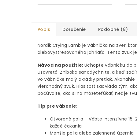
Popis
Doručenie
Podobné (8)
Nordik Crying Lamb je vábnička na zver, kt
alebovystresovaného jahňaťa. Tento zvuk je 
Návod na použitie:
Uchopte vábničku do pr
uzavretá. Zhlboka sanadýchnite, a keď začín
vo vábničke malý akrátky pretlak. Akonáhle 
vierohodný zvuk. Hlasitosť saovláda tým, ak
počúvajte, ako silno môžetefúkať, než je z
Tip pre vábenie:
Otvorené polia - Vábte intenzívne 15
každé čakania.
Menšie polia alebo zalesnené územia 