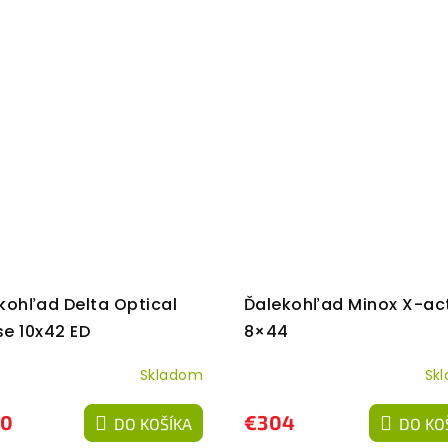
kohľad Delta Optical
Ďalekohľad Minox X-ac
e 10x42 ED
8×44
Skladom
Sk
0
€304
DO KOŠÍKA
DO KO