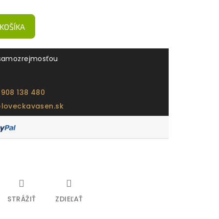
 KOŠÍKA
samozrejmosťou
 908 138 480
@loveckavasen.sk
STRÁŽIŤ
ZDIEĽAŤ