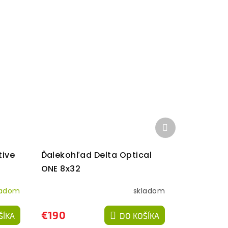
Ďalší
produkt
tive
Ďalekohľad Delta Optical
ONE 8x32
ladom
skladom
€190
ŠÍKA
DO KOŠÍKA