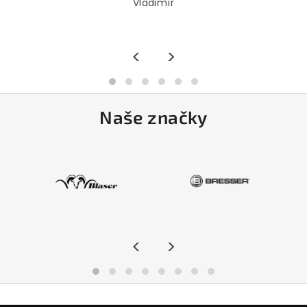
Vladimír
<
>
Naše značky
<
>