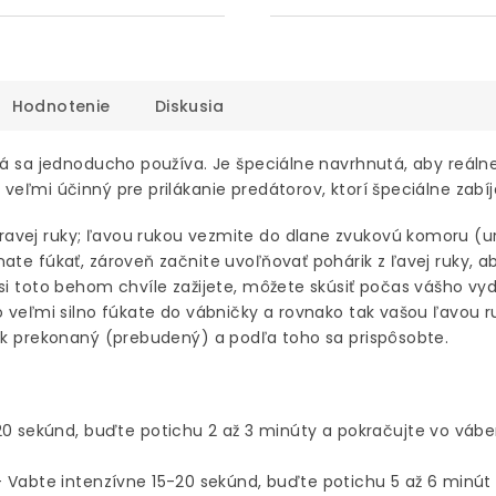
Hodnotenie
Diskusia
orá sa jednoducho používa. Je špeciálne navrhnutá, aby reáln
veľmi účinný pre prilákanie predátorov, ktorí špeciálne zabíj
avej ruky; ľavou rukou vezmite do dlane zvukovú komoru (ur
ate fúkať, zároveň začnite uvoľňovať pohárik z ľavej ruky, ab
si toto behom chvíle zažijete, môžete skúsiť počas vášho vyd
o veľmi silno fúkate do vábničky a rovnako tak vašou ľavou 
vuk prekonaný (prebudený) a podľa toho sa prispôsobte.
-20 sekúnd, buďte potichu 2 až 3 minúty a pokračujte vo vá
- Vabte intenzívne 15-20 sekúnd, buďte potichu 5 až 6 minú