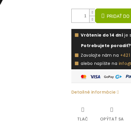
PRIDAŤ DO
Vrátenie do 14 dní
je 
Potrebujete poradiť?
Zavolajte nám na
+421
alebo napíšte na
info
Detailné informácie
TLAČ
OPÝTAŤ SA