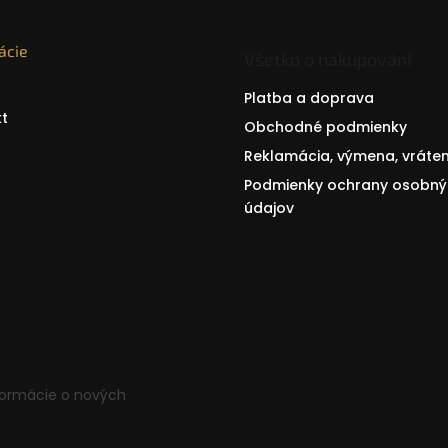
ácie
Všetko o nakupování
Platba a doprava
t
Obchodné podmienky
Reklamácia, výmena, vráten
Podmienky ochrany osobný
údajov
formácie o nových