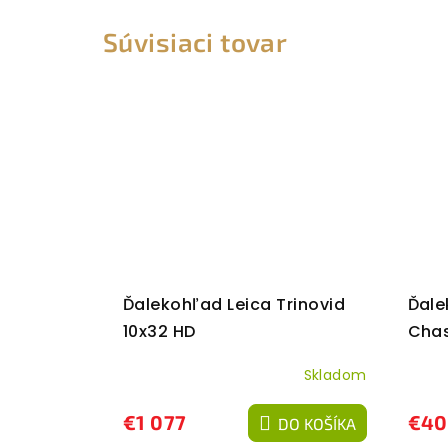
Súvisiaci tovar
Ďalekohľad Leica Trinovid
Ďale
10x32 HD
Chas
Skladom
€1 077
€40
DO KOŠÍKA