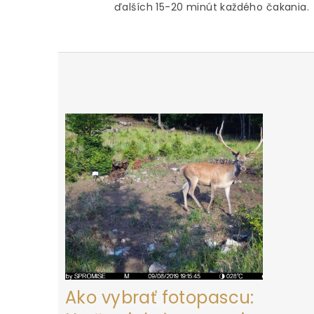
ďalších 15-20 minút každého čakania.
Z
á
p
ä
t
i
e
Ako vybrať fotopascu: