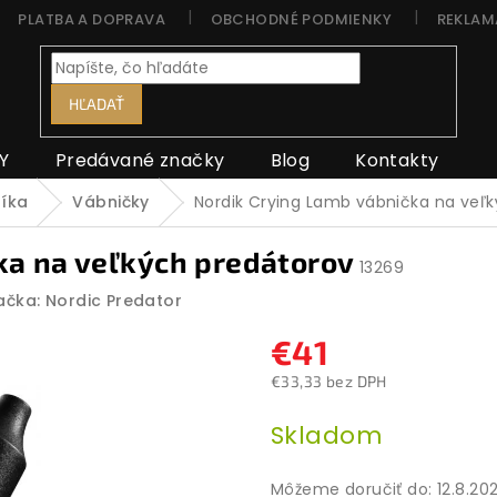
PLATBA A DOPRAVA
OBCHODNÉ PODMIENKY
REKLAM
HĽADAŤ
Y
Predávané značky
Blog
Kontakty
níka
Vábničky
Nordik Crying Lamb vábnička na veľ
ka na veľkých predátorov
13269
ačka:
Nordic Predator
€41
€33,33 bez DPH
Jednotková
Skladom
cena:
Môžeme doručiť do:
12.8.20