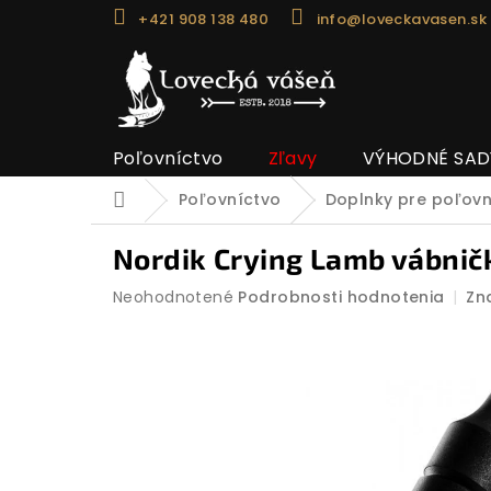
Prejsť
+421 908 138 480
info@loveckavasen.sk
na
obsah
Poľovníctvo
Zľavy
VÝHODNÉ SAD
Poľovníctvo
Doplnky pre poľov
Domov
Nordik Crying Lamb vábnič
Priemerné
Neohodnotené
Podrobnosti hodnotenia
Zn
hodnotenie
produktu
je
0,0
z
5
hviezdičiek.