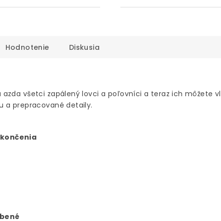
Hodnotenie
Diskusia
zda všetci zapálený lovci a poľovníci a teraz ich môžete vlas
u a prepracované detaily.
ukončenia
obené