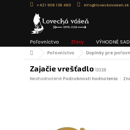
Prejsť
+421 908 138 480
info@loveckavasen.sk
na
obsah
Poľovníctvo
Zľavy
VÝHODNÉ SAD
Poľovníctvo
Doplnky pre poľov
Domov
Zajačie vrešťadlo
13328
Priemerné
Neohodnotené
Podrobnosti hodnotenia
Zn
hodnotenie
produktu
je
0,0
z
5
hviezdičiek.