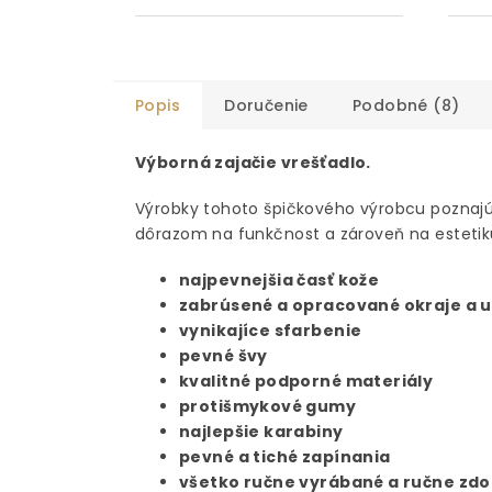
Popis
Doručenie
Podobné (8)
Výborná zajačie vrešťadlo.
Výrobky tohoto špičkového výrobcu poznajú a
dôrazom na funkčnost a zároveň na estetik
najpevnejšia časť kože
zabrúsené a opracované okraje a 
vynikajíce sfarbenie
pevné švy
kvalitné podporné materiály
protišmykové gumy
najlepšie karabiny
pevné a tiché zapínania
všetko ručne vyrábané a ručne zd