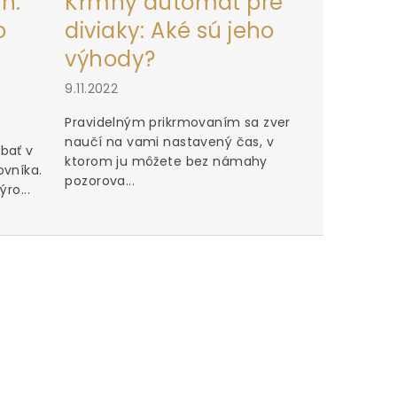
h:
Kŕmny automat pre
o
diviaky: Aké sú jeho
výhody?
9.11.2022
Pravidelným prikrmovaním sa zver
naučí na vami nastavený čas, v
bať v
ktorom ju môžete bez námahy
ovníka.
pozorova...
ro...
Perfektn