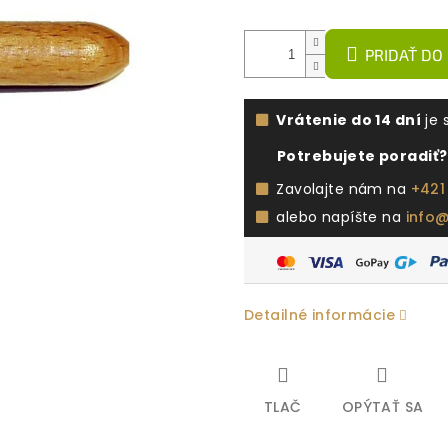
PRIDAŤ DO
Vrátenie do 14 dní
je 
Potrebujete poradiť?
Zavolajte nám na
+421
alebo napíšte na
info
Detailné informácie
TLAČ
OPÝTAŤ SA