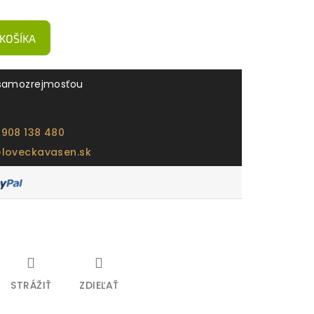
 KOŠÍKA
samozrejmosťou
 908 138 480
@loveckavasen.sk
STRÁŽIŤ
ZDIEĽAŤ