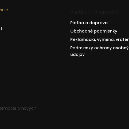
ácie
Všetko o nakupování
Platba a doprava
t
Obchodné podmienky
Reklamácia, výmena, vráten
Podmienky ochrany osobný
údajov
formácie o nových