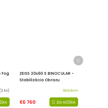
Ďalší
produkt
u Fog
ZEISS 20x60 S BINOCULAR -
Stabilizácia Obrazu
(2 ks)
Skladom
€6 760
ŠÍKA
DO KOŠÍKA