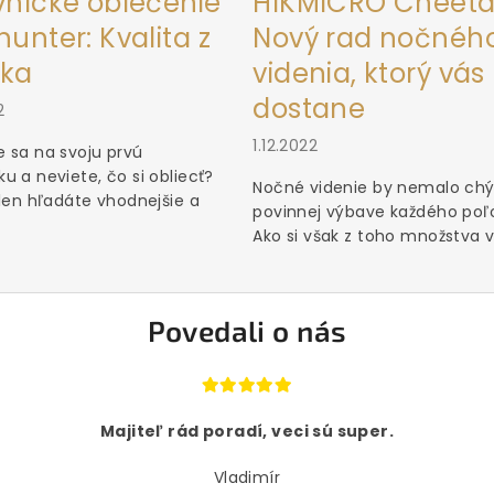
vnícke oblečenie
HIKMICRO Cheeta
unter: Kvalita z
Nový rad nočnéh
ka
videnia, ktorý vás
dostane
2
1.12.2022
 sa na svoju prvú
u a neviete, čo si obliecť?
Nočné videnie by nemalo chý
 len hľadáte vhodnejšie a
povinnej výbave každého poľ
Ako si však z toho množstva vý
Povedali o nás
Majiteľ rád poradí, veci sú super.
Vladimír