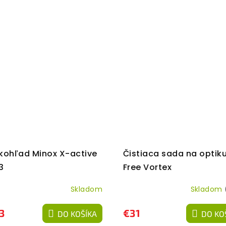
kohľad Minox X-active
Čistiaca sada na optik
3
Free Vortex
Skladom
Skladom
3
€31
DO KOŠÍKA
DO KO