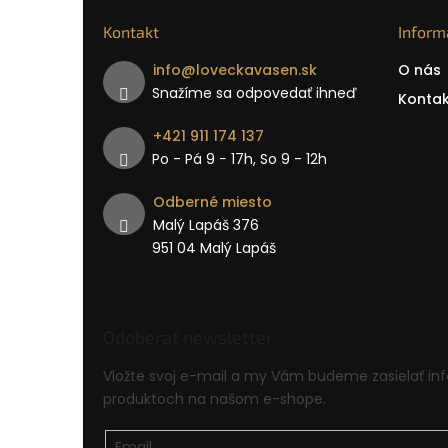
Kontakt
Inform
info
@
loveckavasen.sk
O nás
Snažíme sa odpovedať ihneď
Kontak
+421 911 174 137
Po - Pá 9 − 17h, So 9 - 12h
Odberné miesto
Malý Lapáš 376
951 04 Malý Lapáš
Odoberať newsletter
Vložte svoj e-mail a my Vám budeme zasielať in
produktoch na našom e-shope.
Email