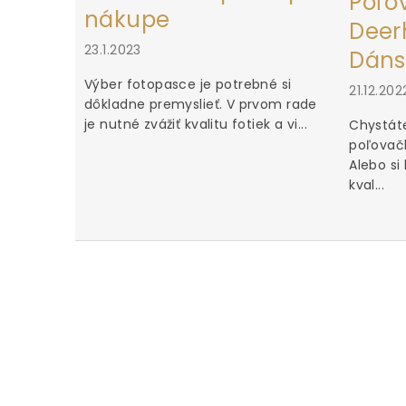
Poľo
nákupe
Deerh
23.1.2023
Dáns
Výber fotopasce je potrebné si
21.12.202
dôkladne premyslieť. V prvom rade
je nutné zvážiť kvalitu fotiek a vi...
Chystáte
poľovačk
Alebo si
kval...
u za iné