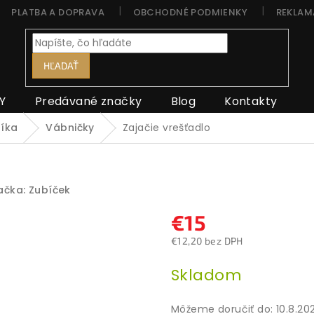
PLATBA A DOPRAVA
OBCHODNÉ PODMIENKY
REKLAM
HĽADAŤ
Y
Predávané značky
Blog
Kontakty
níka
Vábničky
Zajačie vrešťadlo
ačka:
Zubíček
€15
€12,20 bez DPH
Jednotková
Skladom
cena:
Môžeme doručiť do:
10.8.20