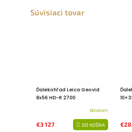
Súvisiaci tovar
Ďalekohľad Leica Geovid
Ďale
8x56 HD-R 2700
10×3
Skladom
€3 127
€28
DO KOŠÍKA