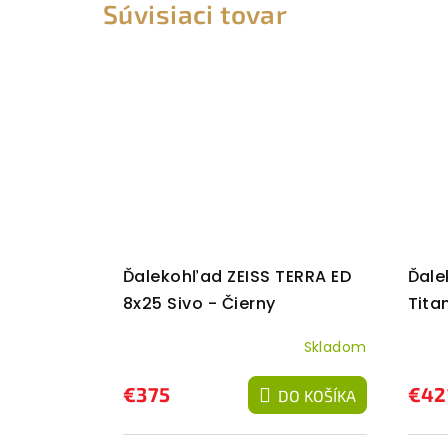
Súvisiaci tovar
Ďalekohľad ZEISS TERRA ED
Ďale
8x25 Sivo - Čierny
Tita
Skladom
€375
€42
DO KOŠÍKA