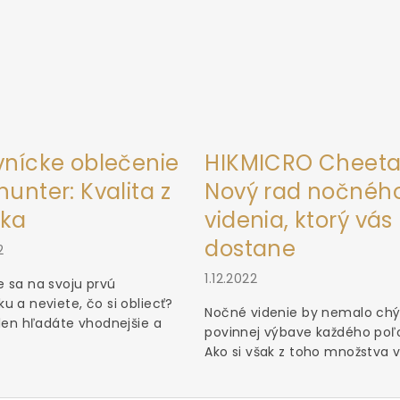
vnícke oblečenie
HIKMICRO Cheeta
unter: Kvalita z
Nový rad nočnéh
ka
videnia, ktorý vás
dostane
2
1.12.2022
 sa na svoju prvú
u a neviete, čo si obliecť?
Nočné videnie by nemalo chý
 len hľadáte vhodnejšie a
povinnej výbave každého poľ
Ako si však z toho množstva vý