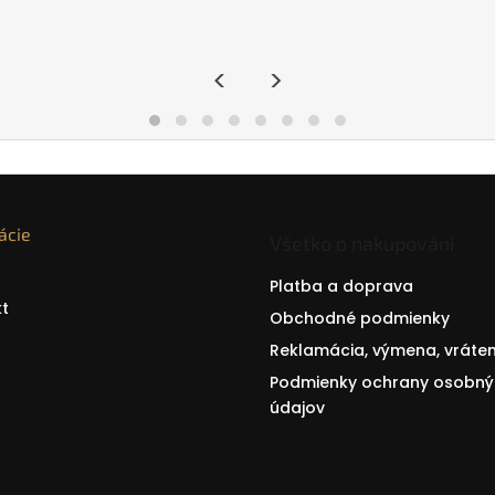
<
>
ácie
Všetko o nakupování
Platba a doprava
t
Obchodné podmienky
Reklamácia, výmena, vráten
Podmienky ochrany osobný
údajov