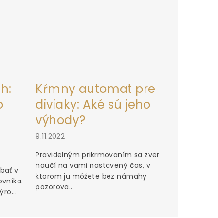
h:
Kŕmny automat pre
o
diviaky: Aké sú jeho
výhody?
9.11.2022
Pravidelným prikrmovaním sa zver
naučí na vami nastavený čas, v
bať v
ktorom ju môžete bez námahy
ovníka.
pozorova...
ro...