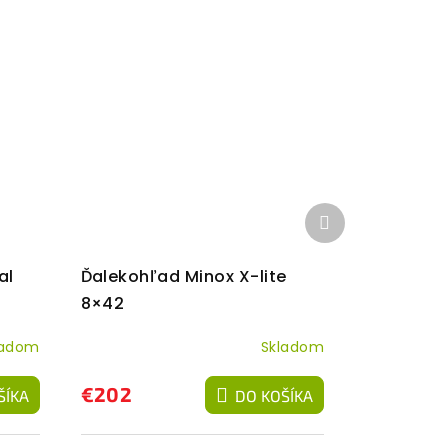
Ďalší
produkt
al
Ďalekohľad Minox X-lite
8×42
ladom
Skladom
€202
ŠÍKA
DO KOŠÍKA