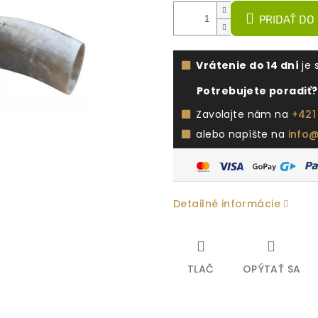
PRIDAŤ DO
Vrátenie do 14 dní
je 
Potrebujete poradiť?
Zavolajte nám na
+421
alebo napíšte na
info
Detailné informácie
TLAČ
OPÝTAŤ SA