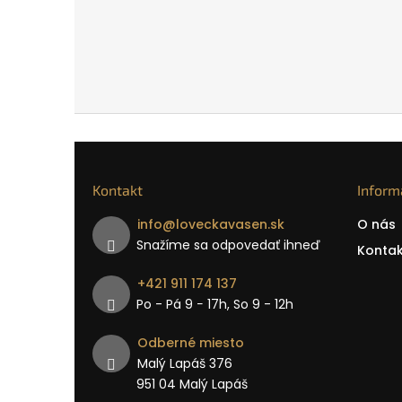
Kontakt
Inform
info
@
loveckavasen.sk
O nás
Snažíme sa odpovedať ihneď
Kontak
+421 911 174 137
Po - Pá 9 − 17h, So 9 - 12h
Odberné miesto
Malý Lapáš 376
951 04 Malý Lapáš