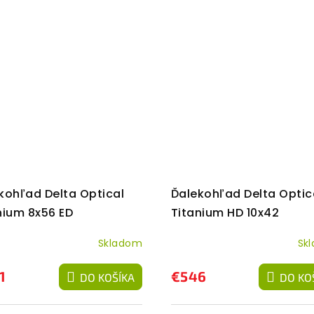
kohľad Delta Optical
Ďalekohľad Delta Optic
nium 8x56 ED
Titanium HD 10x42
Skladom
Sk
1
€546
DO KOŠÍKA
DO KO