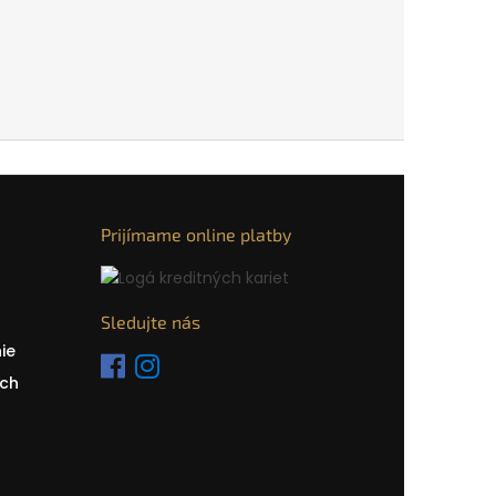
Prijímame online platby
Sledujte nás
ie
ch