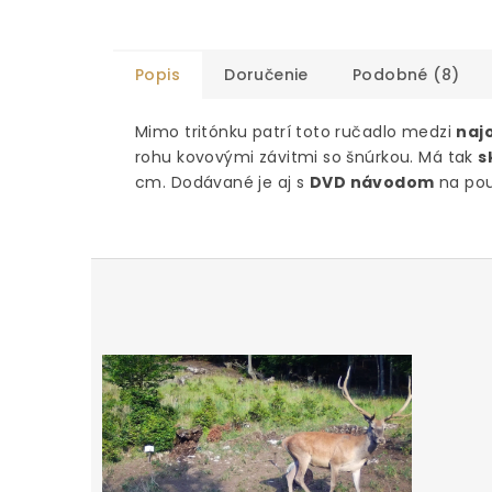
Popis
Doručenie
Podobné (8)
Mimo tritónku patrí toto ručadlo medzi
naj
rohu kovovými závitmi so šnúrkou. Má tak
s
cm. Dodávané je aj s
DVD návodom
na pou
Z
á
p
ä
t
i
e