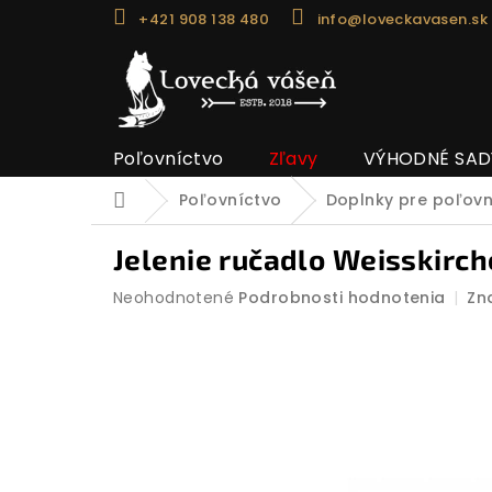
Prejsť
+421 908 138 480
info@loveckavasen.sk
na
obsah
Poľovníctvo
Zľavy
VÝHODNÉ SAD
Poľovníctvo
Doplnky pre poľov
Domov
Jelenie ručadlo Weisskirch
Priemerné
Neohodnotené
Podrobnosti hodnotenia
Zn
hodnotenie
produktu
je
0,0
z
5
hviezdičiek.