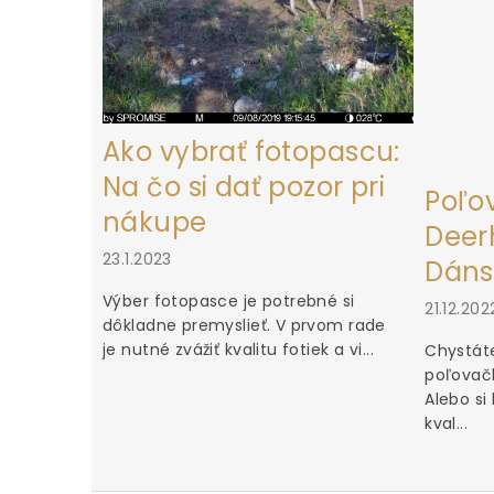
Ako vybrať fotopascu:
Na čo si dať pozor pri
Poľo
nákupe
Deerh
23.1.2023
Dáns
Výber fotopasce je potrebné si
21.12.202
dôkladne premyslieť. V prvom rade
je nutné zvážiť kvalitu fotiek a vi...
Chystáte
poľovačk
Alebo si
kval...