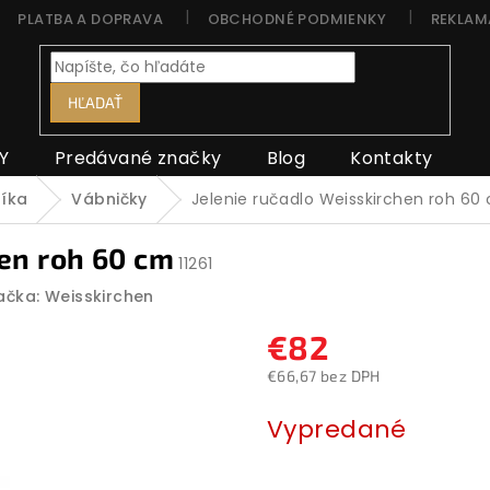
PLATBA A DOPRAVA
OBCHODNÉ PODMIENKY
REKLAM
HĽADAŤ
Y
Predávané značky
Blog
Kontakty
níka
Vábničky
Jelenie ručadlo Weisskirchen roh 60
en roh 60 cm
11261
ačka:
Weisskirchen
€82
€66,67 bez DPH
Jednotková
Vypredané
cena: