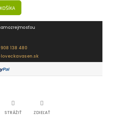
 KOŠÍKA
samozrejmosťou
 908 138 480
@loveckavasen.sk
STRÁŽIŤ
ZDIEĽAŤ