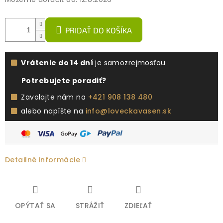
PRIDAŤ DO KOŠÍKA
Vrátenie do 14 dní
je samozrejmosťou
Potrebujete poradiť?
Zavolajte nám na
+421 908 138 480
alebo napíšte na
info@loveckavasen.sk
Detailné informácie
OPÝTAŤ SA
STRÁŽIŤ
ZDIEĽAŤ