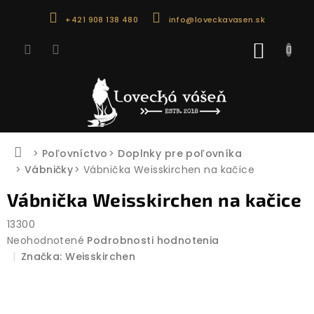
Prejsť
+421 908 138 480
info@loveckavasen.sk
na
obsah
NÁKU
KOŠÍK
Domov
Poľovníctvo
Doplnky pre poľovníka
Vábničky
Vábnička Weisskirchen na kačice
Vábnička Weisskirchen na kačice
13300
Priemerné
Neohodnotené
Podrobnosti hodnotenia
hodnotenie
Značka:
Weisskirchen
produktu
je
0,0