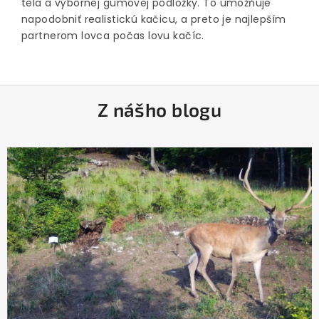
tela a výbornej gumovej podložky. To umožňuje
napodobniť realistickú kačicu, a preto je najlepším
partnerom lovca počas lovu kačíc.
Z
Z nášho blogu
á
p
ä
t
i
e