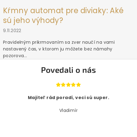
Kŕmny automat pre diviaky: Aké
sú jeho výhody?
9.11.2022
Pravidelným prikrmovaním sa zver naučí na vami
nastavený čas, v ktorom ju môžete bez námahy
pozorova...
Povedali o nás
Majiteľ rád poradí, veci sú super.
Vladimír