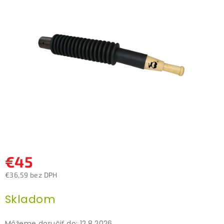
z
5
hviezdičiek.
€45
€36,59 bez DPH
Jednotková
Skladom
cena:
Môžeme doručiť do:
12.8.2026