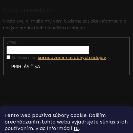
Odoberať newsletter
Vložte svoj e-mail a my Vám budeme zasielať informácie o
nových produktoch na našom e-shope.
Email
Súhlasím so
spracovaním osobných údajov
.
PRIHLÁSIŤ SA
Tento web používa súbory cookie. Ďalším
prechádzaním tohto webu vyjadrujete súhlas s ich
používaním. Viac informácií
tu
.