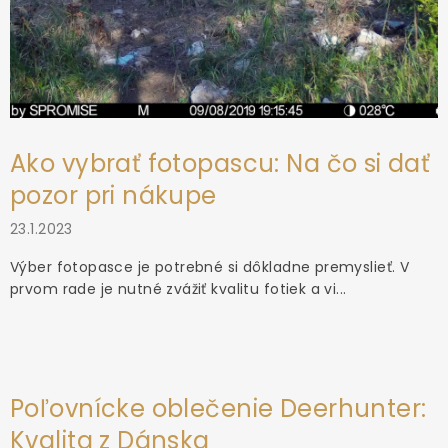
Ako vybrať fotopascu: Na čo si dať
pozor pri nákupe
23.1.2023
Výber fotopasce je potrebné si dôkladne premyslieť. V
prvom rade je nutné zvážiť kvalitu fotiek a vi...
Poľovnícke oblečenie Deerhunter:
Kvalita z Dánska