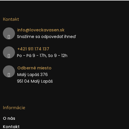
Kontakt
info
@
loveckavasen.sk
Snažíme sa odpovedať ihneď
+421 911 174 137
Po - Pá 9 − 17h, So 9 - 12h
Odberné miesto
Malý Lapáš 376
951 04 Malý Lapáš
Informácie
O nás
Kontakt