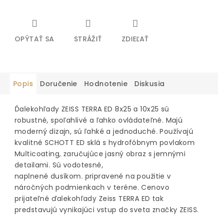
OPÝTAŤ SA
STRÁŽIŤ
ZDIEĽAŤ
Popis
Doručenie
Hodnotenie
Diskusia
Ďalekohľady ZEISS TERRA ED 8x25 a 10x25 sú
robustné, spoľahlivé a ľahko ovládateľné.
Majú
moderný dizajn, sú ľahké a jednoduché.
Používajú
kvalitné SCHOTT ED sklá s hydrofóbnym povlakom
Multicoating, zaručujúce jasný obraz s jemnými
detailami. Sú vodotesné,
naplnené
dusíkom.
pripravené na použitie v
náročných podmienkach v teréne. Cenovo
prijateľné ďalekohľady
Zeiss TERRA ED tak
predstavujú vynikajúci vstup do sveta značky ZEISS.