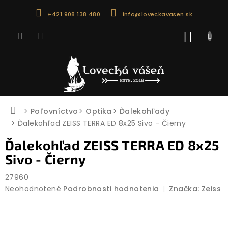
Prejsť
+421 908 138 480
info@loveckavasen.sk
na
obsah
NÁKU
KOŠÍK
Domov
Poľovníctvo
Optika
Ďalekohľady
Ďalekohľad ZEISS TERRA ED 8x25 Sivo - Čierny
Ďalekohľad ZEISS TERRA ED 8x25
Sivo - Čierny
27960
Priemerné
Neohodnotené
Podrobnosti hodnotenia
Značka:
Zeiss
hodnotenie
produktu
je