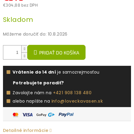
€304,88 bez DPH
Jednotková
Skladom
cena:
Môžeme doručiť do:
10.8.2026
PRIDAŤ DO KOŠÍKA
Vrátenie do 14 dní
je samozrejmosťou
Potrebujete poradiť?
Zavolajte nám na
+421 908 138 480
alebo napíšte na
info@loveckavasen.sk
Detailné informácie