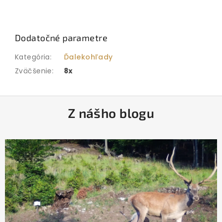
Dodatočné parametre
Kategória
:
Ďalekohľady
Zväčšenie
:
8x
Z
Z nášho blogu
á
p
ä
t
i
e