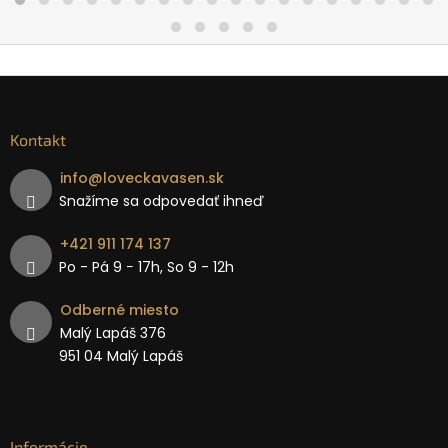
Kontakt
info
@
loveckavasen.sk
Snažíme sa odpovedať ihneď
+421 911 174 137
Po - Pá 9 − 17h, So 9 - 12h
Odberné miesto
Malý Lapáš 376
951 04 Malý Lapáš
Informácie