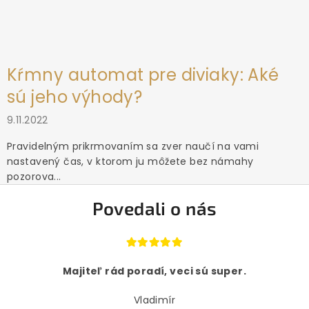
Kŕmny automat pre diviaky: Aké
sú jeho výhody?
9.11.2022
Pravidelným prikrmovaním sa zver naučí na vami
nastavený čas, v ktorom ju môžete bez námahy
pozorova...
Povedali o nás
Majiteľ rád poradí, veci sú super.
Vladimír