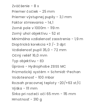
Zväčšenie - 8 x
Priemer čočiek - 25 mm
Priemer výstupnej pupily – 3,1 mm
Faktor stmievania – 14,1
Zorné pole v 1000m - 119 m
Zorný uhol objektívu - 52 st
Minimálna vzdialenosť zaostrenia - 1,9 m
Dioptrická korekcia +3 /- 3 dpt
Vzdialenosť pupíl 35,0 - 72 mm
Očný reliéf 16,0 mm
Typ objektívu - ED
Úprava - Hydrophobe ZEISS MC
Prizmatický systém = Schmidt-Pechan
Vodotesnosť - 100 mbar
Rozsah pracovnej teploty -20/+63 st/C
Výška - 111 mm
Šírka pri rozteči očí 65 mm - 115 mm
Hmotnosť - 310 g