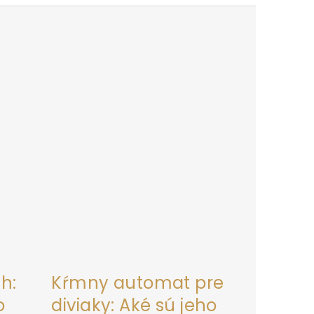
h:
Kŕmny automat pre
o
diviaky: Aké sú jeho