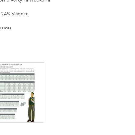
voma veľkými vreckami
/ 24% Viscose
Brown