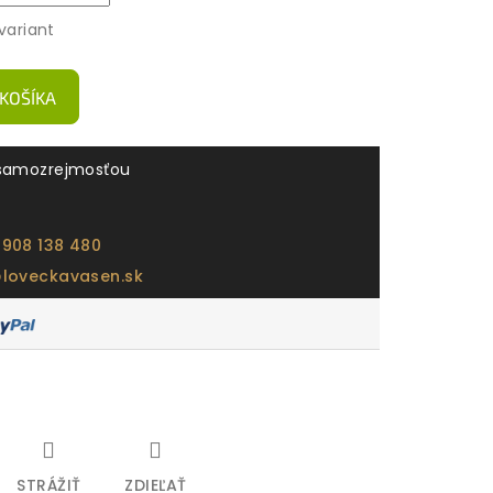
variant
 KOŠÍKA
samozrejmosťou
 908 138 480
@loveckavasen.sk
STRÁŽIŤ
ZDIEĽAŤ