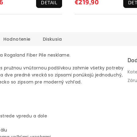
6
€219,90
DETAIL
DET
Hodnotenie
Diskusia
 Rogaland Fiber Pile nesklame.
Dod
 s pružnou vnútornou podšívkou zahrnie všetky potreby
Kat
 a dve predné vrecká so zipsami ponúkajú jednoduchý,
Zár
recko so zipsom pre moderný vzhľad.
v strede vpredu a dole
iálu