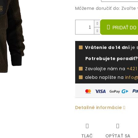
Môžeme doručiť do:
Zvoľte 
PRIDAŤ DO
Vrátenie do 14 dní
je 
Potrebujete poradiť?
Zavolajte nám na
+421
alebo napíšte na
info
Detailné informácie
TLAČ
OPÝTAŤ SA