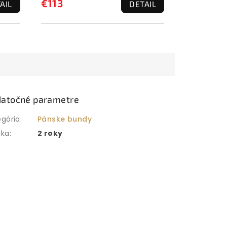
€113
AIL
DETAIL
atočné parametre
egória
:
Pánske bundy
uka
:
2 roky