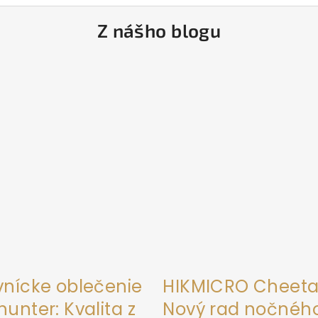
Z nášho blogu
vnícke oblečenie
HIKMICRO Cheeta
unter: Kvalita z
Nový rad nočnéh