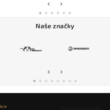
<
>
Naše značky
<
>
ácie
Všetko o nakupování