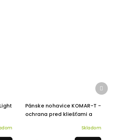
Ďalší
produkt
Light
Pánske nohavice KOMAR-T -
ochrana pred kliešťami a
komármi
ladom
Skladom