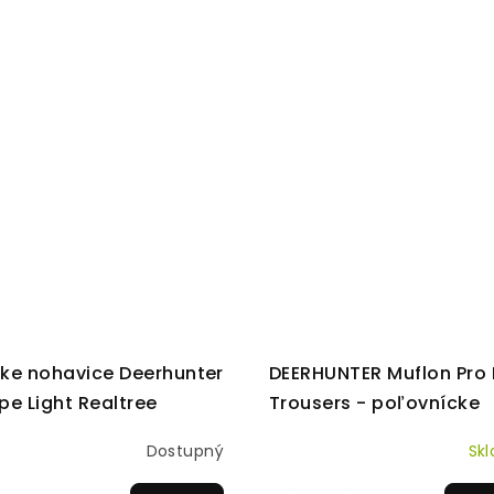
ke nohavice Deerhunter
DEERHUNTER Muflon Pro 
pe Light Realtree
Trousers - poľovnícke
ape
nohavice
Dostupný
Sk