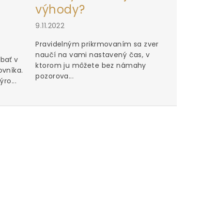
výhody?
9.11.2022
Pravidelným prikrmovaním sa zver
naučí na vami nastavený čas, v
bať v
ktorom ju môžete bez námahy
ovníka.
pozorova...
ro...
Perfektn