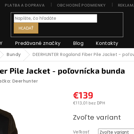
PLATBA A DOPRAVA
OBCHODNÉ PODMIENKY
REKLAM
HĽADAŤ
Y
Predávané značky
Blog
Kontakty
Bundy
DEERHUNTER Rogaland Fiber Pile Jacket - poľ
 Pile Jacket - poľovnícka bunda
ačka:
Deerhunter
€139
€113,01 bez DPH
Jednotková
Zvoľte variant
cena:
Veľkosť