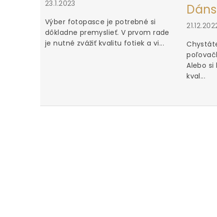
23.1.2023
Dáns
Výber fotopasce je potrebné si
21.12.202
dôkladne premyslieť. V prvom rade
je nutné zvážiť kvalitu fotiek a vi...
Chystáte
poľovačk
Alebo si
kval...
u za iné