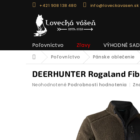
Prejsť
+421 908 138 480
info@loveckavasen.sk
na
obsah
Poľovníctvo
Zľavy
VÝHODNÉ SAD
Poľovníctvo
Pánske oblečenie
Domov
DEERHUNTER Rogaland Fiber
Priemerné
Neohodnotené
Podrobnosti hodnotenia
Zn
hodnotenie
produktu
je
0,0
z
5
hviezdičiek.