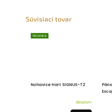
Súvisiaci tovar
Novinka
Nohavice Hart SIGNUS-T2
Páns
Exca
Exc
Skladom