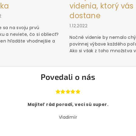
ka
videnia, ktorý vás
dostane
2
1.12.2022
 sa na svoju prvú
u a neviete, čo si obliecť?
Nočné videnie by nemalo chý
 len hľadáte vhodnejšie a
povinnej výbave každého poľ
Ako si však z toho množstva vý
Povedali o nás
Majiteľ rád poradí, veci sú super.
Vladimír