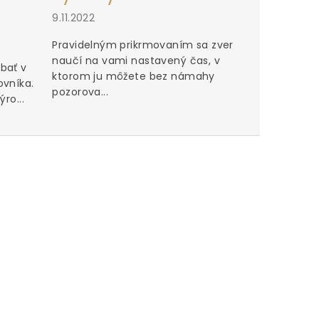
9.11.2022
Pravidelným prikrmovaním sa zver
naučí na vami nastavený čas, v
bať v
ktorom ju môžete bez námahy
ovníka.
pozorova...
ro...
Perfektn