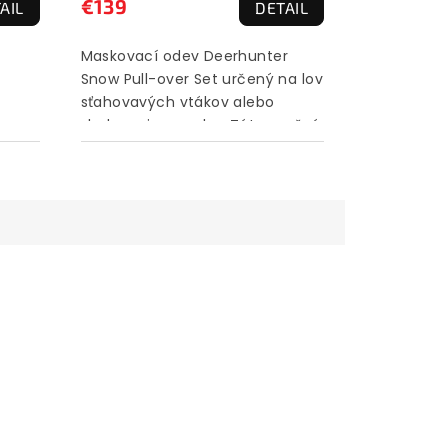
€139
AIL
DETAIL
produktu
je
Maskovací odev Deerhunter
3,0
Snow Pull-over Set určený na lov
z
sťahovavých vtákov alebo
5
sledovanie v snehu. Táto snežná
hviezdičiek.
sada je taktiež odolná voči vode.