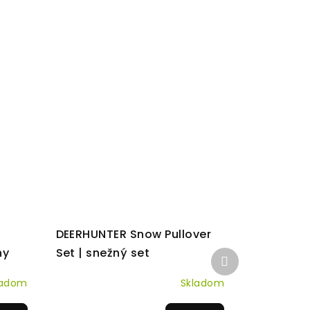
DEERHUNTER Snow Pullover
ny
Set | snežný set
Ďalší
produkt
ladom
Skladom
Priemerné
hodnotenie