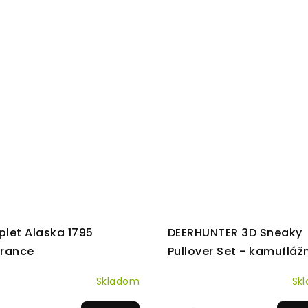
let Alaska 1795
DEERHUNTER 3D Sneaky
rance
Pullover Set - kamufláž
set
Skladom
Sk