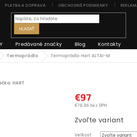
PLATBA A DOPRAVA
OBCHODNÉ PODMIENKY
REKLAM
HĽADAŤ
Y
Predávané značky
Blog
Kontakty
Termoprádlo
Termoprádlo Hart ALTAI-M
ačka:
HART
€97
€78,86 bez DPH
Jednotková
Zvoľte variant
cena:
Veľkosť