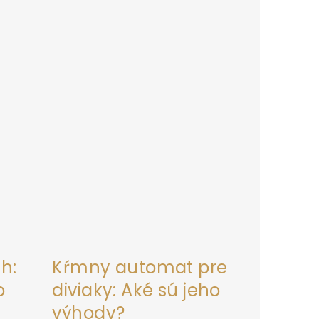
h:
Kŕmny automat pre
o
diviaky: Aké sú jeho
výhody?