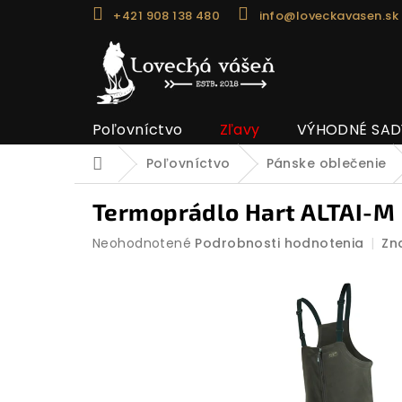
Prejsť
+421 908 138 480
info@loveckavasen.sk
na
obsah
Poľovníctvo
Zľavy
VÝHODNÉ SAD
Poľovníctvo
Pánske oblečenie
Domov
Termoprádlo Hart ALTAI-M
Priemerné
Neohodnotené
Podrobnosti hodnotenia
Zn
hodnotenie
produktu
je
0,0
z
5
hviezdičiek.