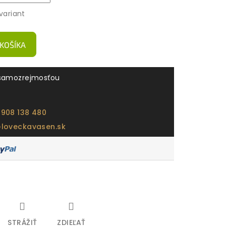
variant
 KOŠÍKA
samozrejmosťou
 908 138 480
@loveckavasen.sk
STRÁŽIŤ
ZDIEĽAŤ