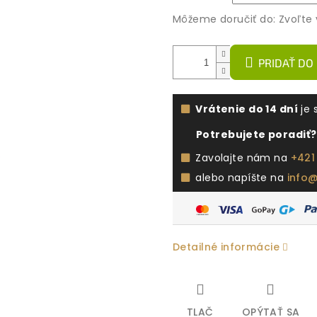
Môžeme doručiť do:
Zvoľte 
PRIDAŤ DO
Vrátenie do 14 dní
je 
Potrebujete poradiť?
Zavolajte nám na
+421
alebo napíšte na
info
Detailné informácie
TLAČ
OPÝTAŤ SA