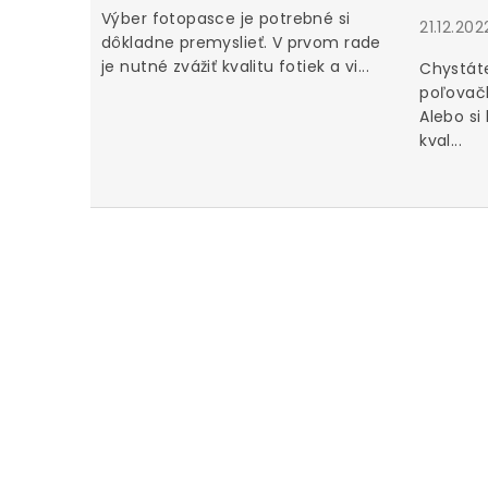
Výber fotopasce je potrebné si
21.12.202
dôkladne premyslieť. V prvom rade
je nutné zvážiť kvalitu fotiek a vi...
Chystáte
poľovačk
Alebo si
kval...
u za iné