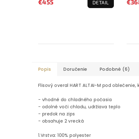
€455
€36
DETAIL
Popis
Doručenie
Podobné (6)
Flisový overal HART ALTAI-M pod oblečenie, k
- vhodné do chladného počasia
- odolné voči chladu, udržiava teplo
- predok na zips
- obsahuje 2 vrecká
1.Vrstva: 100% polyester