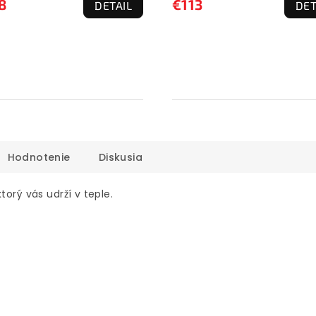
8
€113
DETAIL
DET
Hodnotenie
Diskusia
torý vás udrží v teple.