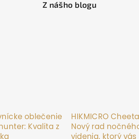
Z nášho blogu
vnícke oblečenie
HIKMICRO Cheeta
unter: Kvalita z
Nový rad nočnéh
ka
videnia, ktorý vás