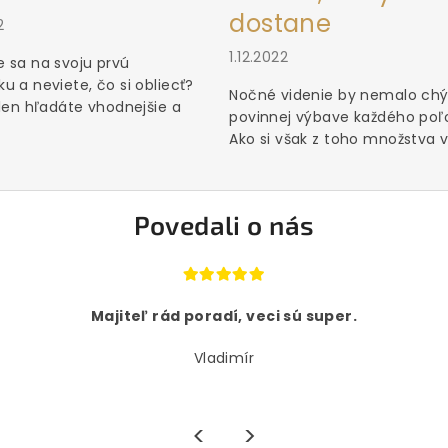
dostane
2
1.12.2022
 sa na svoju prvú
u a neviete, čo si obliecť?
Nočné videnie by nemalo chý
 len hľadáte vhodnejšie a
povinnej výbave každého poľ
Ako si však z toho množstva vý
Povedali o nás
Majiteľ rád poradí, veci sú super.
Vladimír
<
>