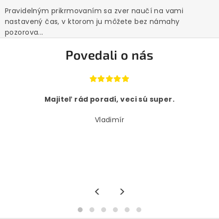
Pravidelným prikrmovaním sa zver naučí na vami
nastavený čas, v ktorom ju môžete bez námahy
pozorova...
Povedali o nás
Majiteľ rád poradí, veci sú super.
Vladimír
<
>