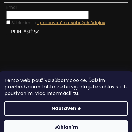
Email
Súhlasím so
spracovaním osobných údajov
.
PRIHLÁSIŤ SA
Tento web používa súbory cookie. Ďalším
prechádzaním tohto webu vyjadrujete súhlas s ich
používaním. Viac informácií
tu
.
Vytvoril Shoptet
Nastavenie
Copyright 2026
Lovecká vášeň
. Všetky práva
Súhlasím
vyhradené.