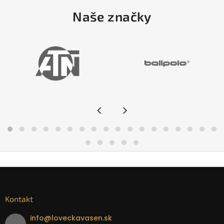
Naše značky
<
>
Kontakt
info
@
loveckavasen.sk