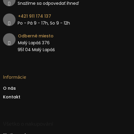
Snažíme sa odpovedať ihneď
+421 911 174 137
Po - Pá 9 − 17h, So 9 - 12h
Odberné miesto
Malý Lapáš 376
951 04 Malý Lapáš
Informácie
O nás
Kontakt
Všetko o nakupování