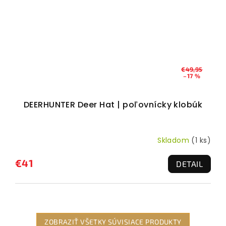
€49,95
–17 %
DEERHUNTER Deer Hat | poľovnícky klobúk
Skladom
(1 ks)
€41
DETAIL
ZOBRAZIŤ VŠETKY SÚVISIACE PRODUKTY