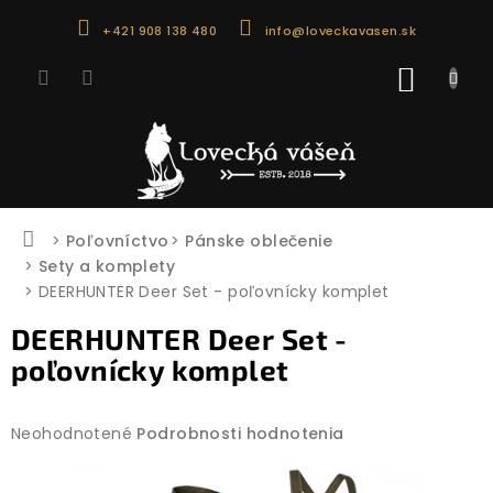
Prejsť
+421 908 138 480
info@loveckavasen.sk
na
obsah
NÁKU
KOŠÍK
Domov
Poľovníctvo
Pánske oblečenie
Sety a komplety
DEERHUNTER Deer Set - poľovnícky komplet
DEERHUNTER Deer Set -
poľovnícky komplet
Priemerné
Neohodnotené
Podrobnosti hodnotenia
hodnotenie
produktu