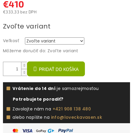
€410
€333,33 bez DPH
Jednotková
Zvoľte variant
cena:
Veľkosť
Môžeme doručiť do:
Zvoľte variant
PRIDAŤ DO KOŠÍKA
Vrátenie do 14 dní
je samozrejmosťou
Potrebujete poradiť?
Zavolajte nám na
+421 908 138 480
alebo napíšte na
info@loveckavasen.sk