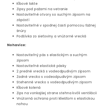
Kĺbové lakte
Zipsy pod pažami na vetranie
Nastaviteľné otvory so suchým zipsom na
zápästí
Nastaviteľné v spodnej časti pomocou ťažnej
šnúry
Podšívka zo sieťoviny a vnútorné vrecká
Nohavice:
Nastaviteľný pás s elastickým a suchým
zipsom
Nastaviteľné elastické pásky
2 predné vrecká s vodeodpudivým zipsom
Zadné vrecko s vodeodpudivým zipsom
Stehenné vrecko s vodeodpudivým zipsom
Kĺbové kolená
Zips na vonkajšej strane stehna kvôli ventilácii
Vnútorná ochrana proti kliešťom s elastickou
nohou