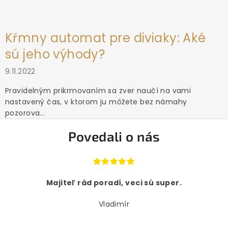
Kŕmny automat pre diviaky: Aké
sú jeho výhody?
9.11.2022
Pravidelným prikrmovaním sa zver naučí na vami
nastavený čas, v ktorom ju môžete bez námahy
pozorova...
Povedali o nás
Majiteľ rád poradí, veci sú super.
Vladimír