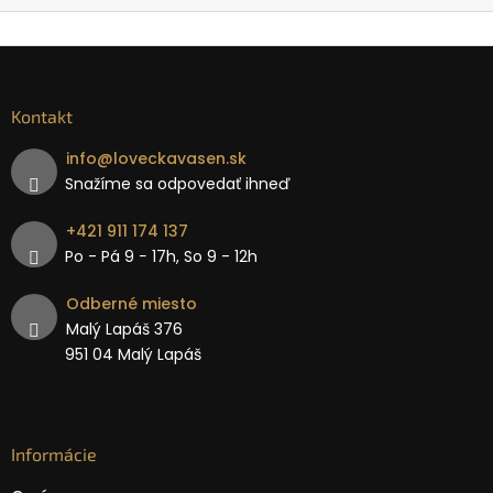
Kontakt
info
@
loveckavasen.sk
Snažíme sa odpovedať ihneď
+421 911 174 137
Po - Pá 9 − 17h, So 9 - 12h
Odberné miesto
Malý Lapáš 376
951 04 Malý Lapáš
Informácie