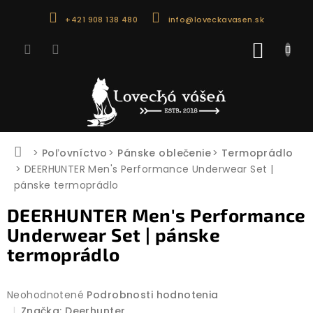
Prejsť
+421 908 138 480
info@loveckavasen.sk
na
obsah
NÁKU
KOŠÍK
Domov
Poľovníctvo
Pánske oblečenie
Termoprádlo
DEERHUNTER Men's Performance Underwear Set |
pánske termoprádlo
DEERHUNTER Men's Performance
Underwear Set | pánske
termoprádlo
Priemerné
Neohodnotené
Podrobnosti hodnotenia
hodnotenie
Značka:
Deerhunter