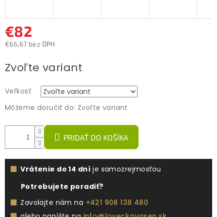
€82
€66,67 bez DPH
Jednotková
Zvoľte variant
cena:
Veľkosť
Môžeme doručiť do:
Zvoľte variant
PRIDAŤ DO KOŠÍKA
Vrátenie do 14 dní
je samozrejmosťou
Potrebujete poradiť?
Zavolajte nám na
+421 908 138 480
alebo napíšte na
info@loveckavasen.sk