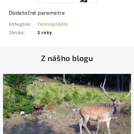
Dodatočné parametre
Kategória
:
Termoprádlo
Záruka
:
2 roky
Z
Z nášho blogu
á
p
ä
t
i
e