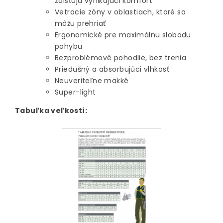
zaisťujú vynikajúci komfort
Vetracie zóny v oblastiach, ktoré sa
môžu prehriať
Ergonomické pre maximálnu slobodu
pohybu
Bezproblémové pohodlie, bez trenia
Priedušný a absorbujúci vlhkosť
Neuveriteľne mäkké
Super-light
Tabuľka veľkostí: