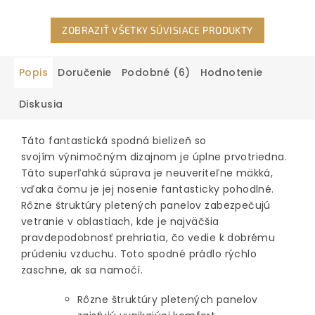
ZOBRAZIŤ VŠETKY SÚVISIACE PRODUKTY
Popis
Doručenie
Podobné (6)
Hodnotenie
Diskusia
Táto fantastická spodná bielizeň so
svojím výnimočným dizajnom je úplne prvotriedna.
Táto superľahká súprava je neuveriteľne mäkká,
vďaka čomu je jej nosenie fantasticky pohodlné.
Rôzne štruktúry pletených panelov zabezpečujú
vetranie v oblastiach, kde je najväčšia
pravdepodobnosť prehriatia, čo vedie k dobrému
prúdeniu vzduchu. Toto spodné prádlo rýchlo
zaschne, ak sa namočí.
Rôzne štruktúry pletených panelov