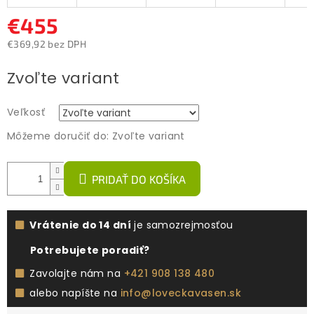
€455
€369,92 bez DPH
Jednotková
Zvoľte variant
cena:
Veľkosť
Môžeme doručiť do:
Zvoľte variant
PRIDAŤ DO KOŠÍKA
Vrátenie do 14 dní
je samozrejmosťou
Potrebujete poradiť?
Zavolajte nám na
+421 908 138 480
alebo napíšte na
info@loveckavasen.sk