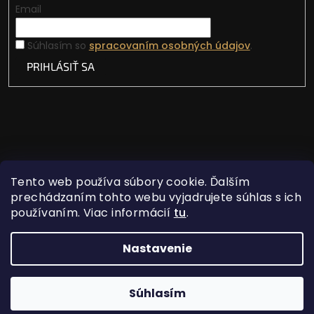
Email
Súhlasím so
spracovaním osobných údajov
.
PRIHLÁSIŤ SA
Tento web používa súbory cookie. Ďalším
prechádzaním tohto webu vyjadrujete súhlas s ich
používaním. Viac informácií
tu
.
Vytvoril Shoptet
Nastavenie
Copyright 2026
Lovecká vášeň
. Všetky práva
Súhlasím
vyhradené.