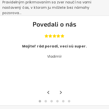
Pravidelným prikrmovaním sa zver naučí na vami
nastavený čas, v ktorom ju môžete bez námahy
pozorova...
Povedali o nás
Majiteľ rád poradí, veci sú super.
Vladimír
<
>