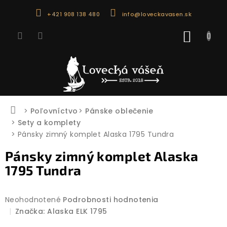
Prejsť
+421 908 138 480
info@loveckavasen.sk
na
obsah
NÁKU
KOŠÍK
Domov
Poľovníctvo
Pánske oblečenie
Sety a komplety
Pánsky zimný komplet Alaska 1795 Tundra
Pánsky zimný komplet Alaska
1795 Tundra
Priemerné
Neohodnotené
Podrobnosti hodnotenia
hodnotenie
Značka:
Alaska ELK 1795
produktu