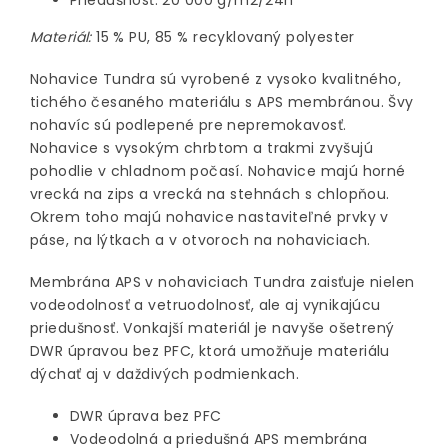
Priedušnosť: 20 000 g/m2/24h
Materiál:
15 % PU, 85 % recyklovaný polyester
Nohavice Tundra sú vyrobené z vysoko kvalitného, ​​
tichého česaného materiálu s APS membránou. Švy
nohavíc sú podlepené pre nepremokavosť.
Nohavice s vysokým chrbtom a trakmi zvyšujú
pohodlie v chladnom počasí. Nohavice majú horné
vrecká na zips a vrecká na stehnách s chlopňou.
Okrem toho majú nohavice nastaviteľné prvky v
páse, na lýtkach a v otvoroch na nohaviciach.
Membrána APS v nohaviciach Tundra zaisťuje nielen
vodeodolnosť a vetruodolnosť, ale aj vynikajúcu
priedušnosť. Vonkajší materiál je navyše ošetrený
DWR úpravou bez PFC, ktorá umožňuje materiálu
dýchať aj v daždivých podmienkach.
DWR úprava bez PFC
Vodeodolná a priedušná APS membrána