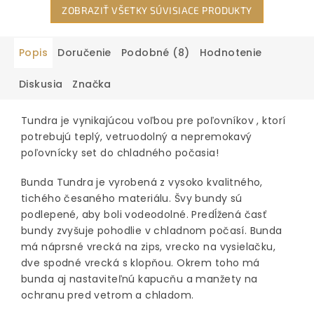
ZOBRAZIŤ VŠETKY SÚVISIACE PRODUKTY
Popis
Doručenie
Podobné (8)
Hodnotenie
Diskusia
Značka
Tundra je vynikajúcou voľbou pre poľovníkov , ktorí
potrebujú teplý, vetruodolný a nepremokavý
poľovnícky set do chladného počasia!
Bunda Tundra je vyrobená z vysoko kvalitného, ​​
tichého česaného materiálu. Švy bundy sú
podlepené, aby boli vodeodolné. Predĺžená časť
bundy zvyšuje pohodlie v chladnom počasí. Bunda
má náprsné vrecká na zips, vrecko na vysielačku,
dve spodné vrecká s klopňou. Okrem toho má
bunda aj nastaviteľnú kapucňu a manžety na
ochranu pred vetrom a chladom.