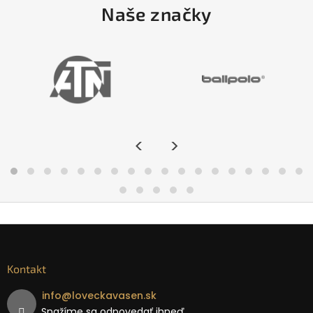
Naše značky
<
>
Kontakt
info
@
loveckavasen.sk
Snažíme sa odpovedať ihneď