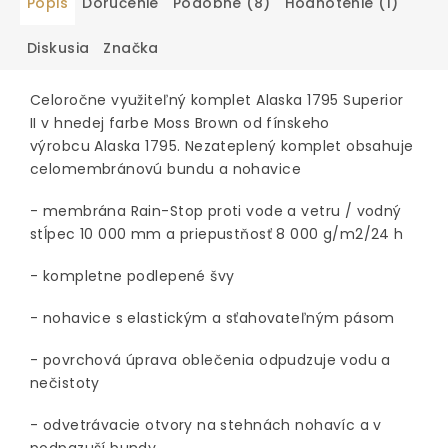
Popis
Doručenie
Podobné (8)
Hodnotenie (1)
Diskusia
Značka
Celoročne využiteľný komplet Alaska 1795 Superior
II v hnedej farbe Moss Brown od fínskeho
výrobcu Alaska 1795. Nezateplený komplet obsahuje
celomembránovú bundu a nohavice
- membrána Rain-Stop proti vode a vetru / vodný
stĺpec 10 000 mm a priepustňosť 8 000 g/m2/24 h
- kompletne podlepené švy
- nohavice s elastickým a sťahovateľným pásom
- povrchová úprava oblečenia odpudzuje vodu a
nečistoty
- odvetrávacie otvory na stehnách nohavíc a v