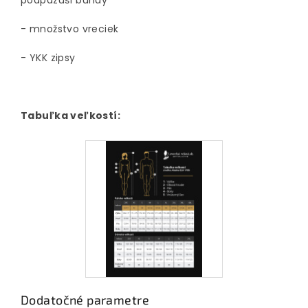
podpazuší bundy
- množstvo vreciek
- YKK zipsy
Tabuľka veľkostí:
Dodatočné parametre