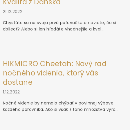
Kvalita z Dánska
21.12.2022
Chystáte sa na svoju prvú poľovačku a neviete, čo si
obliecť? Alebo si len hľadáte vhodnejšie a kval...
HIKMICRO Cheetah: Nový rad
nočného videnia, ktorý vás
dostane
1.12.2022
Nočné videnie by nemalo chýbať v povinnej výbave
každého poľovníka. Ako si však z toho množstva výro...