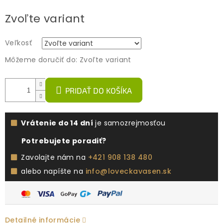
Jednotková
Zvoľte variant
cena:
Veľkosť
Môžeme doručiť do:
Zvoľte variant
PRIDAŤ DO KOŠÍKA
Vrátenie do 14 dní
je samozrejmosťou
Potrebujete poradiť?
Zavolajte nám na
+421 908 138 480
alebo napíšte na
info@loveckavasen.sk
Detailné informácie