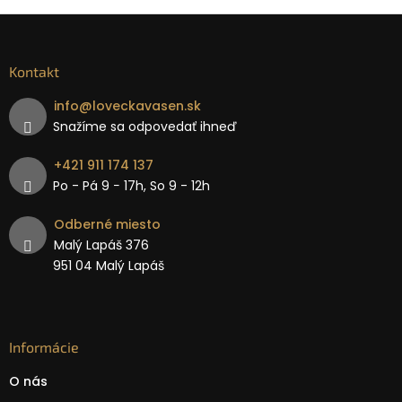
Kontakt
info
@
loveckavasen.sk
Snažíme sa odpovedať ihneď
+421 911 174 137
Po - Pá 9 − 17h, So 9 - 12h
Odberné miesto
Malý Lapáš 376
951 04 Malý Lapáš
Informácie
O nás