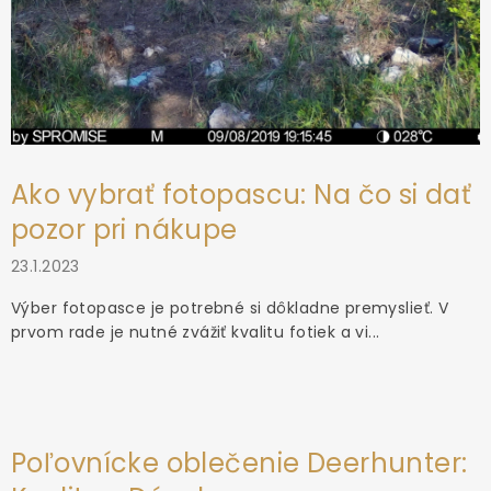
Ako vybrať fotopascu: Na čo si dať
pozor pri nákupe
23.1.2023
Výber fotopasce je potrebné si dôkladne premyslieť. V
prvom rade je nutné zvážiť kvalitu fotiek a vi...
Poľovnícke oblečenie Deerhunter: