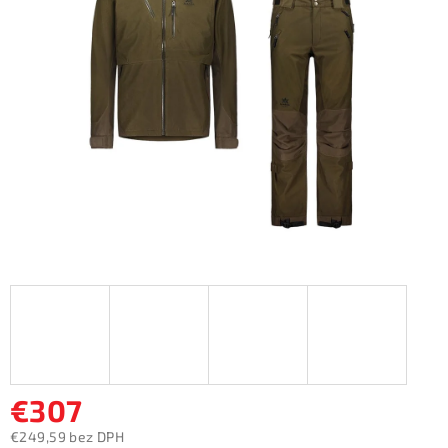
5
hviezdičiek.
€307
€249,59 bez DPH