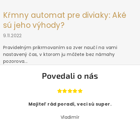
Kŕmny automat pre diviaky: Aké
sú jeho výhody?
9.11.2022
Pravidelným prikrmovaním sa zver naučí na vami
nastavený čas, v ktorom ju môžete bez námahy
pozorova...
Povedali o nás
Majiteľ rád poradí, veci sú super.
Vladimír