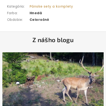
Kategória
:
Pánske sety a komplety
Farba
:
Hnedá
Obdobie
:
Celoročné
Z
Z nášho blogu
á
p
ä
t
i
e