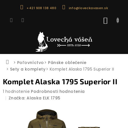
Prejsť
+421 908 138 480
info@loveckavasen.sk
na
obsah
NÁKU
KOŠÍK
Domov
Poľovníctvo
Pánske oblečenie
Sety a komplety
Komplet Alaska 1795 Superior II
Komplet Alaska 1795 Superior II
Priemerné
1 hodnotenie
Podrobnosti hodnotenia
hodnotenie
Značka:
Alaska ELK 1795
produktu
je
2,0
z