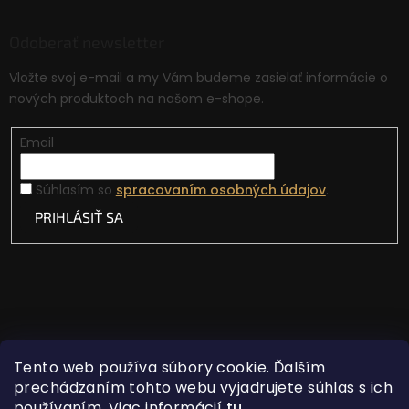
Odoberať newsletter
Vložte svoj e-mail a my Vám budeme zasielať informácie o
nových produktoch na našom e-shope.
Email
Súhlasím so
spracovaním osobných údajov
.
PRIHLÁSIŤ SA
Tento web používa súbory cookie. Ďalším
prechádzaním tohto webu vyjadrujete súhlas s ich
používaním. Viac informácií
tu
.