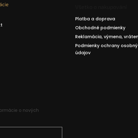
ácie
Všetko o nakupování
Platba a doprava
t
Obchodné podmienky
Reklamácia, výmena, vráten
Podmienky ochrany osobný
údajov
formácie o nových