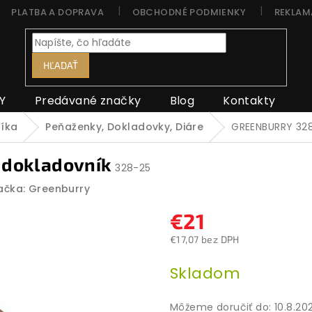
PLATBA A DOPRAVA
OBCHODNÉ PODMIENKY
REKLAM
HĽADAŤ
Y
Predávané značky
Blog
Kontakty
níka
Peňaženky, Dokladovky, Diáre
GREENBURRY 328
 dokladovník
328-25
ačka:
Greenburry
€21
€17,07 bez DPH
Jednotková
Skladom
cena:
Môžeme doručiť do:
10.8.20