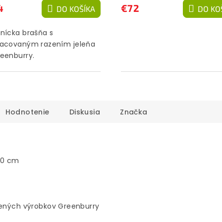
4
€72
DO KOŠÍKA
DO KO
nícka brašňa s
racovaným razením jeleňa
eenburry.
Hodnotenie
Diskusia
Značka
1,0 cm
žených výrobkov Greenburry