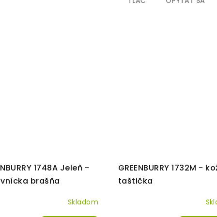
TLAČ
OPÝTAŤ SA
NBURRY 1748A Jeleň -
GREENBURRY 1732M - ko
vnícka brašňa
taštička
Skladom
Sk