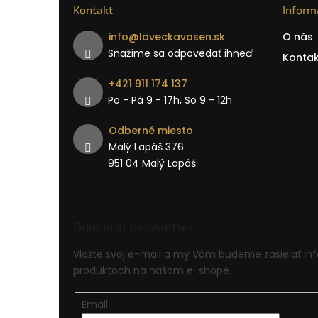
Kontakt
Inform
info
@
loveckavasen.sk
O nás
Snažíme sa odpovedať ihneď
Kontak
+421 911 174 137
Po - Pá 9 − 17h, So 9 - 12h
Odberné miesto
Malý Lapáš 376
951 04 Malý Lapáš
Odoberať newsletter
Vložte svoj e-mail a my Vám budeme zasielať in
produktoch na našom e-shope.
Email