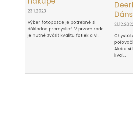
nákupe
Deerh
23.1.2023
Dáns
Výber fotopasce je potrebné si
21.12.202
dôkladne premyslieť. V prvom rade
je nutné zvážiť kvalitu fotiek a vi...
Chystáte
poľovačk
Alebo si
kval...
u za iné