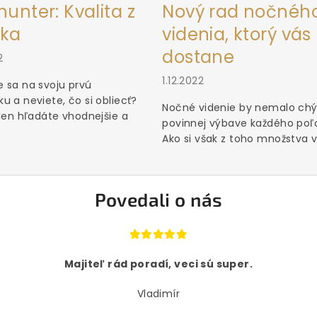
unter: Kvalita z
Nový rad nočnéh
ka
videnia, ktorý vás
dostane
2
1.12.2022
 sa na svoju prvú
u a neviete, čo si obliecť?
Nočné videnie by nemalo chý
 len hľadáte vhodnejšie a
povinnej výbave každého poľ
Ako si však z toho množstva vý
Povedali o nás
Majiteľ rád poradí, veci sú super.
Vladimír