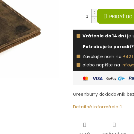
PRIDAŤ DO
Vrátenie do 14 dní
je 
Potrebujete poradiť?
Zavolajte nám na
+421
alebo napíšte na
info
Greenburry dokladovník bez
Detailné informácie