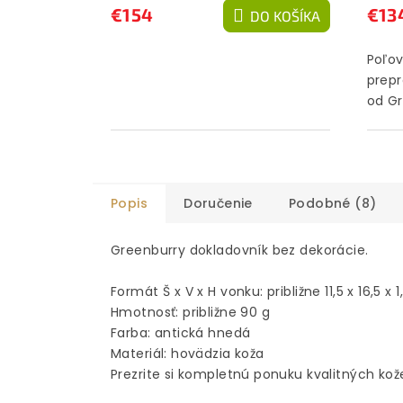
€154
€13
DO KOŠÍKA
Poľov
prep
od Gr
Popis
Doručenie
Podobné (8)
Greenburry dokladovník bez dekorácie.
Formát Š x V x H vonku: približne 11,5 x 16,5 x 
Hmotnosť: približne 90 g
Farba: antická hnedá
Materiál: hovädzia koža
Prezrite si kompletnú ponuku kvalitných ko