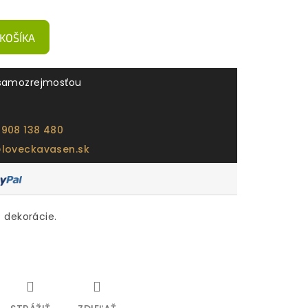
 KOŠÍKA
samozrejmosťou
 908 138 480
@loveckavasen.sk
 dekorácie.