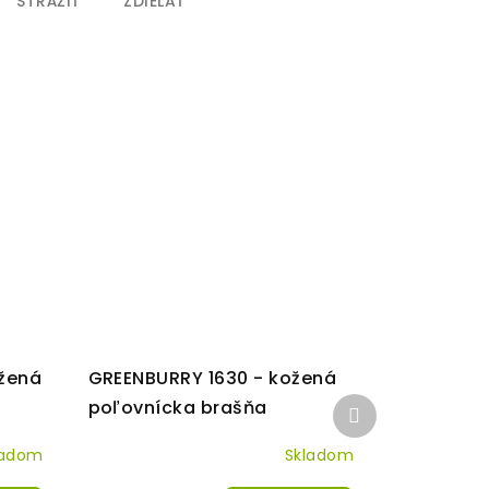
STRÁŽIŤ
ZDIEĽAŤ
žená
GREENBURRY 1630 - kožená
Ďalší
poľovnícka brašňa
produkt
ladom
Skladom