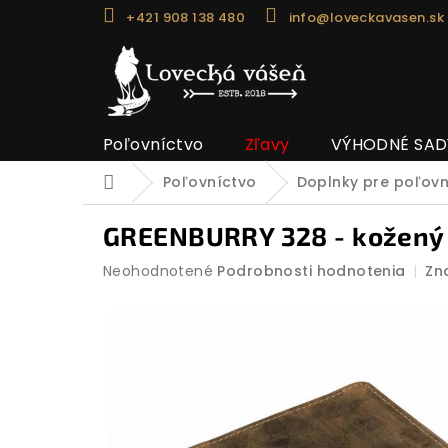
Prejsť
+421 908 138 480
info@loveckavasen.sk
na
obsah
Poľovníctvo
Zľavy
VÝHODNÉ SAD
Poľovníctvo
Doplnky pre poľov
Domov
GREENBURRY 328 - kožený
Priemerné
Neohodnotené
Podrobnosti hodnotenia
Zn
hodnotenie
produktu
je
0,0
z
5
hviezdičiek.