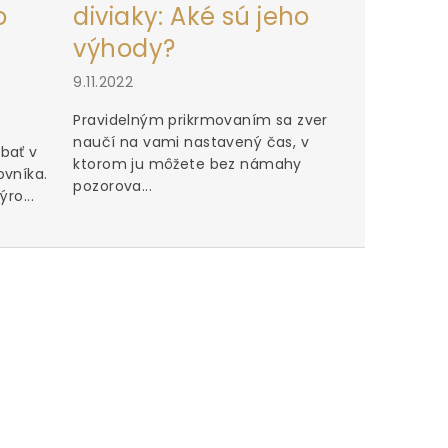
o
diviaky: Aké sú jeho
výhody?
9.11.2022
Pravidelným prikrmovaním sa zver
naučí na vami nastavený čas, v
bať v
ktorom ju môžete bez námahy
ovníka.
pozorova...
ro...
Perfektn