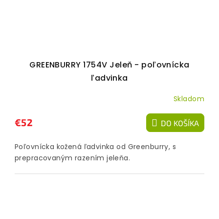
GREENBURRY 1754V Jeleň - poľovnícka
ľadvinka
Skladom
€52
DO KOŠÍKA
Poľovnícka kožená ľadvinka od Greenburry, s
prepracovaným razením jeleňa.