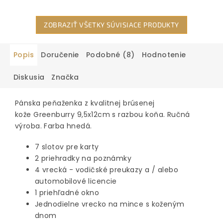
ZOBRAZIŤ VŠETKY SÚVISIACE PRODUKTY
Popis
Doručenie
Podobné (8)
Hodnotenie
Diskusia
Značka
Pánska peňaženka z kvalitnej brúsenej
kože Greenburry 9,5x12cm s razbou koňa. Ručná
výroba. Farba hnedá.
7 slotov pre karty
2 priehradky na poznámky
4 vrecká - vodičské preukazy a / alebo
automobilové licencie
1 priehľadné okno
Jednodielne vrecko na mince s koženým
dnom