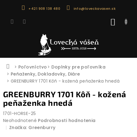
Prejsť
+421 908 138 480
info@loveckavasen.sk
na
obsah
NÁKU
KOŠÍK
Domov
Poľovníctvo
Doplnky pre poľovníka
Peňaženky, Dokladovky, Diáre
GREENBURRY 1701 Kôň - kožená peňaženka hnedá
GREENBURRY 1701 Kôň - kožená
peňaženka hnedá
1701-HORSE-25
Priemerné
Neohodnotené
Podrobnosti hodnotenia
hodnotenie
Značka:
Greenburry
produktu