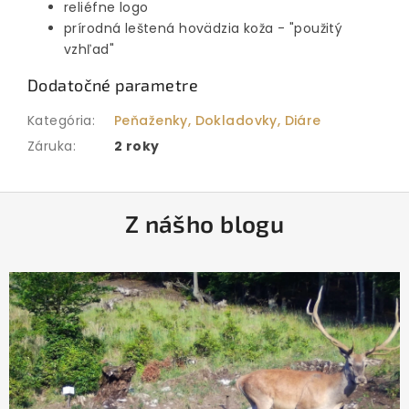
reliéfne logo
prírodná leštená hovädzia koža - "použitý
vzhľad"
Dodatočné parametre
Kategória
:
Peňaženky, Dokladovky, Diáre
Záruka
:
2 roky
Z
Z nášho blogu
á
p
ä
t
i
e