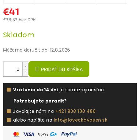
€41
€33,33 bez DPH
Jednotková
Skladom
cena:
Môžeme doručiť do:
12.8.2026
PRIDAŤ DO KOŠÍKA
Vrátenie do 14 dní
je samozrejmosťou
Potrebujete poradiť?
Zavolajte nám na
+421 908 138 480
alebo napíšte na
info@loveckavasen.sk