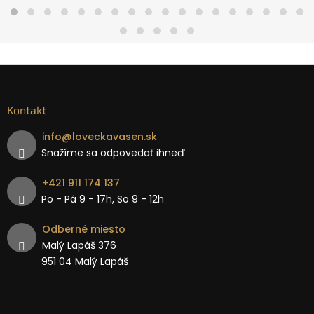
Kontakt
info
@
loveckavasen.sk
Snažíme sa odpovedať ihneď
+421 911 174 137
Po - Pá 9 − 17h, So 9 - 12h
Odberné miesto
Malý Lapáš 376
951 04 Malý Lapáš