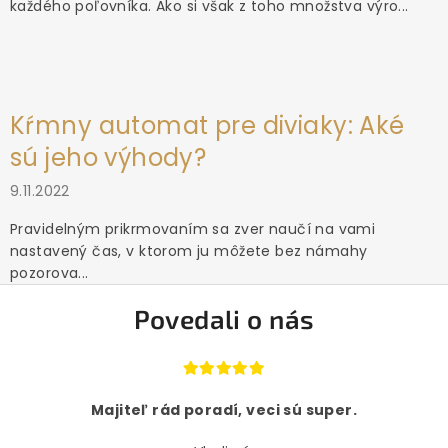
každého poľovníka. Ako si však z toho množstva výro...
Kŕmny automat pre diviaky: Aké
sú jeho výhody?
9.11.2022
Pravidelným prikrmovaním sa zver naučí na vami
nastavený čas, v ktorom ju môžete bez námahy
pozorova...
Povedali o nás
Majiteľ rád poradí, veci sú super.