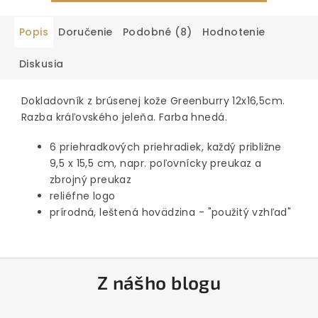
Popis
Doručenie
Podobné (8)
Hodnotenie
Diskusia
Dokladovník z brúsenej kože Greenburry 12x16,5cm.
Razba kráľovského jeleňa. Farba hnedá.
6 priehradkových priehradiek, každý približne
9,5 x 15,5 cm, napr. poľovnícky preukaz a
zbrojný preukaz
reliéfne logo
prírodná, leštená hovädzina - "použitý vzhľad"
Z
Z nášho blogu
á
p