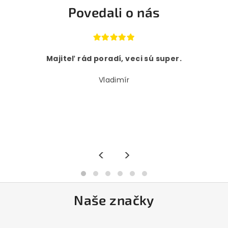
Povedali o nás
Majiteľ rád poradí, veci sú super.
Vladimír
<
>
Naše značky