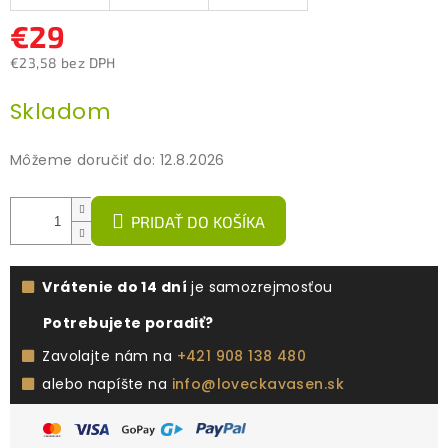
€29
€23,58 bez DPH
Jednotková
Skladom
cena:
Môžeme doručiť do:
12.8.2026
PRIDAŤ DO KOŠÍKA
Vrátenie do 14 dní
je samozrejmosťou
Potrebujete poradiť?
Zavolajte nám na
+421 908 138 480
alebo napíšte na
info@loveckavasen.sk