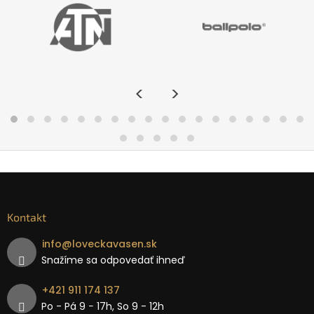
<
>
Kontakt
info
@
loveckavasen.sk
Snažíme sa odpovedať ihneď
+421 911 174 137
Po - Pá 9 − 17h, So 9 - 12h