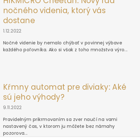
HIKMICRO Cheetah: Nový rad
nočného videnia, ktorý vás
dostane
1.12.2022
Nočné videnie by nemalo chýbať v povinnej výbave
každého poľovníka. Ako si však z toho množstva výro...
Kŕmny automat pre diviaky: Aké
sú jeho výhody?
9.11.2022
Pravidelným prikrmovaním sa zver naučí na vami
nastavený čas, v ktorom ju môžete bez námahy
pozorova...