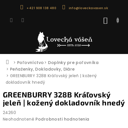
Prejsť
+421 908 138 480
info@loveckavasen.sk
na
obsah
NÁKU
KOŠÍK
Domov
Poľovníctvo
Doplnky pre poľovníka
Peňaženky, Dokladovky, Diáre
GREENBURRY 328B Kráľovský jeleň | kožený
dokladovník hnedý
GREENBURRY 328B Kráľovský
jeleň | kožený dokladovník hnedý
24260
Priemerné
Neohodnotené
Podrobnosti hodnotenia
hodnotenie