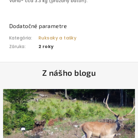
Váha- cca 3.3 kg (prázdny batoh).
Dodatočné parametre
Kategória
:
Ruksaky a tašky
Záruka
:
2 roky
Z
Z nášho blogu
á
p
ä
t
i
e