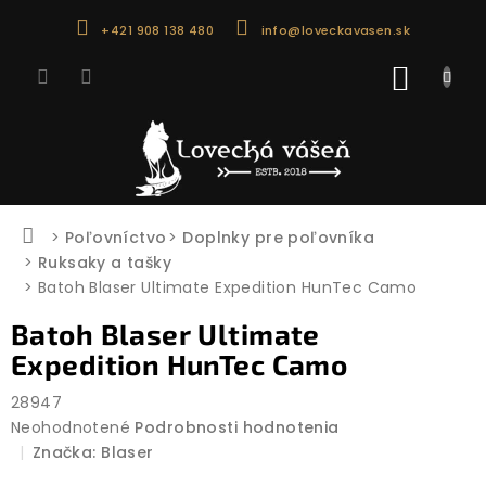
Prejsť
+421 908 138 480
info@loveckavasen.sk
na
obsah
NÁKU
KOŠÍK
Domov
Poľovníctvo
Doplnky pre poľovníka
Ruksaky a tašky
Batoh Blaser Ultimate Expedition HunTec Camo
Batoh Blaser Ultimate
Expedition HunTec Camo
28947
Priemerné
Neohodnotené
Podrobnosti hodnotenia
hodnotenie
Značka:
Blaser
produktu