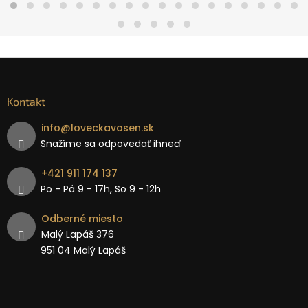
Kontakt
info
@
loveckavasen.sk
Snažíme sa odpovedať ihneď
+421 911 174 137
Po - Pá 9 − 17h, So 9 - 12h
Odberné miesto
Malý Lapáš 376
951 04 Malý Lapáš