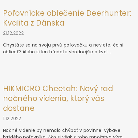
Poľovnícke oblečenie Deerhunter:
Kvalita z Dánska
21.12.2022
Chystáte sa na svoju prvú poľovačku a neviete, čo si
obliecť? Alebo si len hľadáte vhodnejšie a kval...
HIKMICRO Cheetah: Nový rad
nočného videnia, ktorý vás
dostane
1.12.2022
Nočné videnie by nemalo chýbať v povinnej výbave
každého poľovníka. Ako si však z toho množstva výro...