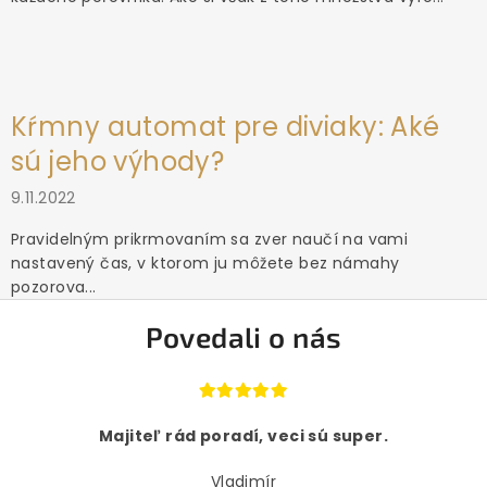
Kŕmny automat pre diviaky: Aké
sú jeho výhody?
9.11.2022
Pravidelným prikrmovaním sa zver naučí na vami
nastavený čas, v ktorom ju môžete bez námahy
pozorova...
Povedali o nás
Majiteľ rád poradí, veci sú super.
Vladimír