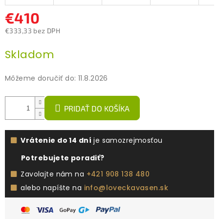
€410
€333,33 bez DPH
Jednotková
Skladom
cena:
Môžeme doručiť do:
11.8.2026
PRIDAŤ DO KOŠÍKA
Vrátenie do 14 dní
je samozrejmosťou
Potrebujete poradiť?
Zavolajte nám na
+421 908 138 480
alebo napíšte na
info@loveckavasen.sk