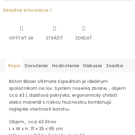
Detailné informácie
OPÝTAŤ SA
STRÁŽIŤ
ZDIEĽAŤ
Popis
Doručenie
Hodnotenie
Diskusia
Značka
Batoh Blaser Ultimate Expedition je ideálnym
spoločníkom na lov. Systém nosenia zbrane, , objem
cca 43 l, dažďová pokrývka, ergonomický chrbát
alebo materiál s nízkou hlučnosťou kombinujú
najlepšie vlastnosti batohu.
Objem_ cca 43 litrov
L x W x H: 31 x 25 x 65 cm