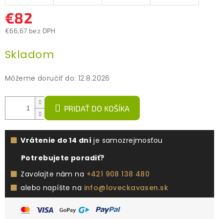
€82
€66,67 bez DPH
Jednotková
Skladom
cena:
Môžeme doručiť do:
12.8.2026
PRIDAŤ DO KOŠÍKA
Vrátenie do 14 dní
je samozrejmosťou
Potrebujete poradiť?
Zavolajte nám na
+421 908 138 480
alebo napíšte na
info@loveckavasen.sk