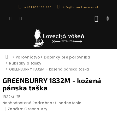
Prejsť
+421 908 138 480
info@loveckavasen.sk
na
obsah
NÁKU
KOŠÍK
Domov
Poľovníctvo
Doplnky pre poľovníka
Ruksaky a tašky
GREENBURRY 1832M - kožená pánska taška
GREENBURRY 1832M - kožená
pánska taška
1832M-25
Priemerné
Neohodnotené
Podrobnosti hodnotenia
hodnotenie
Značka:
Greenburry
produktu