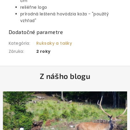
cm
reliéfne logo
prírodná leštená hovädzia koža - "použitý
vzhľad"
Dodatočné parametre
Kategória
:
Ruksaky a tašky
Záruka
:
2 roky
Z
Z nášho blogu
á
p
ä
t
i
e