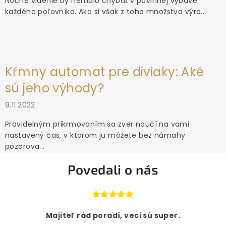
Nočné videnie by nemalo chýbať v povinnej výbave
každého poľovníka. Ako si však z toho množstva výro...
Kŕmny automat pre diviaky: Aké
sú jeho výhody?
9.11.2022
Pravidelným prikrmovaním sa zver naučí na vami
nastavený čas, v ktorom ju môžete bez námahy
pozorova...
Povedali o nás
Majiteľ rád poradí, veci sú super.