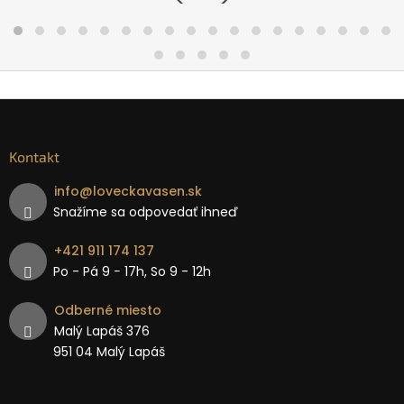
Kontakt
info
@
loveckavasen.sk
Snažíme sa odpovedať ihneď
+421 911 174 137
Po - Pá 9 − 17h, So 9 - 12h
Odberné miesto
Malý Lapáš 376
951 04 Malý Lapáš