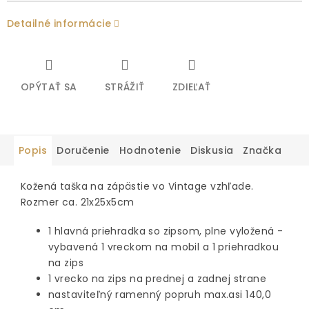
Detailné informácie
OPÝTAŤ SA
STRÁŽIŤ
ZDIEĽAŤ
Popis
Doručenie
Hodnotenie
Diskusia
Značka
Kožená taška na zápästie vo Vintage vzhľade.
Rozmer ca. 21x25x5cm
1 hlavná priehradka so zipsom, plne vyložená -
vybavená 1 vreckom na mobil a 1 priehradkou
na zips
1 vrecko na zips na prednej a zadnej strane
nastaviteľný ramenný popruh max.asi 140,0