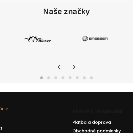
Naše značky
<
>
ácie
Všetko o nakupování
Platba a doprava
t
Obchodné podmienky