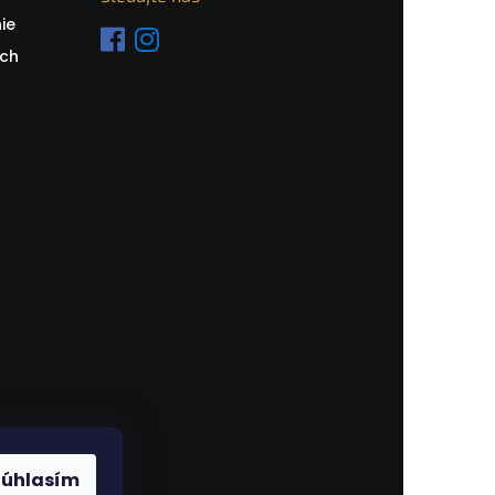
ie
ch
Súhlasím