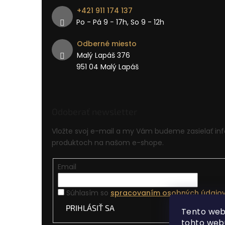
+421 911 174 137
Po - Pá 9 − 17h, So 9 - 12h
Odberné miesto
Malý Lapáš 376
951 04 Malý Lapáš
Odoberať newsletter
Vložte svoj e-mail a my Vám budeme zasielať in
produktoch na našom e-shope.
Email
Súhlasím so
spracovaním osobných údajo
PRIHLÁSIŤ SA
Tento web
tohto webu