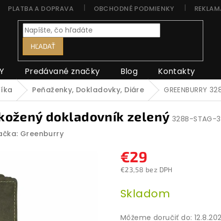
PLATBA A DOPRAVA
OBCHODNÉ PODMIENKY
REKLAM
HĽADAŤ
Y
Predávané značky
Blog
Kontakty
níka
Peňaženky, Dokladovky, Diáre
GREENBURRY 328
kožený dokladovník zelený
328B-STAG-
ačka:
Greenburry
€29
€23,58 bez DPH
Jednotková
Skladom
cena:
Môžeme doručiť do:
12.8.20