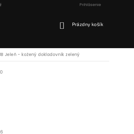
Prihlásenie
ÁCIA, VÝMENA, VRÁTENIE
PODMIENKY OCHRANY OSOBNÝCH
NÁKUPNÝ
Prázdny košík
KOŠÍK
B Jeleň - kožený dokladovník zelený
30
26