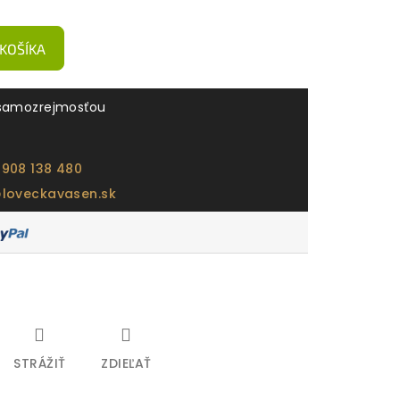
 KOŠÍKA
samozrejmosťou
 908 138 480
@loveckavasen.sk
STRÁŽIŤ
ZDIEĽAŤ