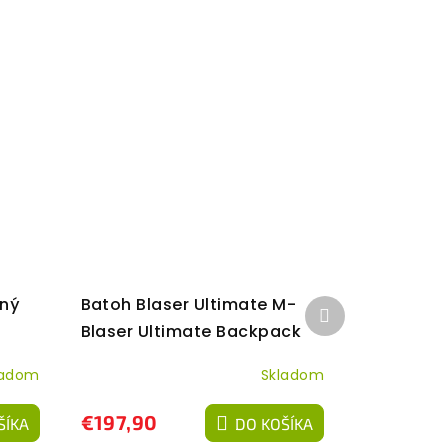
ený
Batoh Blaser Ultimate M-
Ďalší
produkt
Blaser Ultimate Backpack
M/45L
ladom
Skladom
€197,90
ŠÍKA
DO KOŠÍKA