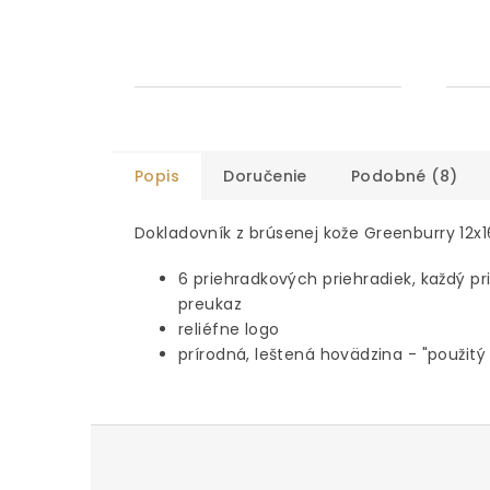
Popis
Doručenie
Podobné (8)
Dokladovník z brúsenej kože Greenburry 12x1
6 priehradkových priehradiek, každý pri
preukaz
reliéfne logo
prírodná, leštená hovädzina - "použitý
Z
á