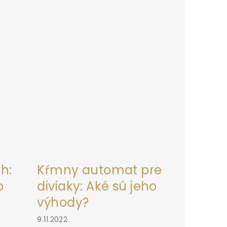
h:
Kŕmny automat pre
o
diviaky: Aké sú jeho
výhody?
9.11.2022