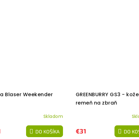
a Blaser Weekender
GREENBURRY GS3 - kož
remeň na zbraň
Skladom
Sk
1
€31
DO KOŠÍKA
DO KO