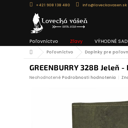
Prejsť
+421 908 138 480
info@loveckavasen.sk
na
obsah
Poľovníctvo
Zľavy
VÝHODNÉ SAD
Poľovníctvo
Doplnky pre poľov
Domov
GREENBURRY 328B Jeleň - 
Priemerné
Neohodnotené
Podrobnosti hodnotenia
Zn
hodnotenie
produktu
je
0,0
z
5
hviezdičiek.