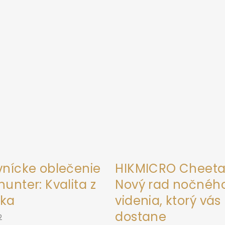
vnícke oblečenie
HIKMICRO Cheeta
unter: Kvalita z
Nový rad nočnéh
ka
videnia, ktorý vás
dostane
2