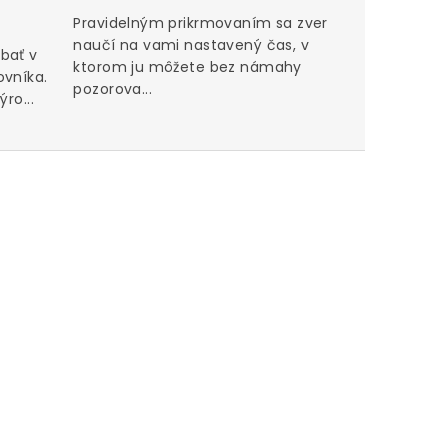
Pravidelným prikrmovaním sa zver
naučí na vami nastavený čas, v
bať v
ktorom ju môžete bez námahy
ovníka.
pozorova...
ro...
Perfektn