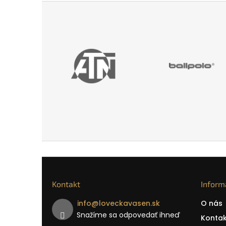
Kontakt
Inform
info
@
loveckavasen.sk
O nás
Snažíme sa odpovedať ihneď
Kontak