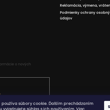
Reklamácia, výmena, vráten
Podmienky ochrany osobný
údajov
formácie o nových
v
.
 používa súbory cookie. Ďalším prechádzaním
 vyjadrujete súhlas s ich používaním. Viac