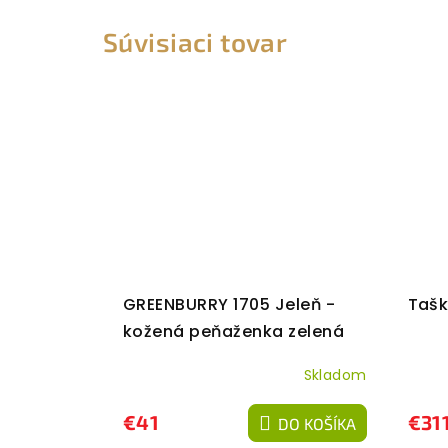
Súvisiaci tovar
GREENBURRY 1705 Jeleň -
Tašk
kožená peňaženka zelená
Skladom
€41
€31
DO KOŠÍKA