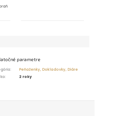
braň
atočné parametre
egória
:
Peňaženky, Dokladovky, Diáre
uka
:
2 roky