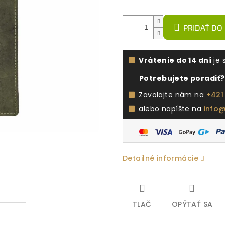
PRIDAŤ DO
Vrátenie do 14 dní
je 
Potrebujete poradiť?
Zavolajte nám na
+421
alebo napíšte na
info
Detailné informácie
TLAČ
OPÝTAŤ SA