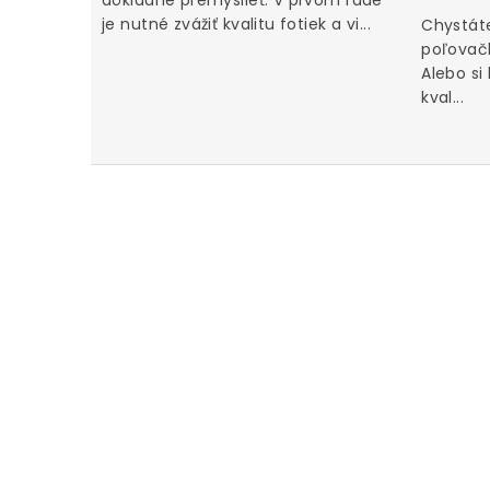
je nutné zvážiť kvalitu fotiek a vi...
Chystáte
poľovačk
Alebo si
kval...
u za iné