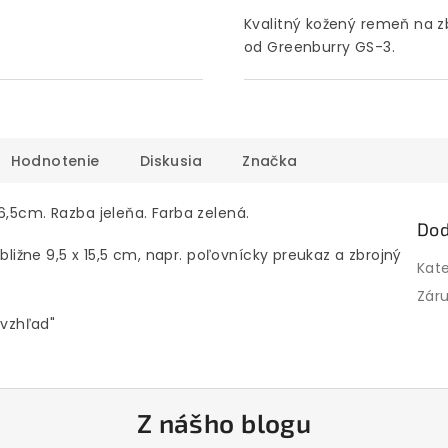
Kvalitný kožený remeň na z
od Greenburry GS-3.
Hodnotenie
Diskusia
Značka
6,5cm. Razba jeleňa. Farba zelená.
Dod
bližne 9,5 x 15,5 cm, napr. poľovnícky preukaz a zbrojný
Kat
Zár
 vzhľad"
Z nášho blogu