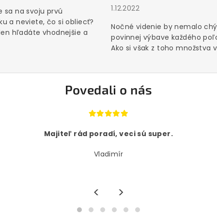
1.12.2022
 sa na svoju prvú
u a neviete, čo si obliecť?
Nočné videnie by nemalo chý
 len hľadáte vhodnejšie a
povinnej výbave každého poľ
Ako si však z toho množstva vý
Povedali o nás
Majiteľ rád poradí, veci sú super.
Vladimír
<
>