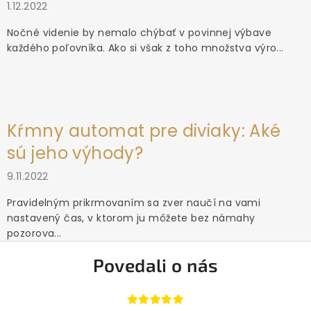
1.12.2022
Nočné videnie by nemalo chýbať v povinnej výbave
každého poľovníka. Ako si však z toho množstva výro...
Kŕmny automat pre diviaky: Aké
sú jeho výhody?
9.11.2022
Pravidelným prikrmovaním sa zver naučí na vami
nastavený čas, v ktorom ju môžete bez námahy
pozorova...
Povedali o nás