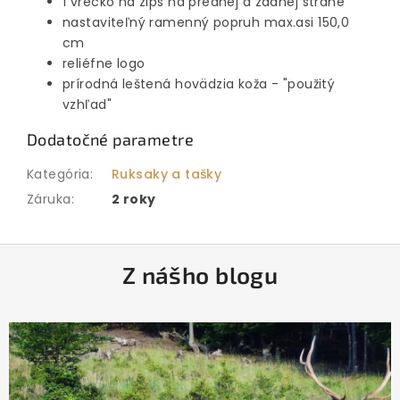
1 vrecko na zips na prednej a zadnej strane
nastaviteľný ramenný popruh max.asi 150,0
cm
reliéfne logo
prírodná leštená hovädzia koža - "použitý
vzhľad"
Dodatočné parametre
Kategória
:
Ruksaky a tašky
Záruka
:
2 roky
Z
Z nášho blogu
á
p
ä
t
i