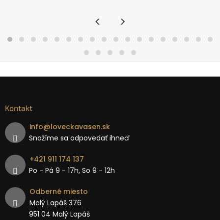
<
>
Kontakt
info
@
loveckavasen.sk
Snažíme sa odpovedať ihneď
+421 911 174 137
Po - Pá 9 − 17h, So 9 - 12h
Odberné miesto
Malý Lapáš 376
951 04 Malý Lapáš