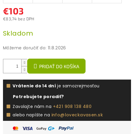
€103
€83,74 bez DPH
Jednotková
Skladom
cena:
Môžeme doručiť do:
11.8.2026
PRIDAŤ DO KOŠÍKA
Vrátenie do 14 dní
je samozrejmosťou
Potrebujete poradiť?
Zavolajte nám na
+421 908 138 480
alebo napíšte na
info@loveckavasen.sk