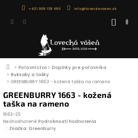
Prejsť
+421 908 138 480
info@loveckavasen.sk
na
obsah
NÁKU
KOŠÍK
Domov
Poľovníctvo
Doplnky pre poľovníka
Ruksaky a tašky
GREENBURRY 1663 - kožená taška na rameno
GREENBURRY 1663 - kožená
taška na rameno
1663-25
Priemerné
Neohodnotené
Podrobnosti hodnotenia
hodnotenie
Značka:
Greenburry
produktu