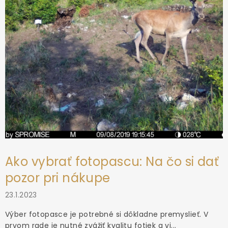
e
Ako vybrať fotopascu: Na čo si dať
pozor pri nákupe
23.1.2023
Výber fotopasce je potrebné si dôkladne premyslieť. V
prvom rade je nutné zvážiť kvalitu fotiek a vi...