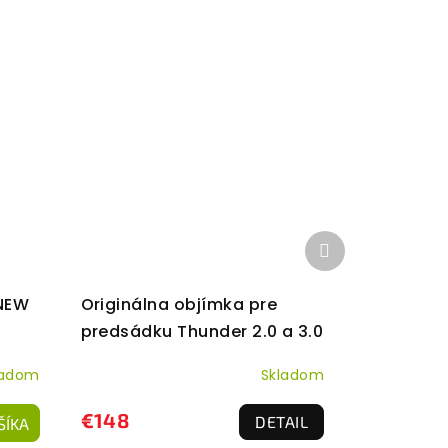
Ďalší
produkt
 NEW
Originálna objímka pre
predsádku Thunder 2.0 a 3.0
ladom
Skladom
€148
DETAIL
ŠÍKA