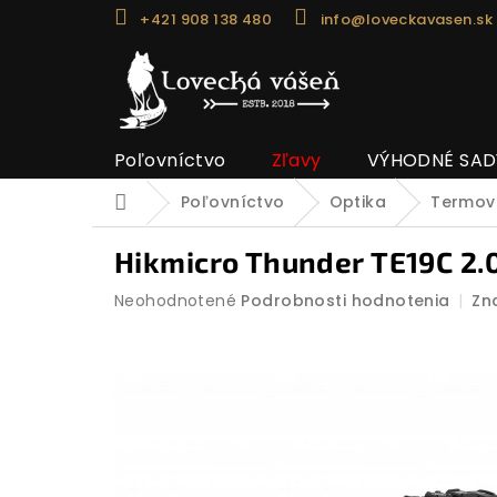
Prejsť
+421 908 138 480
info@loveckavasen.sk
na
obsah
Poľovníctvo
Zľavy
VÝHODNÉ SAD
Poľovníctvo
Optika
Termoví
Domov
Hikmicro Thunder TE19C 2.
Priemerné
Neohodnotené
Podrobnosti hodnotenia
Zn
hodnotenie
produktu
je
0,0
z
5
hviezdičiek.