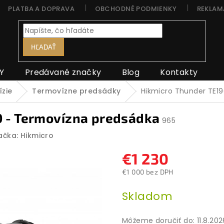
PLATBA A DOPRAVA
OBCHODNÉ PODMIENKY
REKLAM
HĽADAŤ
Y
Predávané značky
Blog
Kontakty
zie
Termovízne predsádky
Hikmicro Thunder TE1
0 - Termovízna predsádka
965
ačka:
Hikmicro
€1 230
€1 000 bez DPH
Jednotková
Skladom
cena:
Môžeme doručiť do:
11.8.20