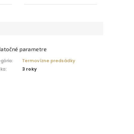
atočné parametre
egória
:
Termovízne predsádky
uka
:
3 roky