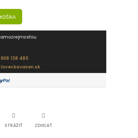
 KOŠÍKA
samozrejmosťou
 908 138 480
@loveckavasen.sk
STRÁŽIŤ
ZDIEĽAŤ