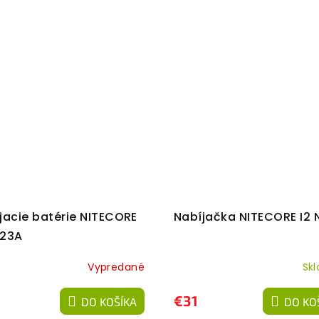
jacie batérie NITECORE
Nabíjačka NITECORE I2
123A
Vypredané
Sk
€31
DO KOŠÍKA
DO KO