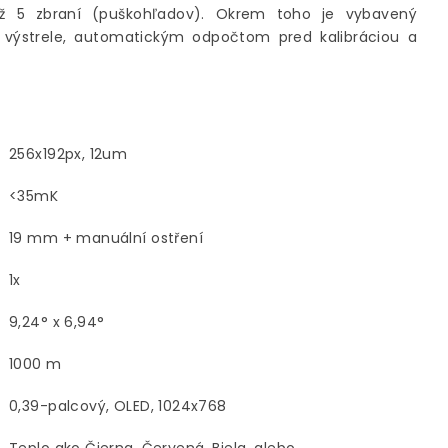
ž 5 zbraní (puškohľadov). Okrem toho je vybavený
výstrele, automatickým odpočtom pred kalibráciou a
256x192px, 12um
<35mK
19 mm + manuální ostření
1x
9,24° x 6,94°
1000 m
0,39-palcový, OLED, 1024x768