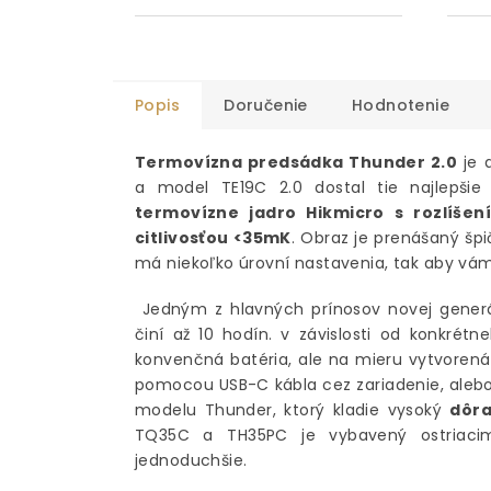
Popis
Doručenie
Hodnotenie
Termovízna predsádka Thunder 2.0
je 
a model TE19C 2.0 dostal tie najlepšie
termovízne jadro Hikmicro s rozlíšen
citlivosťou <35mK
. Obraz je prenášaný šp
má niekoľko úrovní nastavenia, tak aby vám 
Jedným z hlavných prínosov novej gener
činí až 10 hodín. v závislosti od konkré
konvenčná batéria, ale na mieru vytvorená 
pomocou USB-C kábla cez zariadenie, alebo 
modelu Thunder, ktorý kladie vysoký
dôra
TQ35C a TH35PC je vybavený ostriacim 
jednoduchšie.