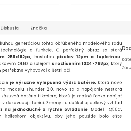
Diskusia
Značka
druhou generáciou tohto obľúbeného modelového radu
Dod
 technológie a funkcie. O perfektný obraz sa stará
ím 256x192px
, hustotou
pixelov 12μm a teplotnou
Kat
ičkovým OLED displejom
s rozlíšením 1024×768px
, ktorý
Zár
perfektne vyhovoval a šetril oči.
ácie
je výrazne vylepšená výdrž batérie
, ktorá novo
tneho modelu Thunder 2.0. Novo sa o napájanie nestará
zásuvná batéria Hikmicro, ktorú je možné ľahko nabíjať
v dokovacej stanici. Zmeny sa dočkal aj celkový vzhľad
z na jednoduché a rýchle ovládanie
. Model TQ50C,
kolieskom objektívu, aby jeho použitie bolo ešte