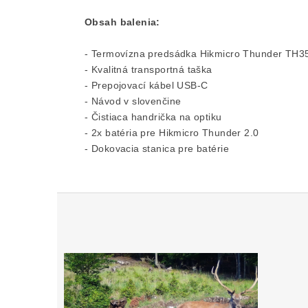
Obsah balenia:
- Termovízna predsádka Hikmicro Thunder TH35
- Kvalitná transportná taška

- Prepojovací kábel USB-C

- Návod v slovenčine

- Čistiaca handrička na optiku

- 2x batéria pre Hikmicro Thunder 2.0

- Dokovacia stanica pre batérie
Z
á
p
ä
t
i