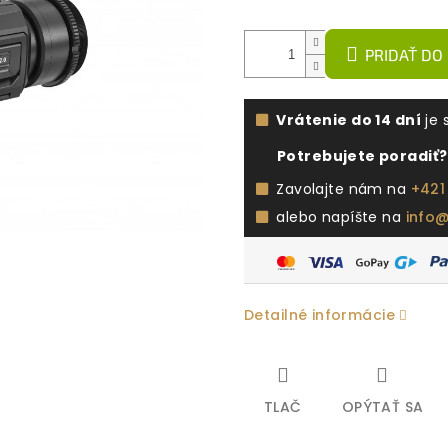
PRIDAŤ DO
Vrátenie do 14 dní
je 
Potrebujete poradiť?
Zavolajte nám na
+421
alebo napíšte na
info
Detailné informácie
TLAČ
OPÝTAŤ SA