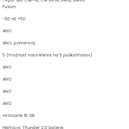
Teplo ako Čierna, Červená, Biela, alebo
Fusion
-5D až +5D
ANO
ANO, pomerový
5 (možnosť nastrelenia na 5 puškohľadov)
ANO
ANO
ANO
ANO
Vstavané 16 GB
Hikmicro Thunder 2.0 baterie