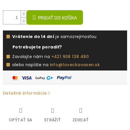
PRIDAŤ DO KOŠÍKA
Vrátenie do 14 dní
je samozrejmosťou
Potrebujete poradiť?
Zavolajte nám na
+421 908 138 480
alebo napíšte na
info@loveckavasen.sk
Detailné informácie
OPÝTAŤ SA
STRÁŽIŤ
ZDIEĽAŤ