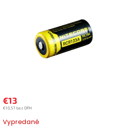
je
0,0
z
5
hviezdičiek.
€13
€10,57 bez DPH
Jednotková
Vypredané
cena: