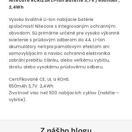
Nitecore RCR123A Li-Ion Baterie 3,7V / 650mAh ,
2,4Wh
V
ysoko kvalitné
Li
-
Ion
nabíjacie batérie
spoločnosti
Nitecore
s integrovaným ochranným
obvodom.
Sú primárne určené pre vysoko výkonné
svietenie s prúdovým odberom do 4A. Li-lon
akumulátory netrpia pamäťovým efektom ani
samovybíjacím a naviac ochranná elektronika
zabráni prebitiu článku, alebo veľkému vybitiu,
zkratu alebo vysokému prúdovému odberu.
Certifikované
CE
,
UL
a
ROHS
.
650mAh
3,7V
2,4Wh
Životnosť viac
než
500
nabíjacích cyklov (nabitie -
vybitie
)
.
Z
Z nášho blogu
á