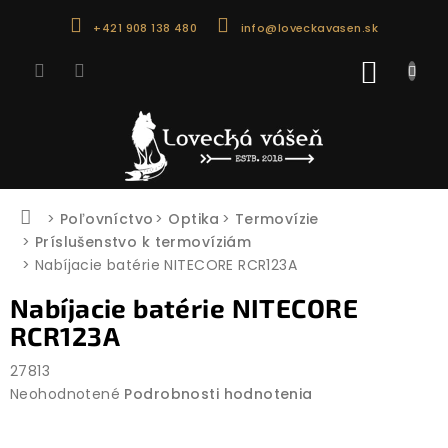
Prejsť
+421 908 138 480
info@loveckavasen.sk
na
obsah
NÁKU
KOŠÍK
Domov
Poľovníctvo
Optika
Termovízie
Príslušenstvo k termovíziám
Nabíjacie batérie NITECORE RCR123A
Nabíjacie batérie NITECORE
RCR123A
27813
Priemerné
Neohodnotené
Podrobnosti hodnotenia
hodnotenie
produktu