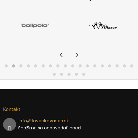
<
>
Kontakt
info
@
loveckavasen.sk
Snažíme sa odpovedať ihneď