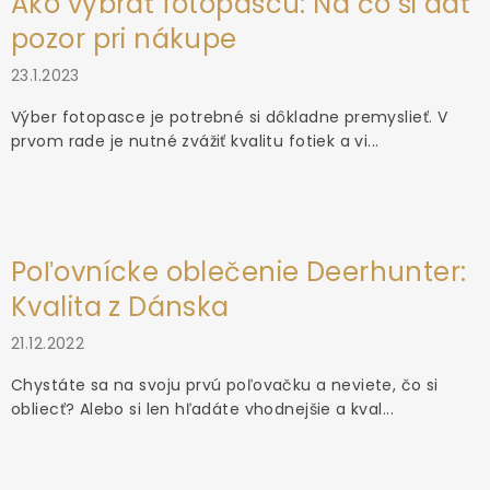
Ako vybrať fotopascu: Na čo si dať
pozor pri nákupe
23.1.2023
Výber fotopasce je potrebné si dôkladne premyslieť. V
prvom rade je nutné zvážiť kvalitu fotiek a vi...
Poľovnícke oblečenie Deerhunter:
Kvalita z Dánska
21.12.2022
Chystáte sa na svoju prvú poľovačku a neviete, čo si
obliecť? Alebo si len hľadáte vhodnejšie a kval...