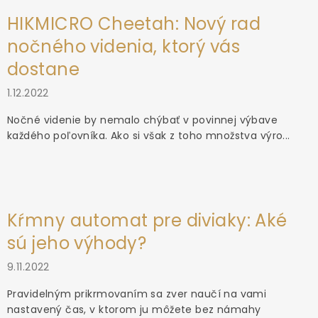
HIKMICRO Cheetah: Nový rad
nočného videnia, ktorý vás
dostane
1.12.2022
Nočné videnie by nemalo chýbať v povinnej výbave
každého poľovníka. Ako si však z toho množstva výro...
Kŕmny automat pre diviaky: Aké
sú jeho výhody?
9.11.2022
Pravidelným prikrmovaním sa zver naučí na vami
nastavený čas, v ktorom ju môžete bez námahy