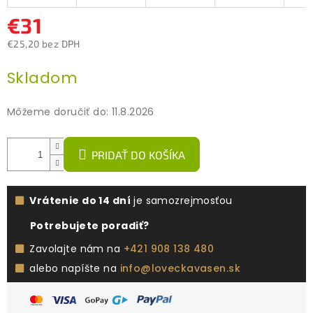
€31
€25,20 bez DPH
Jednotková
Skladom
cena:
Môžeme doručiť do:
11.8.2026
PRIDAŤ DO KOŠÍKA
Vrátenie do 14 dní
je samozrejmosťou
Potrebujete poradiť?
Zavolajte nám na
+421 908 138 480
alebo napíšte na
info@loveckavasen.sk