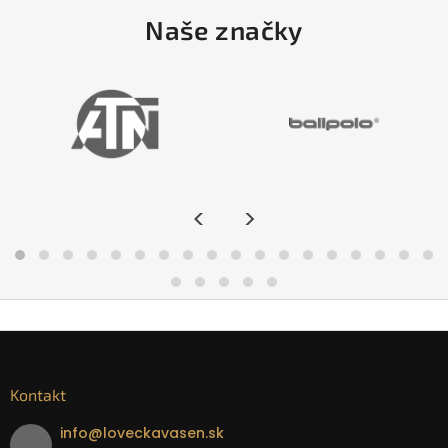
Naše značky
<
>
Kontakt
info
@
loveckavasen.sk