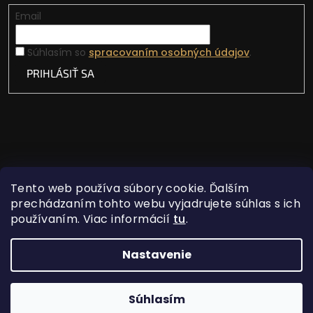
Email
Súhlasím so
spracovaním osobných údajov
.
PRIHLÁSIŤ SA
Tento web používa súbory cookie. Ďalším
prechádzaním tohto webu vyjadrujete súhlas s ich
používaním. Viac informácií
tu
.
Vytvoril Shoptet
Nastavenie
Copyright 2026
Lovecká vášeň
. Všetky práva
Súhlasím
vyhradené.