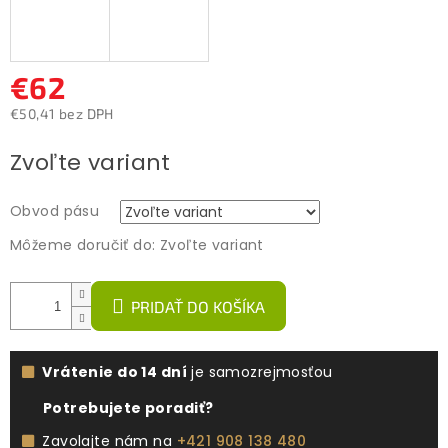
€62
€50,41 bez DPH
Jednotková
Zvoľte variant
cena:
Obvod pásu
Môžeme doručiť do:
Zvoľte variant
PRIDAŤ DO KOŠÍKA
Vrátenie do 14 dní
je samozrejmosťou
Potrebujete poradiť?
Zavolajte nám na
+421 908 138 480