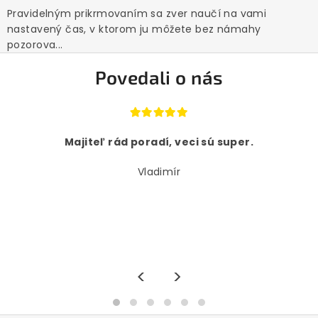
Pravidelným prikrmovaním sa zver naučí na vami
nastavený čas, v ktorom ju môžete bez námahy
pozorova...
Povedali o nás
Majiteľ rád poradí, veci sú super.
Vladimír
<
>