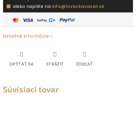
alebo napíšte na
info@loveckavasen.sk
Detailné informácie
OPÝTAŤ SA
STRÁŽIŤ
ZDIEĽAŤ
Súvisiaci tovar