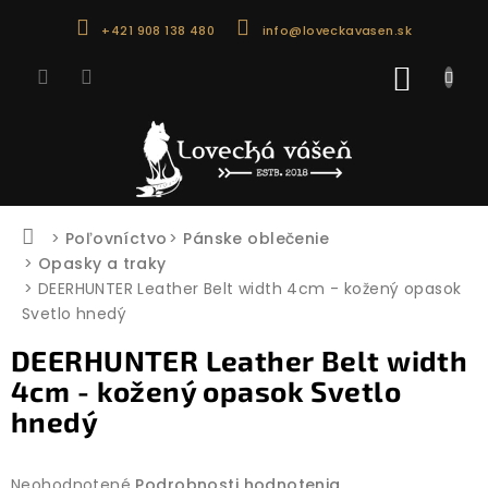
Prejsť
+421 908 138 480
info@loveckavasen.sk
na
obsah
NÁKU
KOŠÍK
Domov
Poľovníctvo
Pánske oblečenie
Opasky a traky
DEERHUNTER Leather Belt width 4cm - kožený opasok
Svetlo hnedý
DEERHUNTER Leather Belt width
4cm - kožený opasok Svetlo
hnedý
Priemerné
Neohodnotené
Podrobnosti hodnotenia