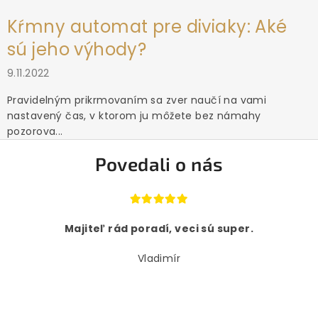
Kŕmny automat pre diviaky: Aké
sú jeho výhody?
9.11.2022
Pravidelným prikrmovaním sa zver naučí na vami
nastavený čas, v ktorom ju môžete bez námahy
pozorova...
Povedali o nás
Majiteľ rád poradí, veci sú super.
Vladimír