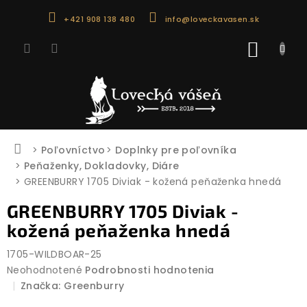
Prejsť
+421 908 138 480
info@loveckavasen.sk
na
obsah
NÁKU
KOŠÍK
Domov
Poľovníctvo
Doplnky pre poľovníka
Peňaženky, Dokladovky, Diáre
GREENBURRY 1705 Diviak - kožená peňaženka hnedá
GREENBURRY 1705 Diviak -
kožená peňaženka hnedá
1705-WILDBOAR-25
Priemerné
Neohodnotené
Podrobnosti hodnotenia
hodnotenie
Značka:
Greenburry
produktu