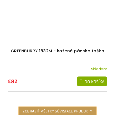
GREENBURRY 1832M - kožená pánska taška
Skladom
€82
DO KOŠÍKA
ZOBRAZIŤ VŠETKY SÚVISIACE PRODUKTY