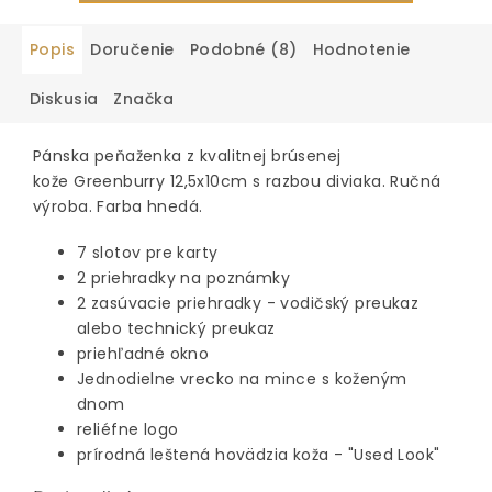
Popis
Doručenie
Podobné (8)
Hodnotenie
Diskusia
Značka
Pánska peňaženka z kvalitnej brúsenej
kože Greenburry 12,5x10cm s razbou diviaka. Ručná
výroba. Farba hnedá.
7 slotov pre karty
2 priehradky na poznámky
2 zasúvacie priehradky - vodičský preukaz
alebo technický preukaz
priehľadné okno
Jednodielne vrecko na mince s koženým
dnom
reliéfne logo
prírodná leštená hovädzia koža - "Used Look"