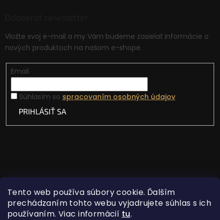
Odoberať newsletter
Vložte svoj e-mail a my Vám budeme zasielať informácie o
nových produktoch na našom e-shope.
Email
Súhlasím so
spracovaním osobných údajov
.
PRIHLÁSIŤ SA
Tento web používa súbory cookie. Ďalším
prechádzaním tohto webu vyjadrujete súhlas s ich
používaním. Viac informácií
tu
.