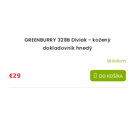
GREENBURRY 328B Diviak - kožený
dokladovník hnedý
Skladom
€29
DO KOŠÍKA