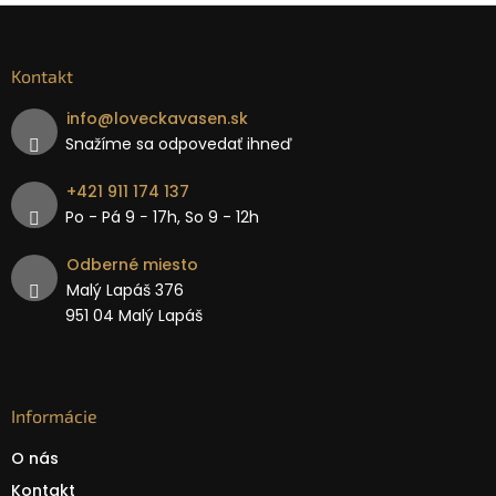
Kontakt
info
@
loveckavasen.sk
Snažíme sa odpovedať ihneď
+421 911 174 137
Po - Pá 9 − 17h, So 9 - 12h
Odberné miesto
Malý Lapáš 376
951 04 Malý Lapáš
Informácie
O nás
Kontakt