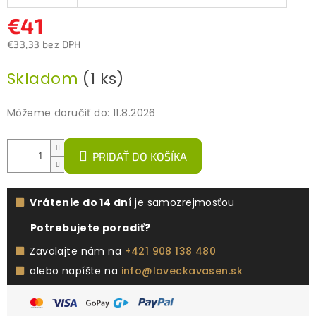
€41
€33,33 bez DPH
Jednotková
Skladom
(1 ks)
cena:
Môžeme doručiť do:
11.8.2026
PRIDAŤ DO KOŠÍKA
Vrátenie do 14 dní
je samozrejmosťou
Potrebujete poradiť?
Zavolajte nám na
+421 908 138 480
alebo napíšte na
info@loveckavasen.sk