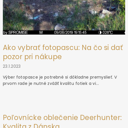
Ako vybrať fotopascu: Na čo si dať
pozor pri nákupe
23.1.2023
Výber fotopasce je potrebné si dôkladne premyslieť. V
prvom rade je nutné zvážiť kvalitu fotiek a vi...
Poľovnícke oblečenie Deerhunter:
Kvalita z Dánska