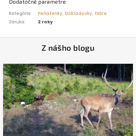
Dodatočné parametre
Kategória
:
Peňaženky, Dokladovky, Diáre
Záruka
:
2 roky
Z
Z nášho blogu
á
p
ä
t
i
e