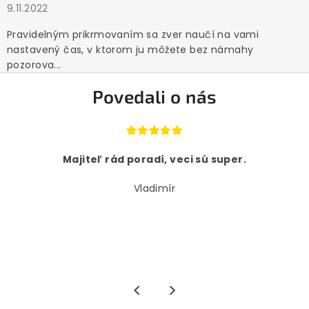
9.11.2022
Pravidelným prikrmovaním sa zver naučí na vami
nastavený čas, v ktorom ju môžete bez námahy
pozorova...
Povedali o nás
Majiteľ rád poradí, veci sú super.
Vladimír
<
>