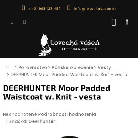
Prejsť
+421 908 138 480
info@loveckavasen.sk
na
obsah
NÁKU
KOŠÍK
Domov
Poľovníctvo
Pánske oblečenie
Vesty
DEERHUNTER Moor Padded Waistcoat w. Knit - vesta
DEERHUNTER Moor Padded
Waistcoat w. Knit - vesta
Priemerné
Neohodnotené
Podrobnosti hodnotenia
hodnotenie
Značka:
Deerhunter
produktu
je