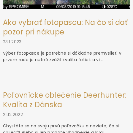
Ako vybrať fotopascu: Na čo si dať
pozor pri nákupe
23.1.2023
Výber fotopasce je potrebné si dôkladne premyslieť. V
prvom rade je nutné zvážiť kvalitu fotiek a vi...
Poľovnícke oblečenie Deerhunter:
Kvalita z Dánska
21.12.2022
Chystáte sa na svoju prvú poľovačku a neviete, čo si
obliecť? Alebo si len hľadáte vhodnejšie a kval...