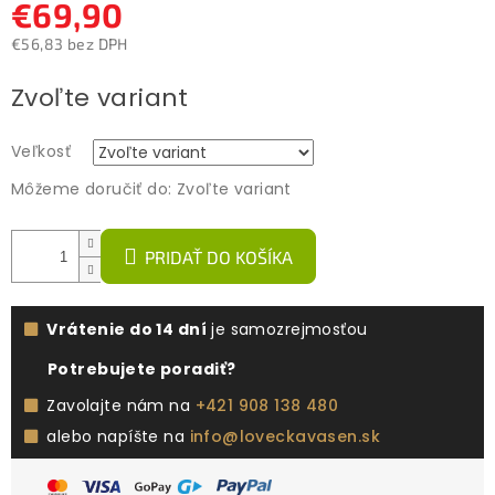
€69,90
€56,83 bez DPH
Jednotková
Zvoľte variant
cena:
Veľkosť
Môžeme doručiť do:
Zvoľte variant
PRIDAŤ DO KOŠÍKA
Vrátenie do 14 dní
je samozrejmosťou
Potrebujete poradiť?
Zavolajte nám na
+421 908 138 480
alebo napíšte na
info@loveckavasen.sk