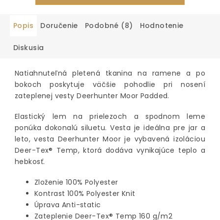
Popis
Doručenie
Podobné (8)
Hodnotenie
Diskusia
Natiahnuteľná pletená tkanina na ramene a po
bokoch poskytuje väčšie pohodlie pri nosení
zateplenej vesty Deerhunter Moor Padded.
Elastický lem na prielezoch a spodnom leme
ponúka dokonalú siluetu. Vesta je ideálna pre jar a
leto, vesta Deerhunter Moor je vybavená izoláciou
Deer-Tex® Temp, ktorá dodáva vynikajúce teplo a
hebkosť.
Zloženie 100% Polyester
Kontrast 100% Polyester Knit
Úprava Anti-static
Zateplenie Deer-Tex® Temp 160 g/m2