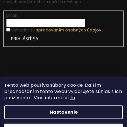
nových produktoch na našom e-shope.
Email
Súhlasím so
spracovaním osobných údajov
.
PRIHLÁSIŤ SA
Tento web používa súbory cookie. Ďalším
prechádzaním tohto webu vyjadrujete súhlas s ich
používaním. Viac informácií
tu
.
Vytvoril Shoptet
Nastavenie
Copyright 2026
Lovecká vášeň
. Všetky práva