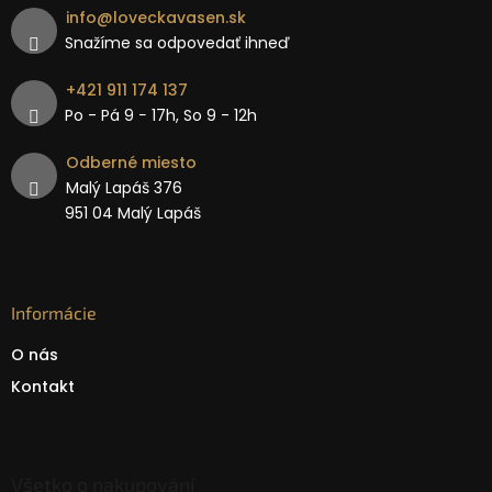
info
@
loveckavasen.sk
Snažíme sa odpovedať ihneď
+421 911 174 137
Po - Pá 9 − 17h, So 9 - 12h
Odberné miesto
Malý Lapáš 376
951 04 Malý Lapáš
Informácie
O nás
Kontakt
Všetko o nakupování