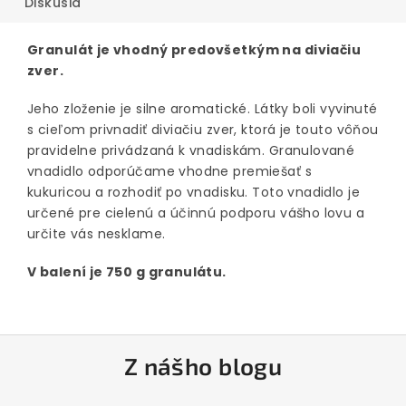
Diskusia
Granulát je vhodný predovšetkým na diviačiu
zver.
Jeho zloženie je silne aromatické. Látky boli vyvinuté
s cieľom privnadiť diviačiu zver, ktorá je touto vôňou
pravidelne privádzaná k vnadiskám. Granulované
vnadidlo odporúčame vhodne premiešať s
kukuricou a rozhodiť po vnadisku. Toto vnadidlo je
určené pre cielenú a účinnú podporu vášho lovu a
určite vás nesklame.
V balení je 750 g granulátu.
Z
Z nášho blogu
á
p