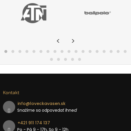
<
>
Kontakt
info
@
loveckavasen.sk
Snažíme sa odpovedať ihneď
+421 911 174 137
Po - Pá 9 − 17h, So 9 - 12h