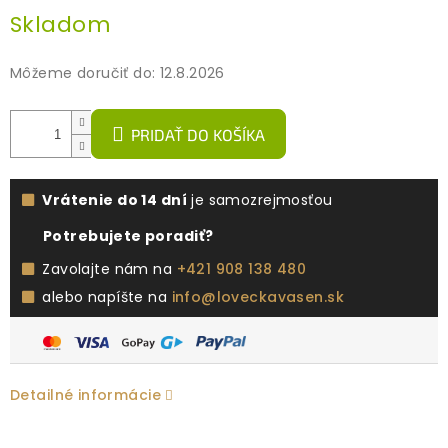
Jednotková
Skladom
cena:
Môžeme doručiť do:
12.8.2026
PRIDAŤ DO KOŠÍKA
Vrátenie do 14 dní
je samozrejmosťou
Potrebujete poradiť?
Zavolajte nám na
+421 908 138 480
alebo napíšte na
info@loveckavasen.sk
Detailné informácie