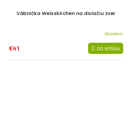
Vábnička Weisskirchen na diviačiu zver
Skladom
€41
DO KOŠÍKA