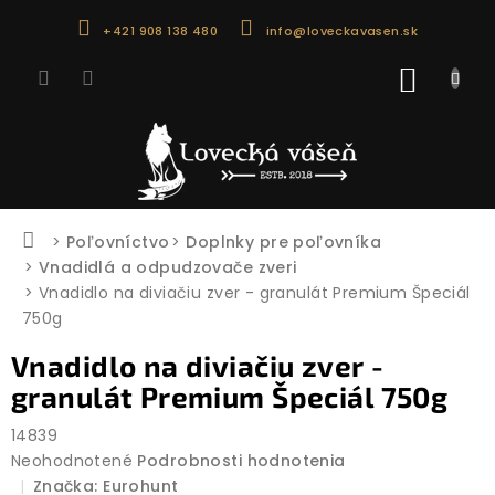
Prejsť
+421 908 138 480
info@loveckavasen.sk
na
obsah
NÁKU
KOŠÍK
Domov
Poľovníctvo
Doplnky pre poľovníka
Vnadidlá a odpudzovače zveri
Vnadidlo na diviačiu zver - granulát Premium Špeciál
750g
Vnadidlo na diviačiu zver -
granulát Premium Špeciál 750g
14839
Priemerné
Neohodnotené
Podrobnosti hodnotenia
hodnotenie
Značka:
Eurohunt