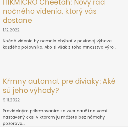
HIKMICRO Cheetah: Nový rad
nočného videnia, ktorý vás
dostane
1.12.2022
Nočné videnie by nemalo chýbať v povinnej výbave
každého poľovníka. Ako si však z toho množstva výro...
Kŕmny automat pre diviaky: Aké
sú jeho výhody?
9.11.2022
Pravidelným prikrmovaním sa zver naučí na vami
nastavený čas, v ktorom ju môžete bez námahy
pozorova...