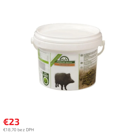
produktu
je
0,0
z
5
hviezdičiek.
€23
€18,70 bez DPH