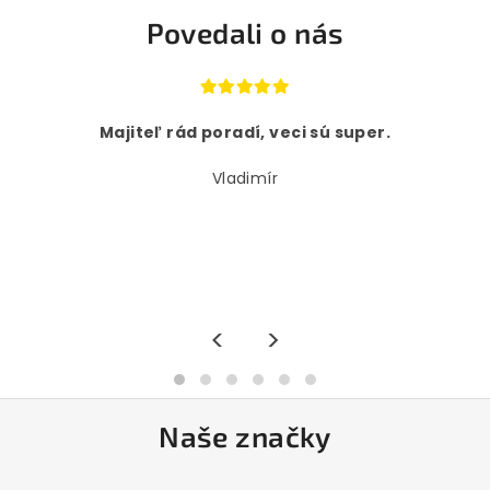
Povedali o nás
Majiteľ rád poradí, veci sú super.
Vladimír
<
>
Naše značky