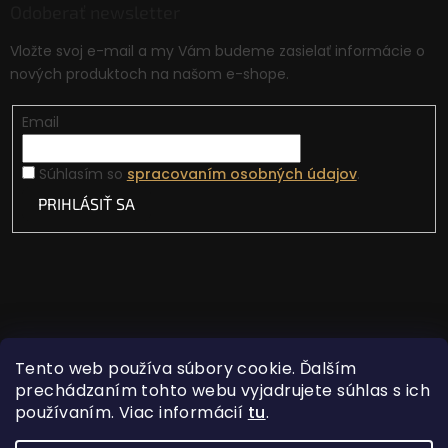
Odoberať newsletter
Vložte svoj e-mail a my Vám budeme zasielať informácie o
nových produktoch na našom e-shope.
Email
Súhlasím so
spracovaním osobných údajov
.
PRIHLÁSIŤ SA
Tento web používa súbory cookie. Ďalším
prechádzaním tohto webu vyjadrujete súhlas s ich
používaním. Viac informácií
tu
.
Vytvoril Shoptet