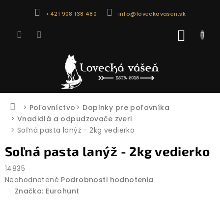
Prejsť
+421 908 138 480
info@loveckavasen.sk
na
obsah
NÁKU
KOŠÍK
Domov
Poľovníctvo
Doplnky pre poľovníka
Vnadidlá a odpudzovače zveri
Soľná pasta lanýž - 2kg vedierko
Soľná pasta lanýž - 2kg vedierko
14835
Priemerné
Neohodnotené
Podrobnosti hodnotenia
hodnotenie
Značka:
Eurohunt
produktu
je