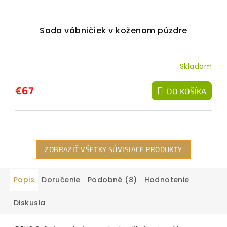
Sada vábničiek v koženom púzdre
Skladom
€67
DO KOŠÍKA
ZOBRAZIŤ VŠETKY SÚVISIACE PRODUKTY
Popis
Doručenie
Podobné (8)
Hodnotenie
Diskusia