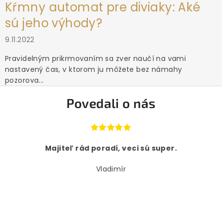
Kŕmny automat pre diviaky: Aké
sú jeho výhody?
9.11.2022
Pravidelným prikrmovaním sa zver naučí na vami
nastavený čas, v ktorom ju môžete bez námahy
pozorova...
Povedali o nás
Majiteľ rád poradí, veci sú super.
Vladimír