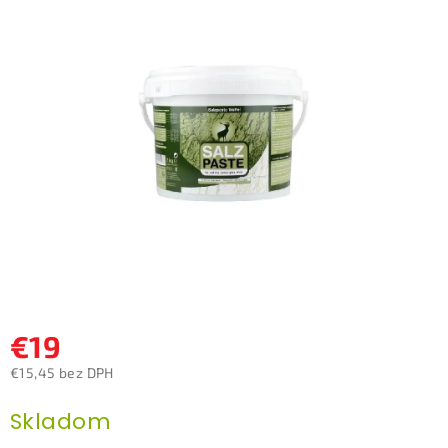
0,0
z
5
hviezdičiek.
€19
€15,45 bez DPH
Jednotková
Skladom
cena: