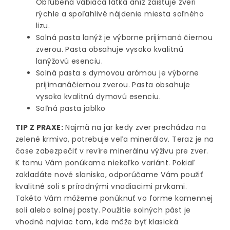
Obľúbená vábiaca látka aníz zaisťuje zveri
rýchle a spoľahlivé nájdenie miesta soľného
lizu.
Solná pasta lanýž je výborne prijímaná čiernou
zverou. Pasta obsahuje vysoko kvalitnú
lanýžovú esenciu.
Solná pasta s dymovou arómou je výborne
prijímanáčiernou zverou. Pasta obsahuje
vysoko kvalitnú dymovú esenciu.
Soľná pasta jablko
TIP Z PRAXE:
Najmä na jar kedy zver prechádza na
zelené krmivo, potrebuje veľa minerálov. Teraz je na
čase zabezpečiť v revíre minerálnu výživu pre zver.
K tomu Vám ponúkame niekoľko variánt. Pokiaľ
zakladáte nové slanisko, odporúčame Vám použiť
kvalitné soli s prírodnými vnadiacimi prvkami.
Takéto Vám môžeme ponúknuť vo forme kamennej
soli alebo solnej pasty. Použitie solných pást je
vhodné najviac tam, kde môže byť klasická