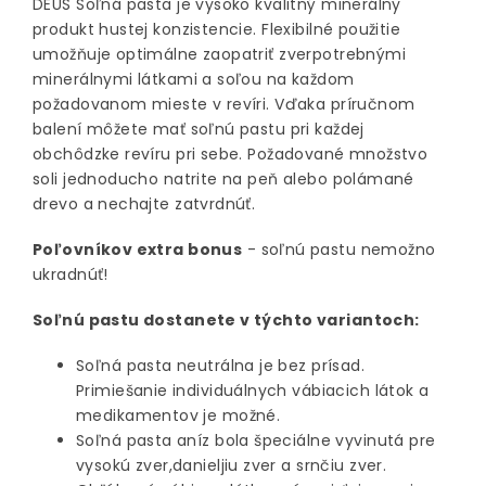
DEUS Soľná pasta je vysoko kvalitný minerálny
produkt hustej konzistencie. Flexibilné použitie
umožňuje optimálne zaopatriť zverpotrebnými
minerálnymi látkami a soľou na každom
požadovanom mieste v revíri. Vďaka príručnom
balení môžete mať soľnú pastu pri každej
obchôdzke revíru pri sebe. Požadované množstvo
soli jednoducho natrite na peň alebo polámané
drevo a nechajte zatvrdnúť.
Poľovníkov extra bonus
- soľnú pastu nemožno
ukradnúť!
Soľnú pastu dostanete v týchto variantoch:
Soľná pasta neutrálna je bez prísad.
Primiešanie individuálnych vábiacich látok a
medikamentov je možné.
Soľná pasta aníz bola špeciálne vyvinutá pre
vysokú zver,danieljiu zver a srnčiu zver.