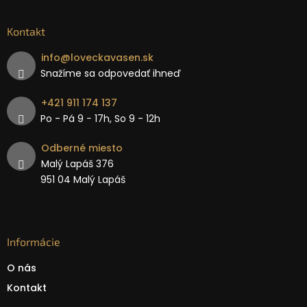
Kontakt
info
@
loveckavasen.sk
Snažíme sa odpovedať ihneď
+421 911 174 137
Po - Pá 9 − 17h, So 9 - 12h
Odberné miesto
Malý Lapáš 376
951 04 Malý Lapáš
Informácie
O nás
Kontakt