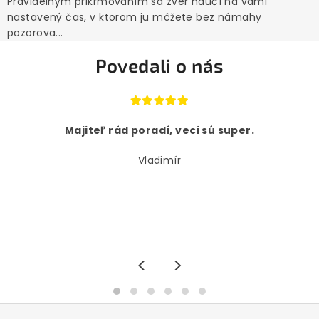
Pravidelným prikrmovaním sa zver naučí na vami
nastavený čas, v ktorom ju môžete bez námahy
pozorova...
Povedali o nás
Majiteľ rád poradí, veci sú super.
Vladimír
<
>