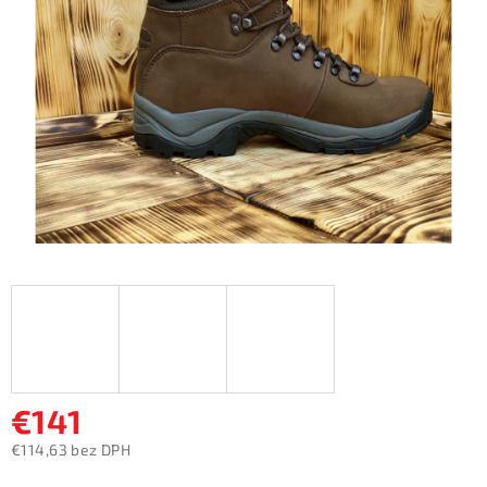
5
hviezdičiek.
€141
€114,63 bez DPH
Jednotková