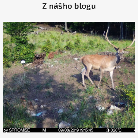
Z nášho blogu
á
p
ä
t
i
e