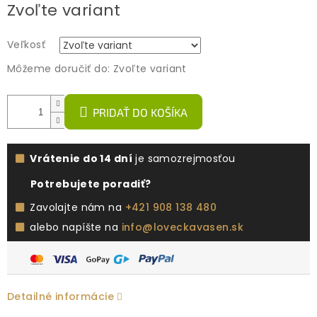
Zvoľte variant
cena:
Veľkosť
Môžeme doručiť do:
Zvoľte variant
PRIDAŤ DO KOŠÍKA
Vrátenie do 14 dní
je samozrejmosťou
Potrebujete poradiť?
Zavolajte nám na
+421 908 138 480
alebo napíšte na
info@loveckavasen.sk
Detailné informácie