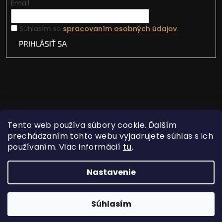
Email
Súhlasím so
spracovaním osobných údajov
.
PRIHLÁSIŤ SA
Tento web používa súbory cookie. Ďalším
prechádzaním tohto webu vyjadrujete súhlas s ich
používaním. Viac informácií
tu
.
Vytvoril Shoptet
Nastavenie
Copyright 2026
Lovecká vášeň
. Všetky práva
Súhlasím
vyhradené.