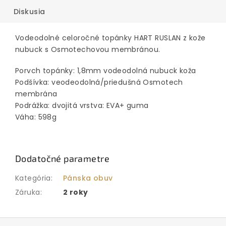
Diskusia
Vodeodolné celoročné topánky HART RUSLAN z kože
nubuck s Osmotechovou membránou.
Porvch topánky: 1,8mm vodeodolná nubuck koža
Podšívka: veodeodolná/priedušná Osmotech
membrána
Podrážka: dvojitá vrstva: EVA+ guma
Váha: 598g
Dodatočné parametre
Kategória
:
Pánska obuv
Záruka
:
2 roky
Z