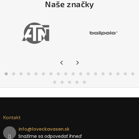
Naše značky
<
>
Kontakt
info
@
loveckavasen.sk
Snažíme sa odpovedať ihneď