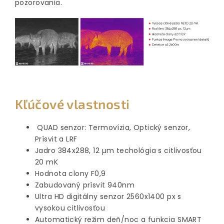
pozorovania.
Kľúčové vlastnosti
QUAD senzor: Termovízia, Optický senzor,
Prísvit a LRF
Jadro 384x288, 12 µm techológia s citlivosťou
20 mK
Hodnota clony F0,9
Zabudovaný prísvit 940nm
Ultra HD digitálny senzor 2560x1400 px s
vysokou citlivosťou
Automatický režim deň/noc a funkcia SMART