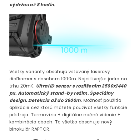
výdržou až 8 hodín.
Všetky varianty obsahujú vstavaný laserový
diaľkomer s dosahom 1000m. Najcitlivejšie jadro na
trhu 20mK.
UltraHD senzor s rozlíšením 2560x1440
px. Automatický stand-by režim. Špeciálny
design. Detekcia až do 2600m
. Možnosť použitia
aplikácie cez ktorú môžete používať všetky funkcie
prístroja. Termovízia + digitálne nočné videnie +
kombinácia oboch. To všetko obsahuje nový
binokulár RAPTOR.