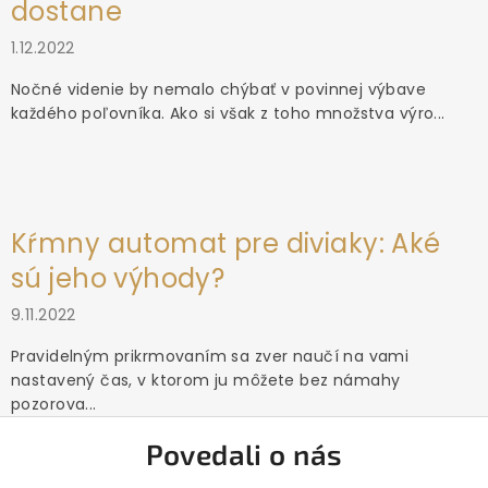
dostane
1.12.2022
Nočné videnie by nemalo chýbať v povinnej výbave
každého poľovníka. Ako si však z toho množstva výro...
Kŕmny automat pre diviaky: Aké
sú jeho výhody?
9.11.2022
Pravidelným prikrmovaním sa zver naučí na vami
nastavený čas, v ktorom ju môžete bez námahy
pozorova...
Povedali o nás