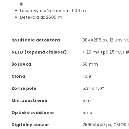
IR
Laserový diaľkomer na 1 000 m
Detekcia až 2600 m.
Rozlišenie detektora
384×288 px, 12 µm, V
NETD (tepelná citlivosť)
< 20 mK (při 25 °C, F#
Šošovka
50 mm
Clona
F0,9
Zorné pole
5,3° x 4,0°
Min. zaostrenie
5 m
Optické zväčšenie
5,7 x
Digitálny senzor
2560x1440 px, CMOS 1,