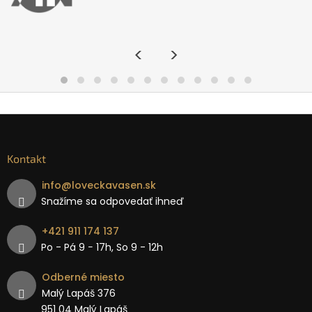
<
>
Kontakt
info
@
loveckavasen.sk
Snažíme sa odpovedať ihneď
+421 911 174 137
Po - Pá 9 − 17h, So 9 - 12h
Odberné miesto
Malý Lapáš 376
951 04 Malý Lapáš