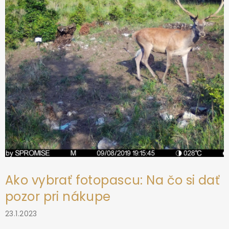
i
e
Ako vybrať fotopascu: Na čo si dať
pozor pri nákupe
23.1.2023