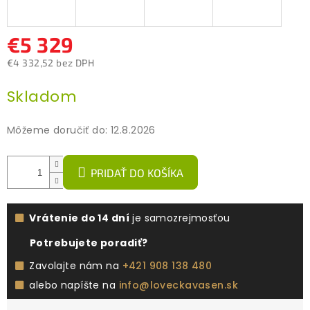
€5 329
€4 332,52 bez DPH
Jednotková
Skladom
cena:
Môžeme doručiť do:
12.8.2026
PRIDAŤ DO KOŠÍKA
Vrátenie do 14 dní
je samozrejmosťou
Potrebujete poradiť?
Zavolajte nám na
+421 908 138 480
alebo napíšte na
info@loveckavasen.sk