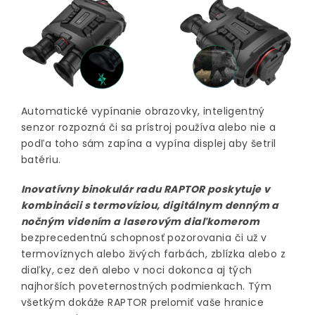
Automatické vypínanie obrazovky, inteligentný
senzor rozpozná či sa prístroj používa alebo nie a
podľa toho sám zapína a vypína displej aby šetril
batériu.
Inovatívny binokulár radu RAPTOR poskytuje v
kombinácii s termovíziou, digitálnym denným a
nočným videním a laserovým diaľkomerom
bezprecedentnú schopnosť pozorovania či už v
termovíznych alebo živých farbách, zblízka alebo z
diaľky, cez deň alebo v noci dokonca aj tých
najhorších poveternostných podmienkach. Tým
všetkým dokáže RAPTOR prelomiť vaše hranice