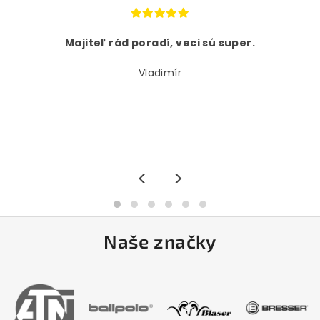
Majiteľ rád poradí, veci sú super.
Vladimír
<
>
Naše značky