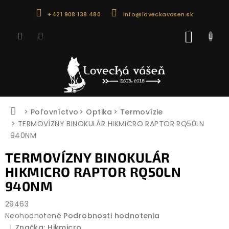
Prejsť
+421 908 138 480
info@loveckavasen.sk
na
obsah
NÁKU
KOŠÍK
Domov
Poľovníctvo
Optika
Termovízie
TERMOVÍZNY BINOKULÁR HIKMICRO RAPTOR RQ50LN
940NM
TERMOVÍZNY BINOKULÁR
HIKMICRO RAPTOR RQ50LN
940NM
29463
Priemerné
Neohodnotené
Podrobnosti hodnotenia
hodnotenie
Značka:
Hikmicro