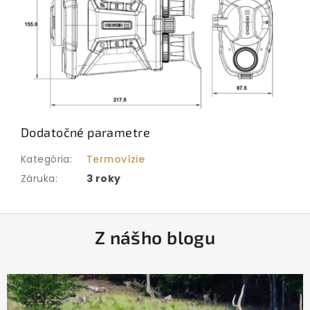
Dodatočné parametre
Kategória
:
Termovízie
Záruka
:
3 roky
Z
Z nášho blogu
á
p
ä
t