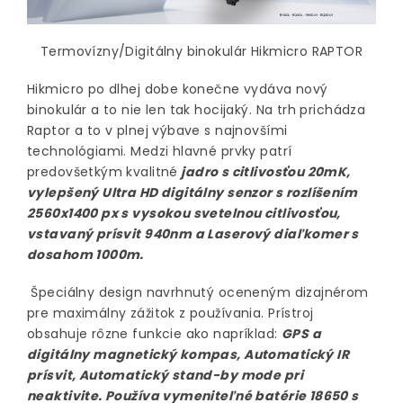
Termovízny/Digitálny binokulár Hikmicro RAPTOR
Hikmicro po dlhej dobe konečne vydáva nový
binokulár a to nie len tak hocijaký. Na trh prichádza
Raptor a to v plnej výbave s najnovšími
technológiami. Medzi hlavné prvky patrí
predovšetkým kvalitné
jadro s citlivosťou 20mK,
vylepšený Ultra HD digitálny senzor s rozlíšením
2560x1400 px s vysokou svetelnou citlivosťou,
vstavaný prísvit 940nm a Laserový diaľkomer s
dosahom 1000m.
Špeciálny design navrhnutý oceneným dizajnérom
pre maximálny zážitok z používania. Prístroj
obsahuje rôzne funkcie ako napríklad:
GPS a
digitálny magnetický kompas, Automatický IR
prísvit, Automatický stand-by mode pri
neaktivite. Používa vymeniteľné batérie 18650 s