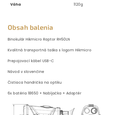
Váha
1120g
Obsah balenia
Binokulár Hikmicro Raptor RH50LN
Kvalitná transportná taška s logom Hikmicro
Prepojovací kábel USB-C
Návod v slovenčine
Čistiaca handrička na optiku
6x batéria 18650 + Nabíjačka + Adaptér