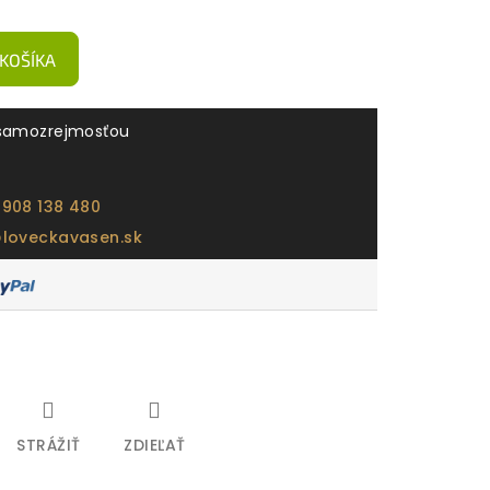
 KOŠÍKA
samozrejmosťou
 908 138 480
@loveckavasen.sk
STRÁŽIŤ
ZDIEĽAŤ