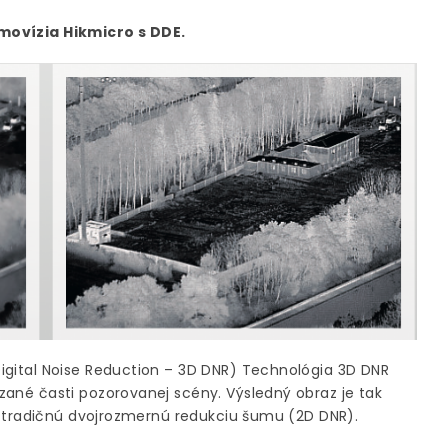
movízia Hikmicro s DDE.
igital Noise Reduction – 3D DNR) Technológia 3D DNR
zané časti pozorovanej scény. Výsledný obraz je tak
ch tradičnú dvojrozmernú redukciu šumu (2D DNR).