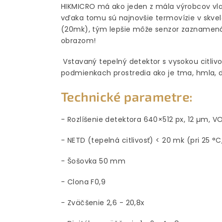
HIKMICRO má ako jeden z mála výrobcov vlas
vďaka tomu sú najnovšie termovízie v skve
(20mk), tým lepšie môže senzor zaznamenáv
obrazom!
Vstavaný tepelný detektor s vysokou citliv
podmienkach prostredia ako je tma, hmla, d
Technické parametre:
- Rozlíšenie detektora 640×512 px, 12 µm, V
- NETD (tepelná citlivosť) < 20 mk (pri 25 °C
- Šošovka 50 mm
- Clona F0,9
- Zväčšenie 2,6 - 20,8x