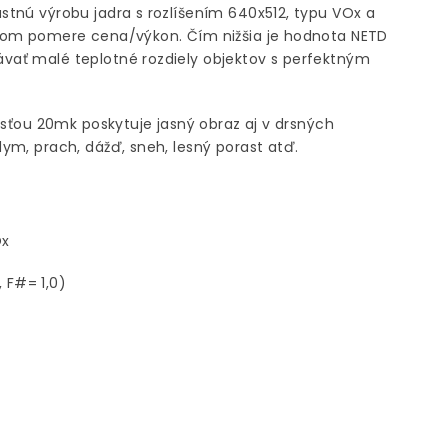
tnú výrobu jadra s rozlíšením 640x512, typu VOx a
lom pomere cena/výkon. Čím nižšia je hodnota NETD
ať malé teplotné rozdiely objektov s perfektným
osťou 20mk poskytuje jasný obraz aj v drsných
ym, prach, dážď, sneh, lesný porast atď.
Ox
, F#= 1,0)