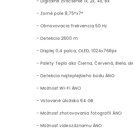
- Digitálne zväčšenie 1x, 2x, 4x, 8x
- Zorné pole 8,75°x7°
- Obnovovacia frekvencia 50 Hz
- Detekcia 2600 m
- Displej 0,4 palca, OLED, 1024x768px
- Palety Teplo ako Čierna, Červená, Biela, a
- Detekcia najteplejšieho bodu ÁNO
- Možnosť Wi-Fi ÁNO
- Vstavané úložisko 64 GB
- Možnosť zhotovovania fotografií ÁNO
- Možnosť videozáznamu ÁNO