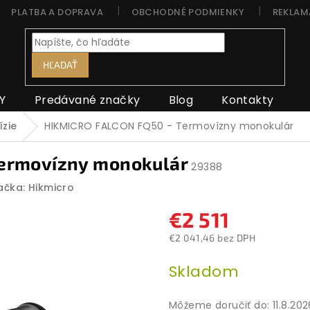
PLATBA A DOPRAVA
OBCHODNÉ PODMIENKY
REKLAM
HĽADAŤ
Y
Predávané značky
Blog
Kontakty
zie
HIKMICRO FALCON FQ50 - Termovízny monokulár
ermovízny monokulár
29388
ačka:
Hikmicro
€2 511
€2 041,46 bez DPH
Jednotková
Skladom
cena:
Môžeme doručiť do:
11.8.20