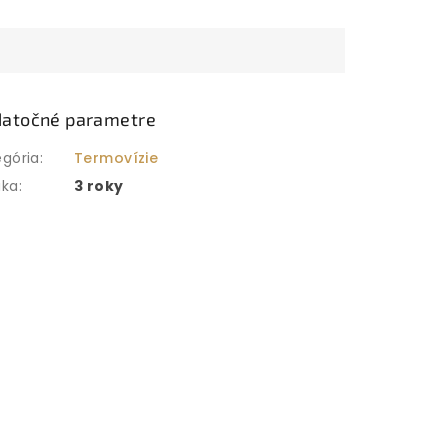
atočné parametre
egória
:
Termovízie
uka
:
3 roky