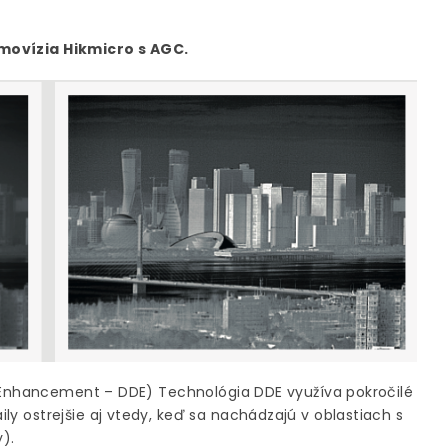
movízia Hikmicro s AGC.
l Enhancement – ​​DDE) Technológia DDE využíva pokročilé
ly ostrejšie aj vtedy, keď sa nachádzajú v oblastiach s
).