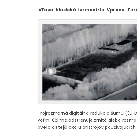
Vľavo: klasická termovízia. Vpravo: Ter
Trojrozmerná digitálna redukcia šumu (3D D
veľmi účinne odstraňuje zrnité alebo rozma
oveľa čistejší ako u prístrojov používajúci