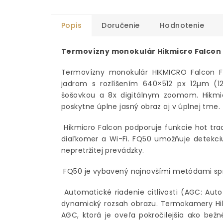
Popis
Doručenie
Hodnotenie
Termovízny monokulár Hikmicro Falcon
Termovízny monokulár HIKMICRO Falcon 
jadrom s rozlíšením 640×512 px 12µm (1
šošovkou a 8x digitálnym zoomom. Hikmi
poskytne úplne jasný obraz aj v úplnej tme.
Hikmicro Falcon podporuje funkcie hot tra
diaľkomer a Wi-Fi. FQ50 umožňuje detekci
nepretržitej prevádzky.
FQ50 je vybavený najnovšími metódami sp
Automatické riadenie citlivosti (AGC: Aut
dynamický rozsah obrazu. Termokamery Hikv
AGC, ktorá je oveľa pokročilejšia ako be