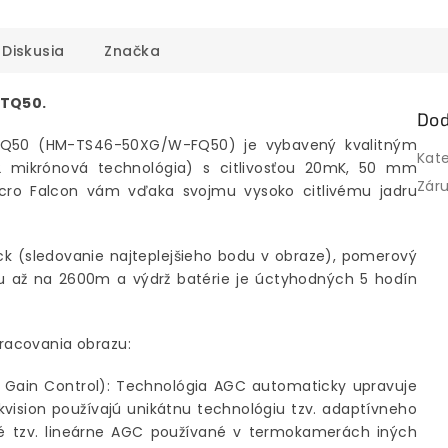
Diskusia
Značka
 TQ50.
Dod
FQ50 (HM-TS46-50XG/W-FQ50) je vybavený kvalitným
Kat
2 mikrónová technológia) s citlivosťou 20mK, 50 mm
Zár
cro Falcon vám vďaka svojmu vysoko citlivému jadru
ck (sledovanie najteplejšieho bodu v obraze), pomerový
u až na 2600m a výdrž batérie je úctyhodných 5 hodín
racovania obrazu:
o Gain Control): Technológia AGC automaticky upravuje
ision používajú unikátnu technológiu tzv. adaptívneho
žné tzv. lineárne AGC používané v termokamerách iných