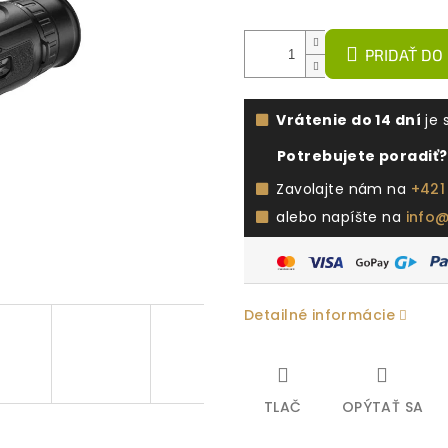
PRIDAŤ DO
Vrátenie do 14 dní
je 
Potrebujete poradiť?
Zavolajte nám na
+421
alebo napíšte na
info
Detailné informácie
TLAČ
OPÝTAŤ SA