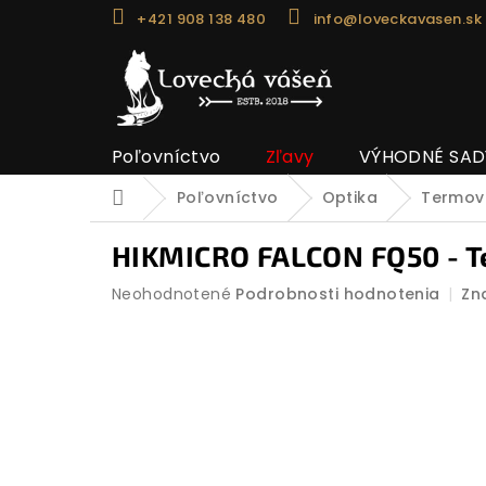
Prejsť
+421 908 138 480
info@loveckavasen.sk
na
obsah
Poľovníctvo
Zľavy
VÝHODNÉ SAD
Poľovníctvo
Optika
Termoví
Domov
HIKMICRO FALCON FQ50 - T
Priemerné
Neohodnotené
Podrobnosti hodnotenia
Zn
hodnotenie
produktu
je
0,0
z
5
hviezdičiek.