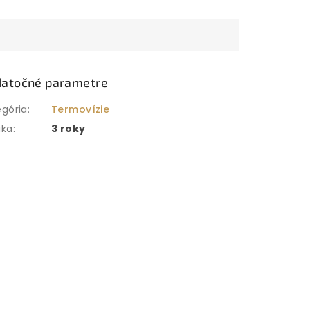
atočné parametre
egória
:
Termovízie
uka
:
3 roky