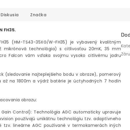
Diskusia
Značka
N FH35.
Dod
FH35 (HM-TS43-35XG/W-FH35) je vybavený kvalitným
Kat
2 mikrónová technológia) s citlivosťou 20mK, 35 mm
Zár
cro Falcon vám vďaka svojmu vysoko citlivému jadru
ck (sledovanie najteplejšieho bodu v obraze), pomerový
u až na 1800m a výdrž batérie je úctyhodných 7 hodín
acovania obrazu:
o Gain Control): Technológia AGC automaticky upravuje
ision používajú unikátnu technológiu tzv. adaptívneho
žné tzv. lineárne AGC používané v termokamerách iných