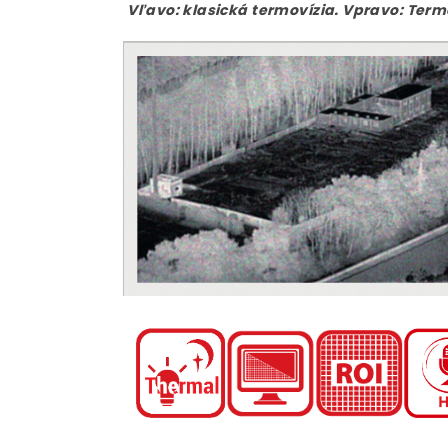
Vľavo: klasická termovízia. Vpravo: Term