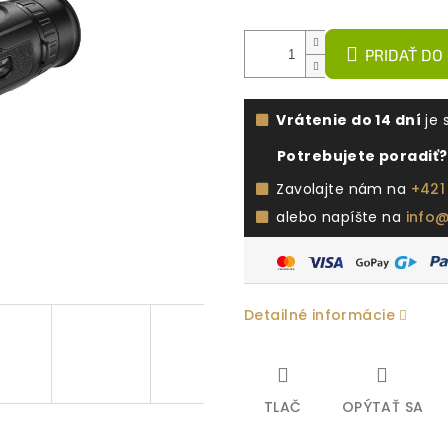
PRIDAŤ DO
Vrátenie do 14 dní
je 
Potrebujete poradiť?
Zavolajte nám na
+421
alebo napíšte na
info
Detailné informácie
TLAČ
OPÝTAŤ SA