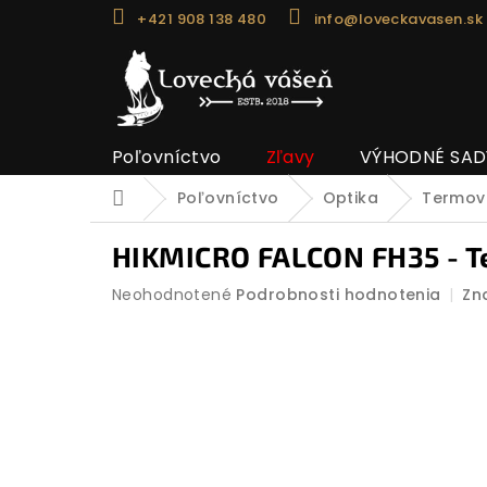
Prejsť
+421 908 138 480
info@loveckavasen.sk
na
obsah
Poľovníctvo
Zľavy
VÝHODNÉ SAD
Poľovníctvo
Optika
Termoví
Domov
HIKMICRO FALCON FH35 - T
Priemerné
Neohodnotené
Podrobnosti hodnotenia
Zn
hodnotenie
produktu
je
0,0
z
5
hviezdičiek.