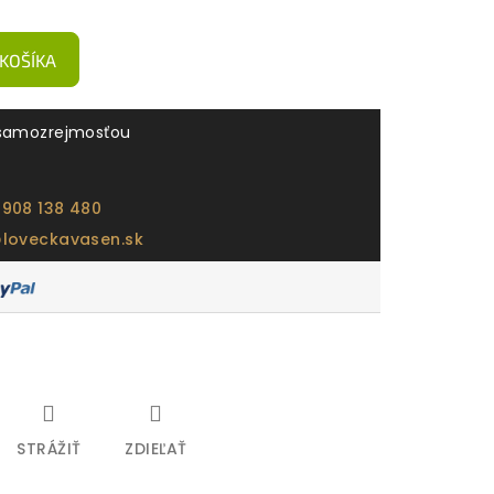
 KOŠÍKA
samozrejmosťou
 908 138 480
@loveckavasen.sk
STRÁŽIŤ
ZDIEĽAŤ