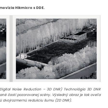
movízia Hikmicro s DDE.
 Digital Noise Reduction – 3D DNR) Technológia 3D DNR
ané časti pozorovanej scény. Výsledný obraz je tak oveľa
ičnú dvojrozmernú redukciu šumu (2D DNR).