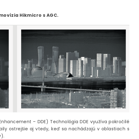
movízia Hikmicro s AGC.
il Enhancement – ​​DDE) Technológia DDE využíva pokročilé
ily ostrejšie aj vtedy, keď sa nachádzajú v oblastiach s
).