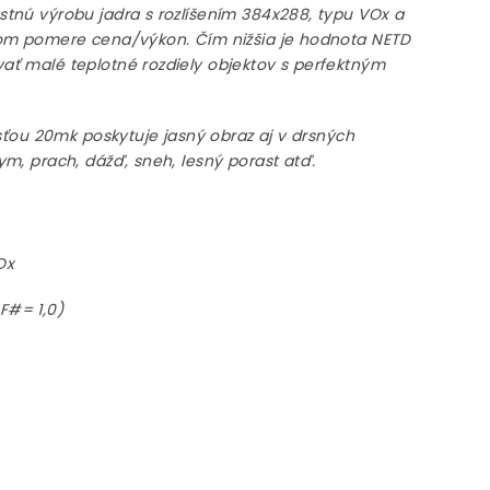
tnú výrobu jadra s rozlíšením 384x288, typu VOx a
lom pomere cena/výkon. Čím nižšia je hodnota NETD
ť malé teplotné rozdiely objektov s perfektným
sťou 20mk poskytuje jasný obraz aj v drsných
m, prach, dážď, sneh, lesný porast atď.
Ox
 F#= 1,0)