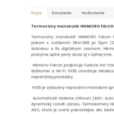
Popis
Doručenie
Hodnotenie
Termovízny monokulár HIKMICRO FALCO
Termovízny monokulár HIKMICRO Falcon 
jadrom s rozlíšením 384×288 px 12µm (1
šošovkou a 8x digitálnym zoomom. Hikmi
poskytne úplne jasný obraz aj v úplnej tme.
Hikmicro Falcon podporuje funkcie hot tra
diaľkomer a Wi-Fi. FH35 umožňuje detekci
nepretržitej prevádzky.
FH35 je vybavený najnovšími metódami spr
Automatické riadenie citlivosti (AGC: Aut
dynamický rozsah obrazu. Termokamery Hikv
AGC, ktorá je oveľa pokročilejšia ako be