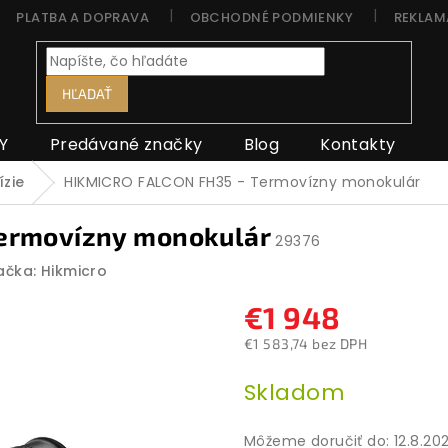
PLATBA A DOPRAVA
OBCHODNÉ PODMIENKY
REKLAM
HĽADAŤ
Y
Predávané značky
Blog
Kontakty
zie
HIKMICRO FALCON FH35 - Termovízny monokulár
ermovízny monokulár
29376
ačka:
Hikmicro
€1 948
€1 583,74 bez DPH
Jednotková
Skladom
cena:
Môžeme doručiť do:
12.8.20