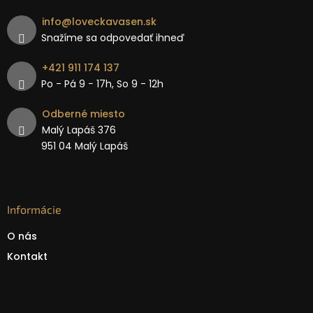
info
@
loveckavasen.sk
Snažíme sa odpovedať ihneď
+421 911 174 137
Po - Pá 9 − 17h, So 9 - 12h
Odberné miesto
Malý Lapáš 376
951 04 Malý Lapáš
Informácie
O nás
Kontakt