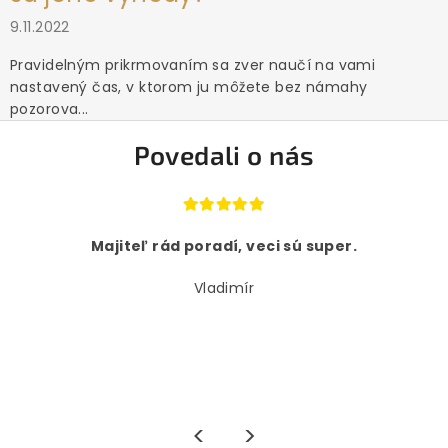
9.11.2022
Pravidelným prikrmovaním sa zver naučí na vami
nastavený čas, v ktorom ju môžete bez námahy
pozorova...
Povedali o nás
Majiteľ rád poradí, veci sú super.
Vladimír
<
>