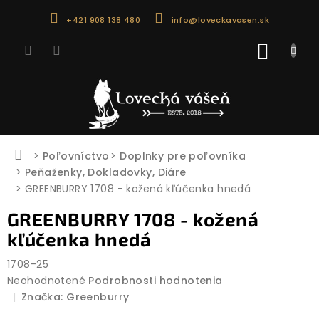
Prejsť
+421 908 138 480
info@loveckavasen.sk
na
obsah
NÁKU
KOŠÍK
Domov
Poľovníctvo
Doplnky pre poľovníka
Peňaženky, Dokladovky, Diáre
GREENBURRY 1708 - kožená kľúčenka hnedá
GREENBURRY 1708 - kožená
kľúčenka hnedá
1708-25
Priemerné
Neohodnotené
Podrobnosti hodnotenia
hodnotenie
Značka:
Greenburry
produktu