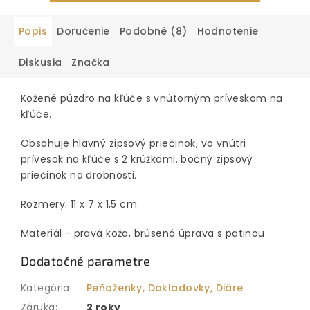
Popis
Doručenie
Podobné (8)
Hodnotenie
Diskusia
Značka
Kožené púzdro na kľúče s vnútorným príveskom na
kľúče.
Obsahuje hlavný zipsový priečinok, vo vnútri
prívesok na kľúče s 2 krúžkami. bočný zipsový
priečinok na drobnosti.
Rozmery: 11 x 7 x 1,5 cm
Materiál - pravá koža, brúsená úprava s patinou
Dodatočné parametre
Kategória
:
Peňaženky, Dokladovky, Diáre
Záruka
:
2 roky