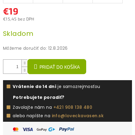
€19
€15,45 bez DPH
Jednotková
Skladom
cena:
Môžeme doručiť do:
12.8.2026
PRIDAŤ DO KOŠÍKA
Vrátenie do 14 dní
je samozrejmosťou
Potrebujete poradiť?
Zavolajte nám na
+421 908 138 480
alebo napíšte na
info@loveckavasen.sk