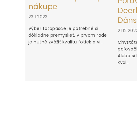
Poľo
nákupe
Deerh
23.1.2023
Dáns
Výber fotopasce je potrebné si
21.12.202
dôkladne premyslieť. V prvom rade
je nutné zvážiť kvalitu fotiek a vi...
Chystáte
poľovačk
Alebo si
kval...
u za iné