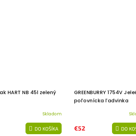
ak HART NB 45l zelený
GREENBURRY 1754V Jele
poľovnícka ľadvinka
Skladom
Sk
€52
DO KOŠÍKA
DO KO