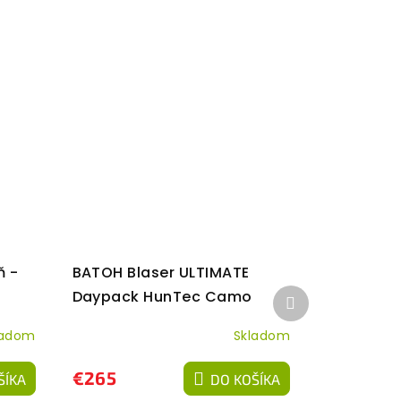
ň -
BATOH Blaser ULTIMATE
Ďalší
Daypack HunTec Camo
produkt
ladom
Skladom
€265
ŠÍKA
DO KOŠÍKA