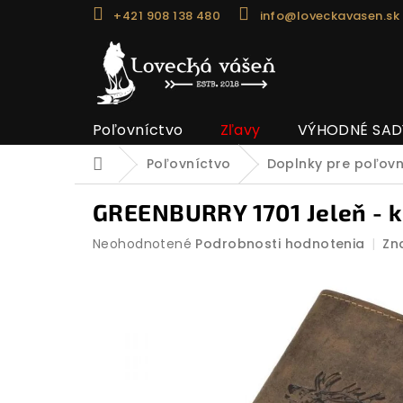
Prejsť
+421 908 138 480
info@loveckavasen.sk
na
obsah
Poľovníctvo
Zľavy
VÝHODNÉ SAD
Poľovníctvo
Doplnky pre poľov
Domov
GREENBURRY 1701 Jeleň - 
Priemerné
Neohodnotené
Podrobnosti hodnotenia
Zn
hodnotenie
produktu
je
0,0
z
5
hviezdičiek.