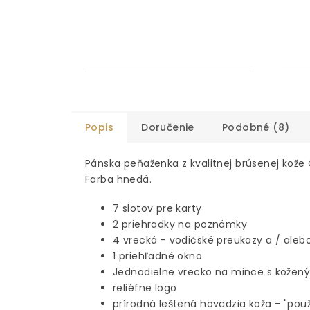
Popis
Doručenie
Podobné (8)
Pánska peňaženka z kvalitnej brúsenej kože
Farba hnedá.
7 slotov pre karty
2 priehradky na poznámky
4 vrecká - vodičské preukazy a / aleb
1 priehľadné okno
Jednodielne vrecko na mince s kože
reliéfne logo
prírodná leštená hovädzia koža - "použ