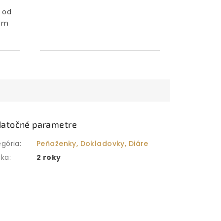
 od
ným
atočné parametre
egória
:
Peňaženky, Dokladovky, Diáre
uka
:
2 roky