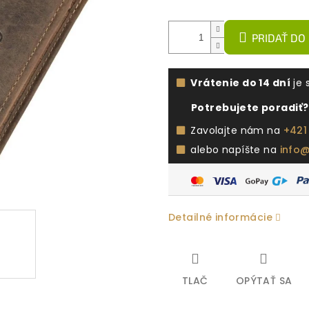
PRIDAŤ DO
Vrátenie do 14 dní
je 
Potrebujete poradiť?
Zavolajte nám na
+421
alebo napíšte na
info
Detailné informácie
TLAČ
OPÝTAŤ SA