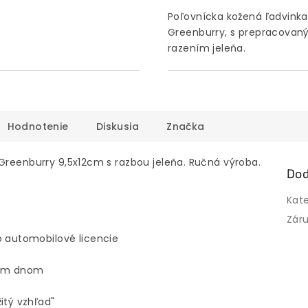
Poľovnícka kožená ľadvinka
Greenburry, s prepracova
razením jeleňa.
Hodnotenie
Diskusia
Značka
 Greenburry 9,5x12cm s razbou jeleňa. Ručná výroba.
Dod
Kat
Zár
o automobilové licencie
ným dnom
itý vzhľad"