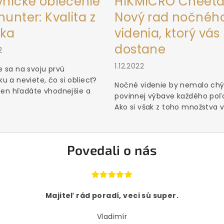
vnícke oblečenie
HIKMICRO Cheeta
unter: Kvalita z
Nový rad nočnéh
ka
videnia, ktorý vás
dostane
2
1.12.2022
 sa na svoju prvú
u a neviete, čo si obliecť?
Nočné videnie by nemalo chý
 len hľadáte vhodnejšie a
povinnej výbave každého poľ
Ako si však z toho množstva vý
Povedali o nás
Majiteľ rád poradí, veci sú super.
Vladimír