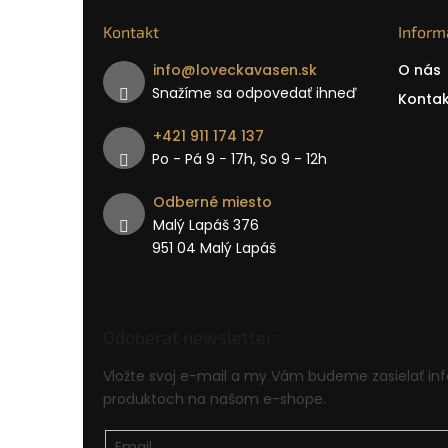
Kontakt
Inform
info
@
loveckavasen.sk
O nás
Snažíme sa odpovedať ihneď
Kontak
+421 911 174 137
Po - Pá 9 − 17h, So 9 - 12h
Odberné miesto
Malý Lapáš 376
951 04 Malý Lapáš
Odoberať newsletter
Vložte svoj e-mail a my Vám budeme zasielať in
produktoch na našom e-shope.
Email