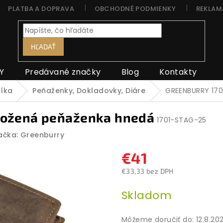
PLATBA A DOPRAVA
OBCHODNÉ PODMIENKY
REKLAM
HĽADAŤ
Y
Predávané značky
Blog
Kontakty
níka
Peňaženky, Dokladovky, Diáre
GREENBURRY 170
kožená peňaženka hnedá
1701-STAG-25
ačka:
Greenburry
€41
€33,33 bez DPH
Jednotková
Skladom
cena:
Môžeme doručiť do:
12.8.20