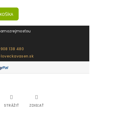
 KOŠÍKA
samozrejmosťou
 908 138 480
@loveckavasen.sk
STRÁŽIŤ
ZDIEĽAŤ