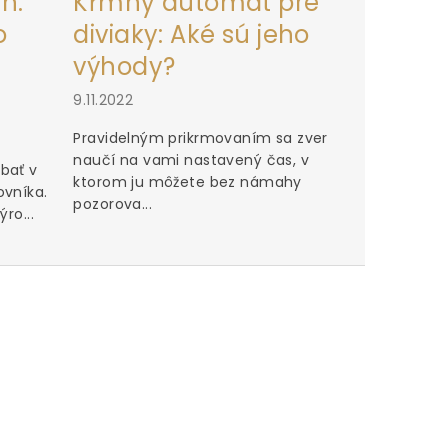
h:
Kŕmny automat pre
o
diviaky: Aké sú jeho
výhody?
9.11.2022
Pravidelným prikrmovaním sa zver
naučí na vami nastavený čas, v
bať v
ktorom ju môžete bez námahy
ovníka.
pozorova...
ro...
Perfektn