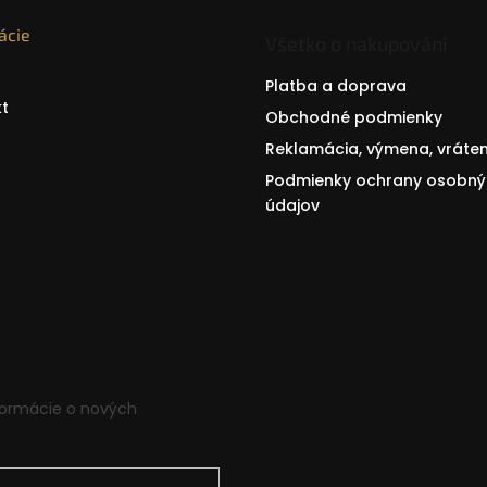
ácie
Všetko o nakupování
Platba a doprava
t
Obchodné podmienky
Reklamácia, výmena, vráten
Podmienky ochrany osobný
údajov
formácie o nových