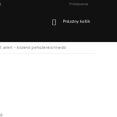
Prihlásenie
ÁCIA, VÝMENA, VRÁTENIE
PODMIENKY OCHRANY OSOBNÝCH
NÁKUPNÝ
Prázdny košík
KOŠÍK
1 Jeleň - kožená peňaženka hnedá
26