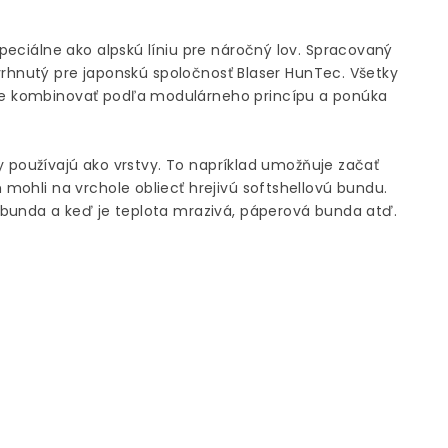
eciálne ako alpskú líniu pre náročný lov. Spracovaný
avrhnutý pre japonskú spoločnosť Blaser HunTec. Všetky
e kombinovať podľa modulárneho princípu a ponúka
ky používajú ako vrstvy. To napríklad umožňuje začať
mohli na vrchole obliecť hrejivú softshellovú bundu.
 bunda a keď je teplota mrazivá, páperová bunda atď.