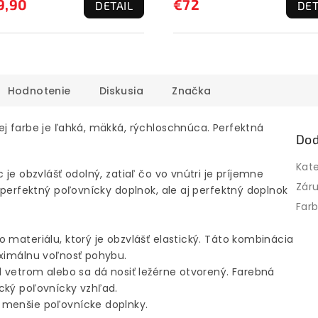
9,90
€72
DETAIL
DET
Hodnotenie
Diskusia
Značka
ej farbe je ľahká, mäkká, rýchloschnúca. Perfektná
Dod
Kat
 je obzvlášť odolný, zatiaľ čo vo vnútri je príjemne
Zár
 perfektný poľovnícky doplnok, ale aj perfektný doplnok
Far
 materiálu, ktorý je obzvlášť elastický. Táto kombinácia
aximálnu voľnosť pohybu.
d vetrom alebo sa dá nosiť ležérne otvorený. Farebná
cký poľovnícky vzhľad.
 menšie poľovnícke doplnky.