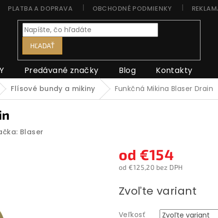
PLATBA A DOPRAVA
OBCHODNÉ PODMIENKY
REKLAM
HĽADAŤ
Y
Predávané značky
Blog
Kontakty
Flísové bundy a mikiny
Funkčná Mikina Blaser Drain
in
ačka:
Blaser
od
€154
od
€125,20
bez DPH
Jednotková
Zvoľte variant
cena:
Veľkosť