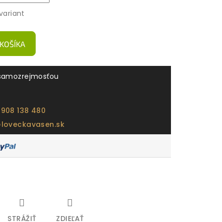
variant
 KOŠÍKA
samozrejmosťou
 908 138 480
@loveckavasen.sk
STRÁŽIŤ
ZDIEĽAŤ