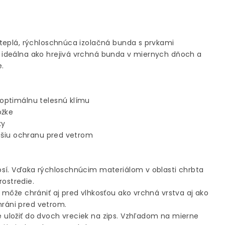
teplá, rýchloschnúca izolačná bunda s prvkami
ideálna ako hrejivá vrchná bunda v miernych dňoch a
.
optimálnu telesnú klímu
ožke
ky
epšiu ochranu pred vetrom
osí. Vďaka rýchloschnúcim materiálom v oblasti chrbta
rostredie.
môže chrániť aj pred vlhkosťou ako vrchná vrstva aj ako
chráni pred vetrom.
uložiť do dvoch vreciek na zips. Vzhľadom na mierne