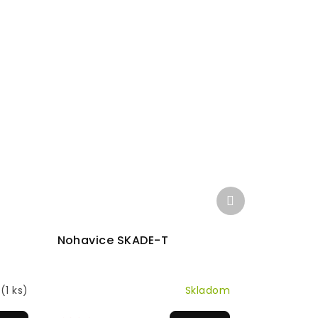
Ďalší
produkt
Nohavice SKADE-T
m
(1 ks)
Skladom