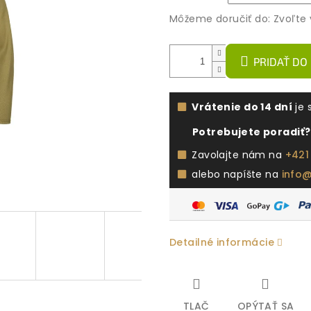
Môžeme doručiť do:
Zvoľte 
PRIDAŤ DO
Vrátenie do 14 dní
je 
Potrebujete poradiť?
Zavolajte nám na
+421
alebo napíšte na
info
Detailné informácie
TLAČ
OPÝTAŤ SA