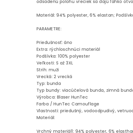
odsadenú polohu vreciek sa dajú ľahko otvo
Materiál: 94% polyester, 6% elastan; Podšívk
PARAMETRE:
Priedušnosť: áno
Extra: rýchloschnúci materiál
Podšívka: 100% polyester
Veľkosti: S až 3XL
Strih: muži
Vrecká: 2 vrecká
Typ: bunda
Typ bundy: viacúčelová bunda, zimná bund
Výrobca: Blaser HunTec
Farba / HunTec Camouflage
Vlastnosti: priedušný, vodoodpudivý, vetru
Materiál:
Vrchný materiál1: 94% polyester, 6% elastha