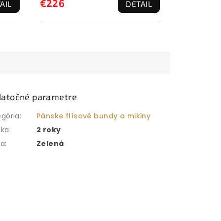
€226
AIL
DETAIL
atočné parametre
egória
:
Pánske flísové bundy a mikiny
uka
:
2 roky
ba
:
Zelená