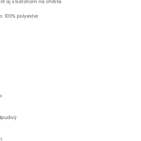
riť aj s batohom na chrbte.
a: 100% polyester
a
odpudivý
n