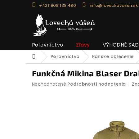
Prejsť
+421 908 138 480
info@loveckavasen.sk
na
obsah
Poľovníctvo
Zľavy
VÝHODNÉ SAD
Poľovníctvo
Pánske oblečenie
Domov
Funkčná Mikina Blaser Dra
Priemerné
Neohodnotené
Podrobnosti hodnotenia
Zn
hodnotenie
produktu
je
0,0
z
5
hviezdičiek.