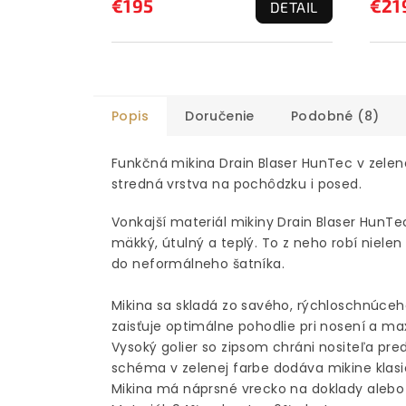
€195
€21
DETAIL
Popis
Doručenie
Podobné (8)
Funkčná mikina Drain Blaser HunTec v zelen
stredná vrstva na pochôdzku i posed.
Vonkajší materiál mikiny Drain Blaser HunTec
mäkký, útulný a teplý. To z neho robí nielen
do neformálneho šatníka.
Mikina sa skladá zo savého, rýchloschnúceho
zaisťuje optimálne pohodlie pri nosení a m
Vysoký golier so zipsom chráni nositeľa pre
schéma v zelenej farbe dodáva mikine klasi
Mikina má náprsné vrecko na doklady alebo