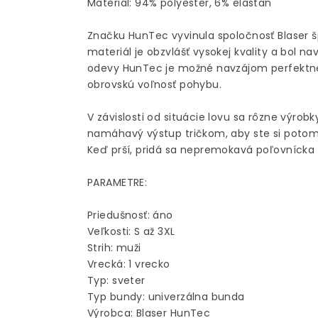
Materiál: 94% polyester, 6% elastan
Značku HunTec vyvinula spoločnosť Blaser šp
materiál je obzvlášť vysokej kvality a bol n
odevy HunTec je možné navzájom perfektn
obrovskú voľnosť pohybu.
V závislosti od situácie lovu sa rôzne výrob
namáhavý výstup tričkom, aby ste si potom 
Keď prší, pridá sa nepremokavá poľovnícka
PARAMETRE:
Priedušnosť: áno
Veľkosti: S až 3XL
Strih: muži
Vrecká: 1 vrecko
Typ: sveter
Typ bundy: univerzálna bunda
Výrobca: Blaser HunTec