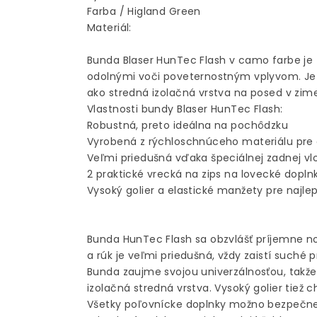
Farba / Higland Green
Materiál:
Bunda Blaser HunTec Flash v camo farbe je 
odolnými voči poveternostným vplyvom. Je 
ako stredná izolačná vrstva na posed v zime
Vlastnosti bundy Blaser HunTec Flash:
Robustná, preto ideálna na pochôdzku
Vyrobená z rýchloschnúceho materiálu pre 
Veľmi priedušná vďaka špeciálnej zadnej vl
2 praktické vrecká na zips na lovecké dopln
Vysoký golier a elastické manžety pre najl
Bunda HunTec Flash sa obzvlášť príjemne n
a rúk je veľmi priedušná, vždy zaistí suché p
Bunda zaujme svojou univerzálnosťou, takže 
izolačná stredná vrstva. Vysoký golier tiež 
Všetky poľovnícke doplnky možno bezpečne 