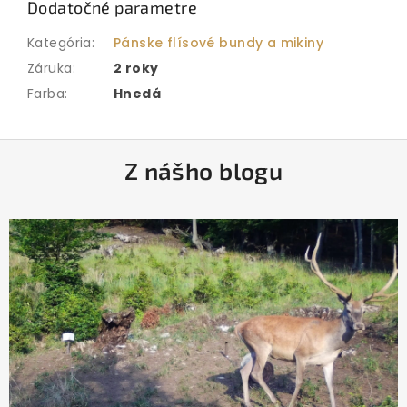
Dodatočné parametre
Kategória
:
Pánske flísové bundy a mikiny
Záruka
:
2 roky
Farba
:
Hnedá
Z
Z nášho blogu
á
p
ä
t
i
e