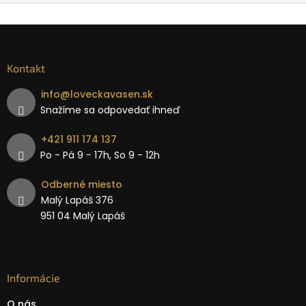
Kontakt
info
@
loveckavasen.sk
Snažíme sa odpovedať ihneď
+421 911 174 137
Po - Pá 9 − 17h, So 9 - 12h
Odberné miesto
Malý Lapáš 376
951 04 Malý Lapáš
Informácie
O nás