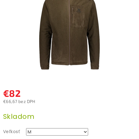
5
hviezdičiek.
€82
€66,67 bez DPH
Jednotková
Skladom
cena:
Veľkosť