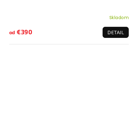
Skladom
€390
od
DETAIL