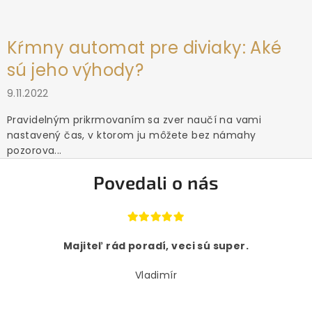
Kŕmny automat pre diviaky: Aké
sú jeho výhody?
9.11.2022
Pravidelným prikrmovaním sa zver naučí na vami
nastavený čas, v ktorom ju môžete bez námahy
pozorova...
Povedali o nás
Majiteľ rád poradí, veci sú super.
Vladimír