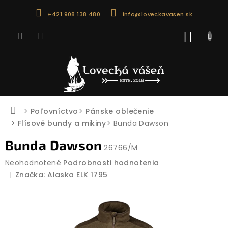
Prejsť
+421 908 138 480
info@loveckavasen.sk
na
obsah
NÁKU
KOŠÍK
Domov
Poľovníctvo
Pánske oblečenie
Flísové bundy a mikiny
Bunda Dawson
Bunda Dawson
26766/M
Priemerné
Neohodnotené
Podrobnosti hodnotenia
hodnotenie
Značka:
Alaska ELK 1795
produktu
je
0,0
z