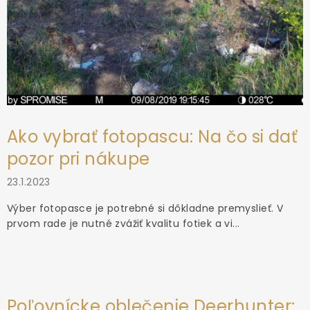
Ako vybrať fotopascu: Na čo si dať
pozor pri nákupe
23.1.2023
Výber fotopasce je potrebné si dôkladne premyslieť. V
prvom rade je nutné zvážiť kvalitu fotiek a vi...
Poľovnícke oblečenie Deerhunter: