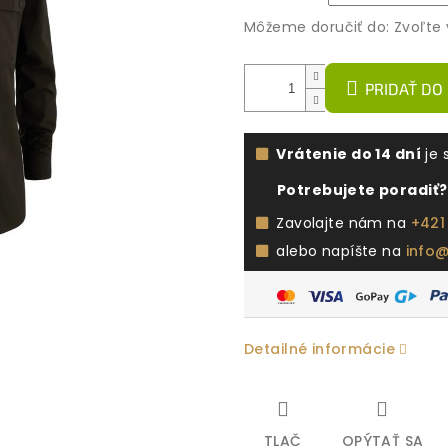
Môžeme doručiť do:
Zvoľte 
PRIDAŤ DO
Vrátenie do 14 dní
je 
Potrebujete poradiť?
Zavolajte nám na
+421
alebo napíšte na
info
Detailné informácie
TLAČ
OPÝTAŤ SA