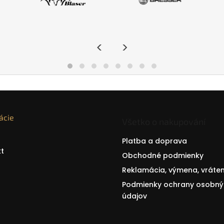
<
>
ácie
Všetko o nakupování
Platba a doprava
t
Obchodné podmienky
Reklamácia, výmena, vráten
Podmienky ochrany osobný
údajov