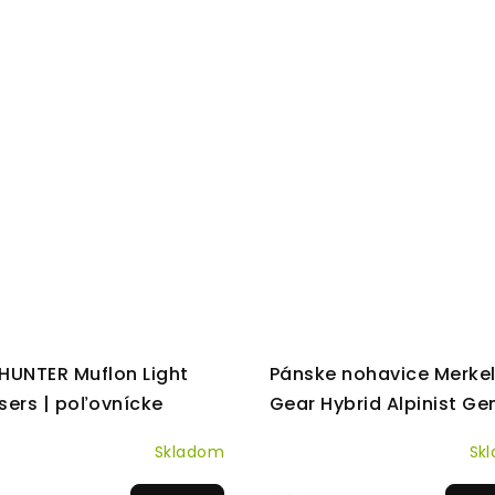
HUNTER Muflon Light
Pánske nohavice Merke
sers | poľovnícke
Gear Hybrid Alpinist Gen.
vice
50
Skladom
Sk