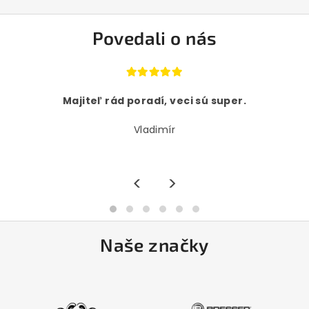
Povedali o nás
Majiteľ rád poradí, veci sú super.
Vladimír
<
>
Naše značky