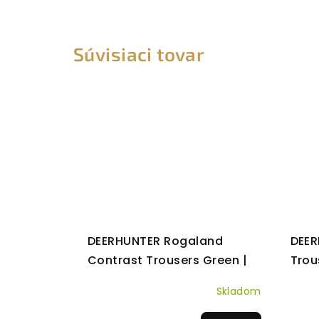
Súvisiaci tovar
DEERHUNTER Rogaland
DEER
Contrast Trousers Green |
Trou
strečové nohavice
noha
Skladom