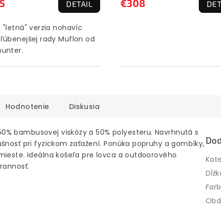
5
€308
DETAIL
DET
 "letná" verzia nohavíc
ľúbenejšej rady Muflon od
unter.
Hodnotenie
Diskusia
0% bambusovej viskózy a 50% polyesteru. Navrhnutá s
Dod
ušnosť pri fyzickom zaťažení. Ponúka popruhy a gombíky,
mieste. Ideálna košeľa pre lovca a outdoorového
Kat
rannosť.
Dĺžk
Far
Obd