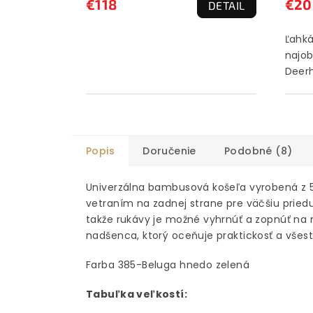
€118
€20
DETAIL
Ľahká
najob
Deerh
Popis
Doručenie
Podobné (8)
Univerzálna bambusová košeľa vyrobená z 5
vetraním na zadnej strane pre väčšiu pried
takže rukávy je možné vyhrnúť a zopnúť na 
nadšenca, ktorý oceňuje praktickosť a všest
Farba 385-Beluga hnedo zelená
Tabuľka veľkostí: