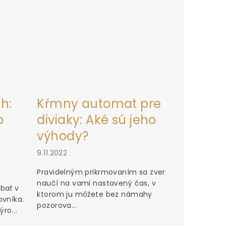
h:
Kŕmny automat pre
o
diviaky: Aké sú jeho
výhody?
9.11.2022
Pravidelným prikrmovaním sa zver
naučí na vami nastavený čas, v
bať v
ktorom ju môžete bez námahy
ovníka.
pozorova...
ro...