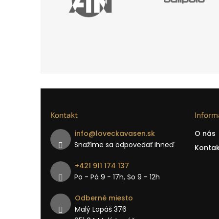
Kontakt
Inform
info
@
loveckavasen.sk
O nás
Snažíme sa odpovedať ihneď
Kontak
+421 911 174 137
Po - Pá 9 − 17h, So 9 - 12h
Odberné miesto
Malý Lapáš 376