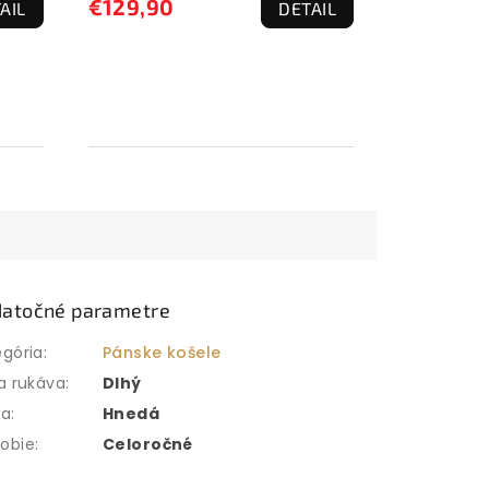
€129,90
AIL
DETAIL
atočné parametre
egória
:
Pánske košele
a rukáva
:
Dlhý
ba
:
Hnedá
obie
:
Celoročné