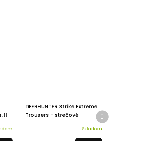
l
DEERHUNTER Strike Extreme
Ďalší
 II
Trousers - strečové
produkt
nohavice
ladom
Skladom