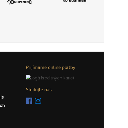
Prijímame online platby
Sledujte nás
ie
ch