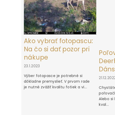
Ako vybrať fotopascu:
Na čo si dať pozor pri
Poľo
nákupe
Deerh
23.1.2023
Dáns
Výber fotopasce je potrebné si
21.12.202
dôkladne premyslieť. V prvom rade
je nutné zvážiť kvalitu fotiek a vi...
Chystáte
poľovačk
Alebo si
kval...