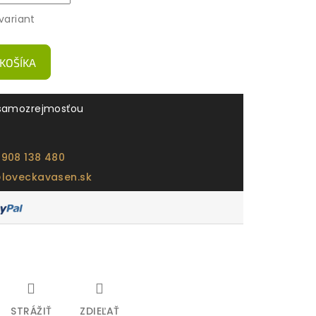
variant
 KOŠÍKA
samozrejmosťou
 908 138 480
@loveckavasen.sk
STRÁŽIŤ
ZDIEĽAŤ