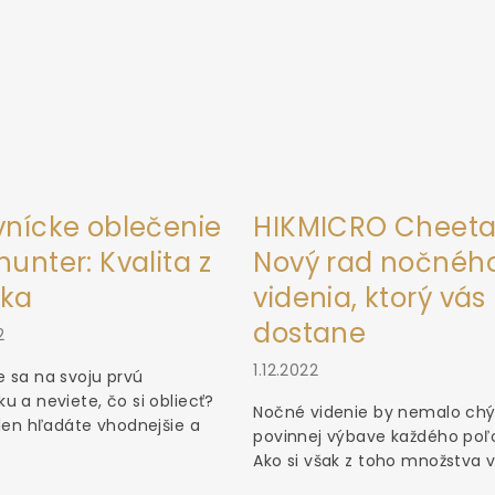
vnícke oblečenie
HIKMICRO Cheeta
unter: Kvalita z
Nový rad nočnéh
ka
videnia, ktorý vás
dostane
2
1.12.2022
 sa na svoju prvú
u a neviete, čo si obliecť?
Nočné videnie by nemalo chý
 len hľadáte vhodnejšie a
povinnej výbave každého poľ
Ako si však z toho množstva vý