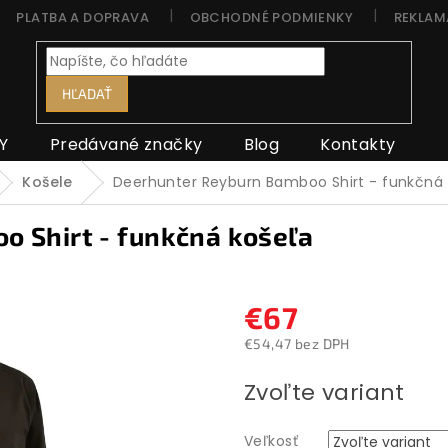
PLATBA A DOPRAVA
OBCHODNÉ PODMIENKY
REKLAM
HĽADAŤ
Y
Predávané značky
Blog
Kontakty
Košele
Deerhunter Reyburn Bamboo Shirt - funkčná
 Shirt - funkčná košeľa
€67
€54,47 bez DPH
Jednotková
Zvoľte variant
cena:
Veľkosť