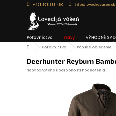
Prejsť
+421 908 138 480
info@loveckavasen.sk
na
obsah
Poľovníctvo
Zľavy
VÝHODNÉ SAD
Poľovníctvo
Pánske oblečenie
Domov
Deerhunter Reyburn Bamboo
Priemerné
Neohodnotené
Podrobnosti hodnotenia
hodnotenie
produktu
je
0,0
z
5
hviezdičiek.