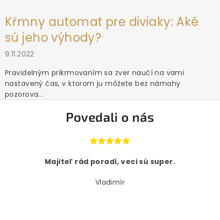
Kŕmny automat pre diviaky: Aké
sú jeho výhody?
9.11.2022
Pravidelným prikrmovaním sa zver naučí na vami
nastavený čas, v ktorom ju môžete bez námahy
pozorova...
Povedali o nás
Majiteľ rád poradí, veci sú super.
Vladimír