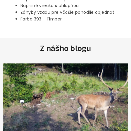
Náprsné vrecko s chlopňou
Záhyby vzadu pre väčšie pohodlie objednať
Farba 393 - Timber
Z
Z nášho blogu
á
p
ä
t
i
e