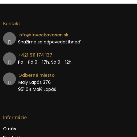
Kontakt
info
@
loveckavasen.sk
Snažíme sa odpovedať ihneď
+421 911 174 137
Po - Pá 9 − 17h, So 9 - 12h
Odberné miesto
Malý Lapáš 376
951 04 Malý Lapáš
Informácie
O nás