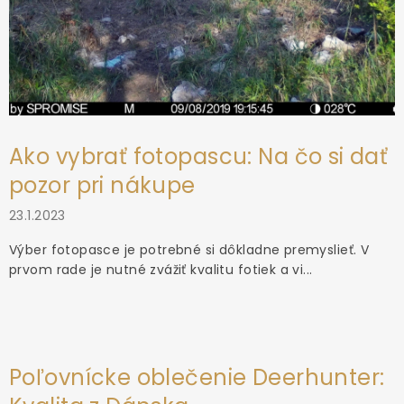
Ako vybrať fotopascu: Na čo si dať
pozor pri nákupe
23.1.2023
Výber fotopasce je potrebné si dôkladne premyslieť. V
prvom rade je nutné zvážiť kvalitu fotiek a vi...
Poľovnícke oblečenie Deerhunter: