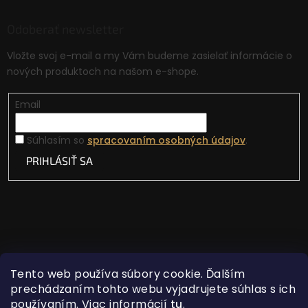
Odoberať newsletter
Vložte svoj e-mail a my Vám budeme zasielať informácie o
nových produktoch na našom e-shope.
Email
Súhlasím so
spracovaním osobných údajov
.
PRIHLÁSIŤ SA
Tento web používa súbory cookie. Ďalším
prechádzaním tohto webu vyjadrujete súhlas s ich
používaním. Viac informácií
tu
.