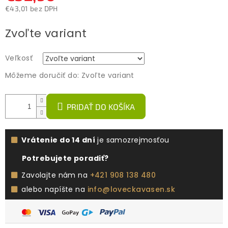
€43,01 bez DPH
Jednotková
Zvoľte variant
cena:
Veľkosť
Môžeme doručiť do:
Zvoľte variant
PRIDAŤ DO KOŠÍKA
Vrátenie do 14 dní
je samozrejmosťou
Potrebujete poradiť?
Zavolajte nám na
+421 908 138 480
alebo napíšte na
info@loveckavasen.sk