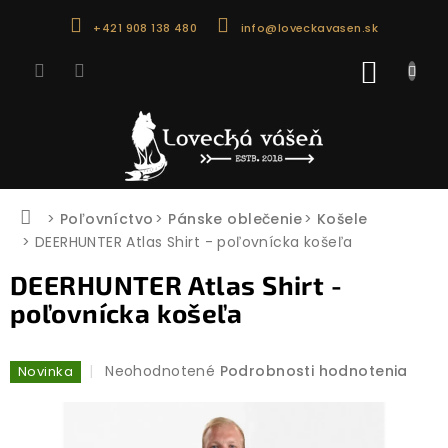
Prejsť
+421 908 138 480
info@loveckavasen.sk
na
obsah
NÁKU
KOŠÍK
Domov
Poľovníctvo
Pánske oblečenie
Košele
DEERHUNTER Atlas Shirt - poľovnícka košeľa
DEERHUNTER Atlas Shirt -
poľovnícka košeľa
Priemerné
Neohodnotené
Podrobnosti hodnotenia
Novinka
hodnotenie
produktu
je