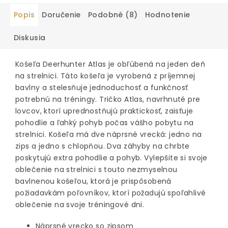
Popis
Doručenie
Podobné (8)
Hodnotenie
Diskusia
Košeľa Deerhunter Atlas je obľúbená na jeden deň
na strelnici. Táto košeľa je vyrobená z príjemnej
bavlny a stelesňuje jednoduchosť a funkčnosť
potrebnú na tréningy. Tričko Atlas, navrhnuté pre
lovcov, ktorí uprednostňujú praktickosť, zaisťuje
pohodlie a ľahký pohyb počas vášho pobytu na
strelnici. Košeľa má dve náprsné vrecká: jedno na
zips a jedno s chlopňou. Dva záhyby na chrbte
poskytujú extra pohodlie a pohyb. Vylepšite si svoje
oblečenie na strelnici s touto nezmyselnou
bavlnenou košeľou, ktorá je prispôsobená
požiadavkám poľovníkov, ktorí požadujú spoľahlivé
oblečenie na svoje tréningové dni.
Náprsné vrecko so zipsom