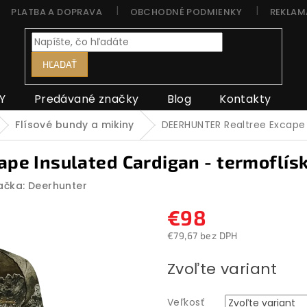
PLATBA A DOPRAVA
OBCHODNÉ PODMIENKY
REKLAM
HĽADAŤ
Y
Predávané značky
Blog
Kontakty
Flísové bundy a mikiny
DEERHUNTER Realtree Excape 
e Insulated Cardigan - termoflís
ačka:
Deerhunter
€98
€79,67 bez DPH
Jednotková
Zvoľte variant
cena:
Veľkosť