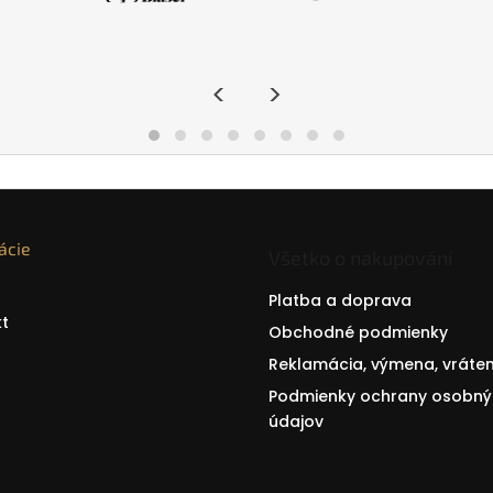
<
>
ácie
Všetko o nakupování
Platba a doprava
t
Obchodné podmienky
Reklamácia, výmena, vráten
Podmienky ochrany osobný
údajov