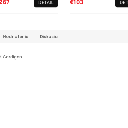
267
€103
DETAIL
DET
Hodnotenie
Diskusia
d Cardigan.