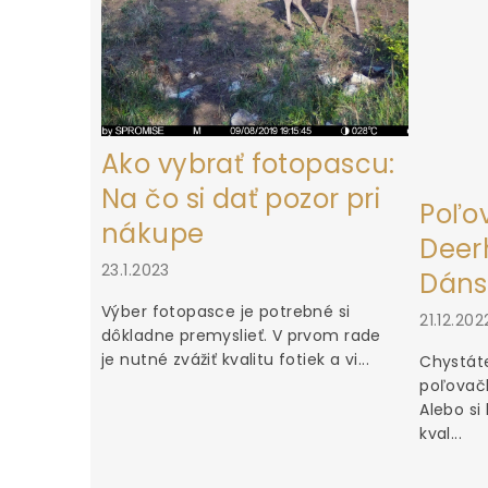
Ako vybrať fotopascu:
Na čo si dať pozor pri
Poľo
nákupe
Deerh
23.1.2023
Dáns
Výber fotopasce je potrebné si
21.12.202
dôkladne premyslieť. V prvom rade
je nutné zvážiť kvalitu fotiek a vi...
Chystáte
poľovačk
Alebo si
kval...