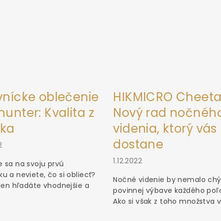
vnícke oblečenie
HIKMICRO Cheeta
unter: Kvalita z
Nový rad nočnéh
ka
videnia, ktorý vás
dostane
2
1.12.2022
 sa na svoju prvú
u a neviete, čo si obliecť?
Nočné videnie by nemalo chý
 len hľadáte vhodnejšie a
povinnej výbave každého poľ
Ako si však z toho množstva vý