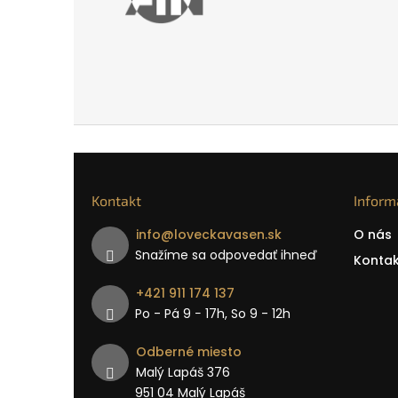
Kontakt
Inform
info
@
loveckavasen.sk
O nás
Snažíme sa odpovedať ihneď
Kontak
+421 911 174 137
Po - Pá 9 − 17h, So 9 - 12h
Odberné miesto
Malý Lapáš 376
951 04 Malý Lapáš