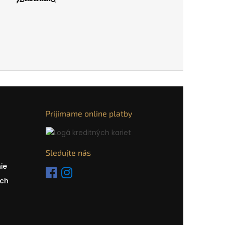
Prijímame online platby
Sledujte nás
ie
ch