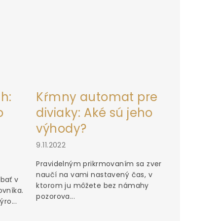
h:
Kŕmny automat pre
o
diviaky: Aké sú jeho
výhody?
9.11.2022
Pravidelným prikrmovaním sa zver
naučí na vami nastavený čas, v
bať v
ktorom ju môžete bez námahy
ovníka.
pozorova...
ro...