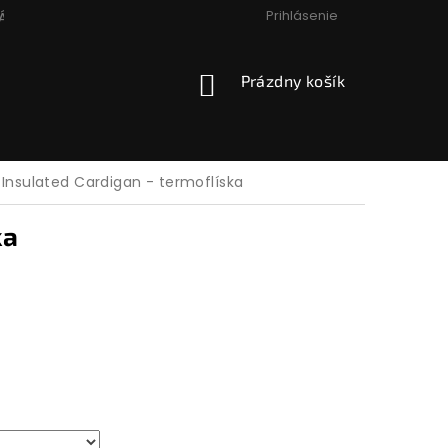
Prihlásenie
ÁCIA, VÝMENA, VRÁTENIE
PODMIENKY OCHRANY OSOBNÝCH
NÁKUPNÝ
Prázdny košík
KOŠÍK
Insulated Cardigan - termoflíska
ka