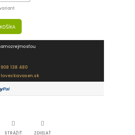
variant
 KOŠÍKA
samozrejmosťou
 908 138 480
@loveckavasen.sk
STRÁŽIŤ
ZDIEĽAŤ