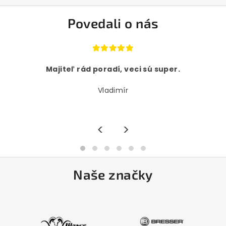
Povedali o nás
Majiteľ rád poradí, veci sú super.
Vladimír
<
>
Naše značky