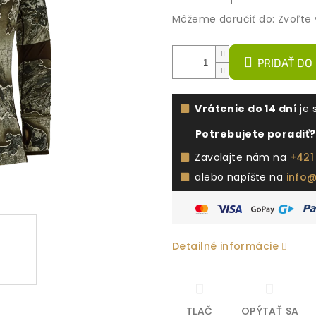
Môžeme doručiť do:
Zvoľte 
PRIDAŤ DO
Vrátenie do 14 dní
je 
Potrebujete poradiť?
Zavolajte nám na
+421
alebo napíšte na
info
Detailné informácie
TLAČ
OPÝTAŤ SA