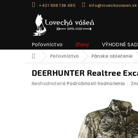
Prejsť
+421 908 138 480
info@loveckavasen.sk
na
obsah
Poľovníctvo
Zľavy
VÝHODNÉ SAD
Poľovníctvo
Pánske oblečenie
Domov
DEERHUNTER Realtree Excap
Priemerné
Neohodnotené
Podrobnosti hodnotenia
Zn
hodnotenie
produktu
je
0,0
z
5
hviezdičiek.