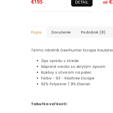
€195
€
DETAIL
od
Popis
Doručenie
Podobné (8)
Termo nátelník Deerhunter Excape Insulate
Zips vpredu v strede
Náprsné vrecko so skrytým zipsom
Rukávy s otvorom na palec
Farba - 93 - Realtree Excape
92% Polyester / 8% Elastan
Tabuľka veľkostí: