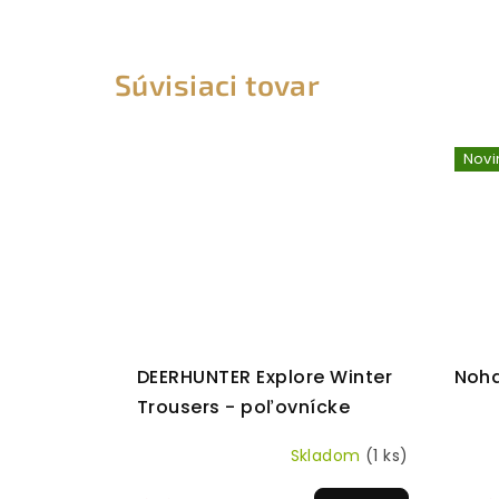
Súvisiaci tovar
Novi
DEERHUNTER Explore Winter
Noha
Trousers - poľovnícke
zimné nohavice
Skladom
(1 ks)