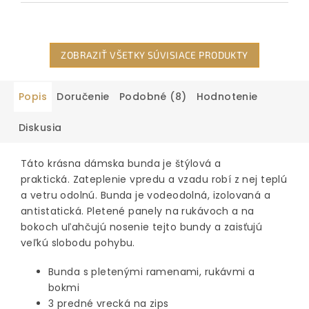
ZOBRAZIŤ VŠETKY SÚVISIACE PRODUKTY
Popis
Doručenie
Podobné (8)
Hodnotenie
Diskusia
Táto krásna dámska bunda je štýlová a
praktická. Zateplenie vpredu a vzadu robí z nej teplú
a vetru odolnú. Bunda je vodeodolná, izolovaná a
antistatická. Pletené panely na rukávoch a na
bokoch uľahčujú nosenie tejto bundy a zaisťujú
veľkú slobodu pohybu.
Bunda s pletenými ramenami, rukávmi a
bokmi
3 predné vrecká na zips