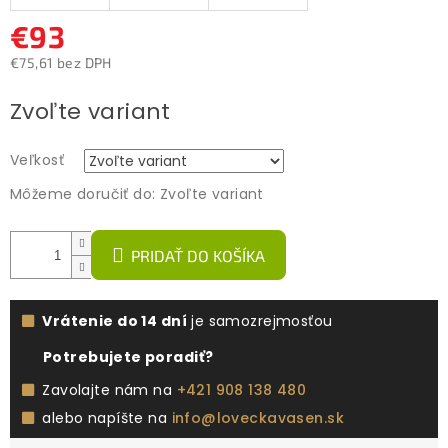
€93
€75,61 bez DPH
Jednotková
Zvoľte variant
cena:
Veľkosť
Môžeme doručiť do:
Zvoľte variant
PRIDAŤ DO KOŠÍKA
Vrátenie do 14 dní
je samozrejmosťou
Potrebujete poradiť?
Zavolajte nám na
+421 908 138 480
alebo napíšte na
info@loveckavasen.sk