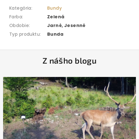
Kategória
:
Bundy
Farba
:
Zelená
Obdobie
:
Jarné, Jesenné
Typ produktu
:
Bunda
Z
Z nášho blogu
á
p
ä
t
i
e