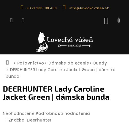
Prejsť
+421 908 138 480
info@loveckavasen.sk
na
obsah
NÁKU
KOŠÍK
Domov
Poľovníctvo
Dámske oblečenie
Bundy
DEERHUNTER Lady Caroline Jacket Green | dámska
bunda
DEERHUNTER Lady Caroline
Jacket Green | dámska bunda
Priemerné
Neohodnotené
Podrobnosti hodnotenia
hodnotenie
Značka:
Deerhunter
produktu