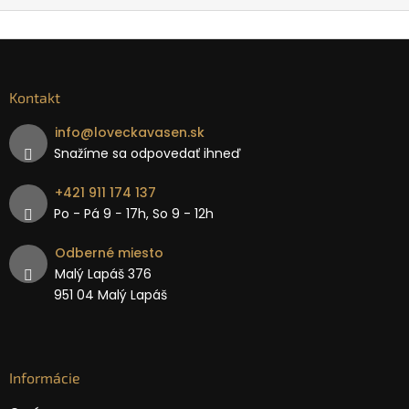
Kontakt
info
@
loveckavasen.sk
Snažíme sa odpovedať ihneď
+421 911 174 137
Po - Pá 9 − 17h, So 9 - 12h
Odberné miesto
Malý Lapáš 376
951 04 Malý Lapáš
Informácie