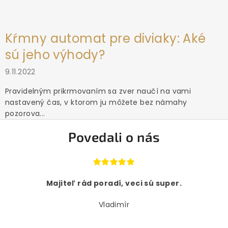
Kŕmny automat pre diviaky: Aké
sú jeho výhody?
9.11.2022
Pravidelným prikrmovaním sa zver naučí na vami
nastavený čas, v ktorom ju môžete bez námahy
pozorova...
Povedali o nás
Majiteľ rád poradí, veci sú super.
Vladimír