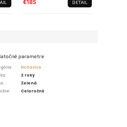
€185
AIL
DETAIL
atočné parametre
egória
:
Nohavice
uka
:
2 roky
ba
:
Zelená
obie
:
Celoročné