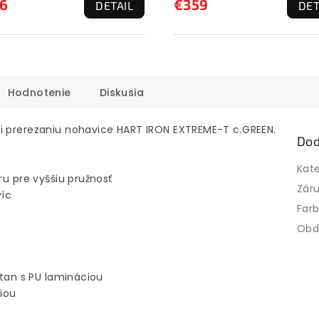
6
€359
DETAIL
DET
Hodnotenie
Diskusia
či prerezaniu nohavice HART IRON EXTREME-T c.GREEN.
Dod
Kat
ru pre vyššiu pružnosť
Zár
víc
Far
Obd
stan s PU lamináciou
ciou