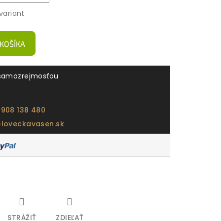
variant
 KOŠÍKA
samozrejmosťou
 908 138 480
@loveckavasen.sk
STRÁŽIŤ
ZDIEĽAŤ