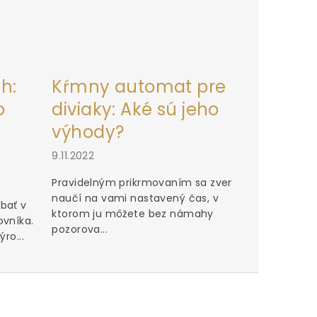
h:
Kŕmny automat pre
o
diviaky: Aké sú jeho
výhody?
9.11.2022
Pravidelným prikrmovaním sa zver
naučí na vami nastavený čas, v
bať v
ktorom ju môžete bez námahy
ovníka.
pozorova...
ro...