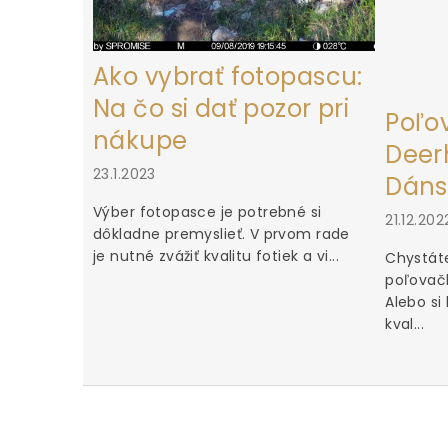
Ako vybrať fotopascu:
Na čo si dať pozor pri
Poľo
nákupe
Deerh
23.1.2023
Dáns
Výber fotopasce je potrebné si
21.12.202
dôkladne premyslieť. V prvom rade
je nutné zvážiť kvalitu fotiek a vi...
Chystáte
poľovačk
Alebo si
kval...