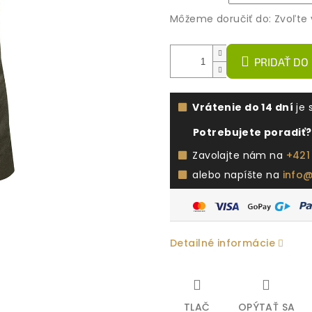
Môžeme doručiť do:
Zvoľte 
PRIDAŤ DO
Vrátenie do 14 dní
je 
Potrebujete poradiť?
Zavolajte nám na
+421
alebo napíšte na
info
Detailné informácie
TLAČ
OPÝTAŤ SA