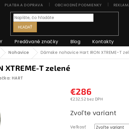
PLATBA A DOPRAVA
OBCHODNÉ PODMIENKY
REKLAM
HĽADAŤ
Y
Predávané značky
Blog
Kontakty
Nohavice
Dámske nohavice Hart IRON XTREME-T ze
N XTREME-T zelené
ačka:
HART
€286
€232,52 bez DPH
Jednotková
Zvoľte variant
cena:
Veľkosť