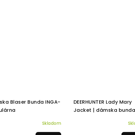
ka Blaser Bunda INGA-
DEERHUNTER Lady Mary
ulárna
Jacket | dámska bund
Skladom
Sk