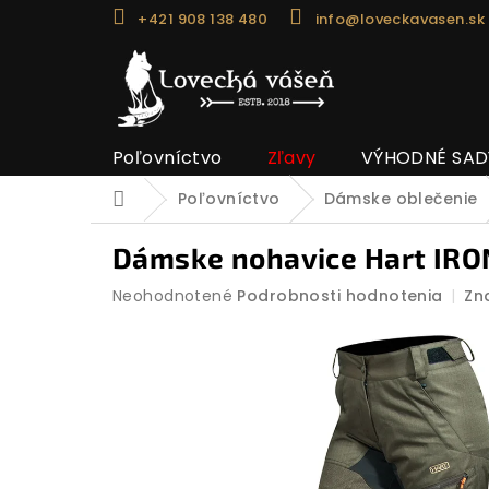
Prejsť
+421 908 138 480
info@loveckavasen.sk
na
obsah
Poľovníctvo
Zľavy
VÝHODNÉ SAD
Poľovníctvo
Dámske oblečenie
Domov
Dámske nohavice Hart IRO
Priemerné
Neohodnotené
Podrobnosti hodnotenia
Zn
hodnotenie
produktu
je
0,0
z
5
hviezdičiek.