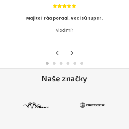
Majiteľ rád poradí, veci sú super.
Vladimír
<
>
Naše značky