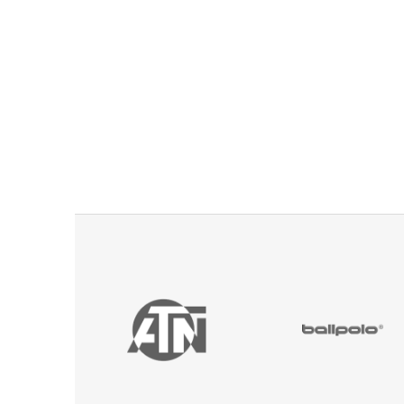
u za iné