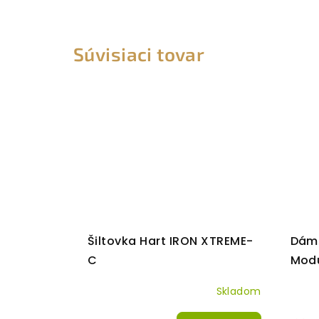
Súvisiaci tovar
Šiltovka Hart IRON XTREME-
Dáms
C
Mod
Skladom