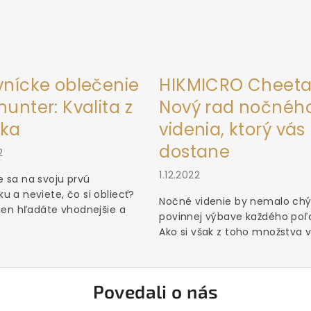
vnícke oblečenie
HIKMICRO Cheeta
unter: Kvalita z
Nový rad nočnéh
ka
videnia, ktorý vás
dostane
2
1.12.2022
 sa na svoju prvú
u a neviete, čo si obliecť?
Nočné videnie by nemalo chý
 len hľadáte vhodnejšie a
povinnej výbave každého poľ
Ako si však z toho množstva vý
Povedali o nás