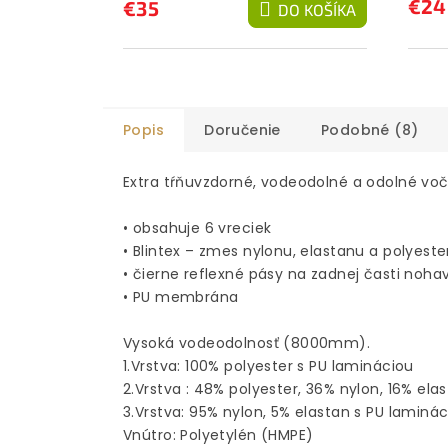
€24
€35
DO KOŠÍKA
Popis
Doručenie
Podobné (8)
Extra tŕňuvzdorné, vodeodolné a odolné vo
• obsahuje 6 vreciek
• Blintex – zmes nylonu, elastanu a polyeste
• čierne reflexné pásy na zadnej časti noha
• PU membrána
Vysoká vodeodolnosť (8000mm).
1.Vrstva: 100% polyester s PU lamináciou
2.Vrstva : 48% polyester, 36% nylon, 16% ela
3.Vrstva: 95% nylon, 5% elastan s PU laminá
Vnútro: Polyetylén (HMPE)