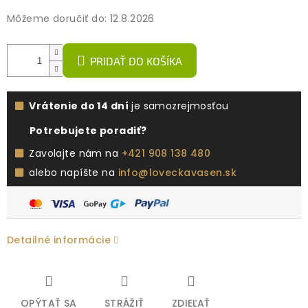
Môžeme doručiť do:
12.8.2026
PRIDAŤ DO KOŠÍKA
Vrátenie do 14 dní
je samozrejmosťou
Potrebujete poradiť?
Zavolajte nám na
+421 908 138 480
alebo napíšte na
info@loveckavasen.sk
Detailné informácie
OPÝTAŤ SA
STRÁŽIŤ
ZDIEĽAŤ