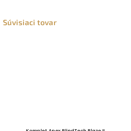
Súvisiaci tovar
Komplet Apex BlindTech Blaze II