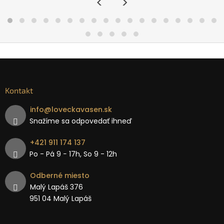
<
>
Kontakt
info
@
loveckavasen.sk
Snažíme sa odpovedať ihneď
+421 911 174 137
Po - Pá 9 − 17h, So 9 - 12h
Odberné miesto
Malý Lapáš 376
951 04 Malý Lapáš