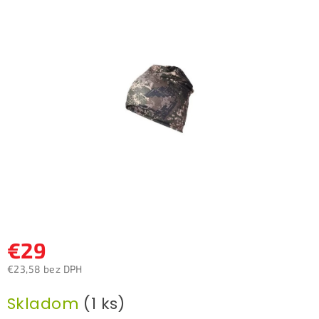
0,0
z
5
hviezdičiek.
€29
€23,58 bez DPH
Jednotková
Skladom
(1 ks)
cena: