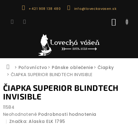
Prejsť
+421 908 138 480
info@loveckavasen.sk
na
obsah
NÁKU
KOŠÍK
Domov
Poľovníctvo
Pánske oblečenie
Čiapky
ČIAPKA SUPERIOR BLINDTECH INVISIBLE
ČIAPKA SUPERIOR BLINDTECH
INVISIBLE
11584
Priemerné
Neohodnotené
Podrobnosti hodnotenia
hodnotenie
Značka:
Alaska ELK 1795
produktu
je