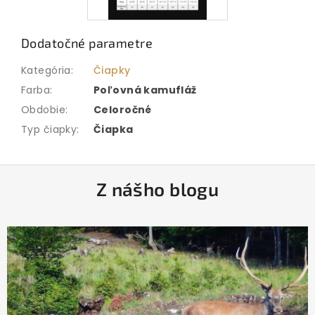
Dodatočné parametre
Kategória
:
Čiapky
Farba
:
Poľovná kamufláž
Obdobie
:
Celoročné
Typ čiapky
:
Čiapka
Z
Z nášho blogu
á
p
ä
t
i
e