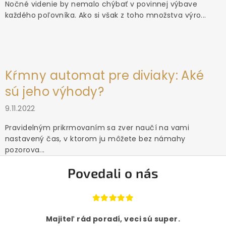
Nočné videnie by nemalo chýbať v povinnej výbave
každého poľovníka. Ako si však z toho množstva výro...
Kŕmny automat pre diviaky: Aké
sú jeho výhody?
9.11.2022
Pravidelným prikrmovaním sa zver naučí na vami
nastavený čas, v ktorom ju môžete bez námahy
pozorova...
Povedali o nás
Majiteľ rád poradí, veci sú super.