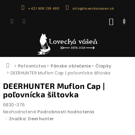
Prejsť
+421 908 138 480
info@loveckavasen.sk
na
obsah
NÁKU
KOŠÍK
Domov
Poľovníctvo
Pánske oblečenie
Čiapky
DEERHUNTER Muflon Cap | poľovnícka šiltovka
DEERHUNTER Muflon Cap |
poľovnícka šiltovka
6830-376
Priemerné
Neohodnotené
Podrobnosti hodnotenia
hodnotenie
Značka:
Deerhunter
produktu
je