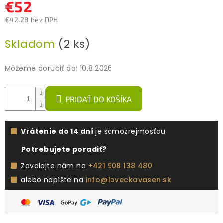
€52
€42,28 bez DPH
Jednotková
Skladom
(2 ks)
cena:
Môžeme doručiť do:
10.8.2026
PRIDAŤ DO KOŠÍKA
Vrátenie do 14 dní
je samozrejmosťou
Potrebujete poradiť?
Zavolajte nám na
+421 908 138 480
alebo napíšte na
info@loveckavasen.sk