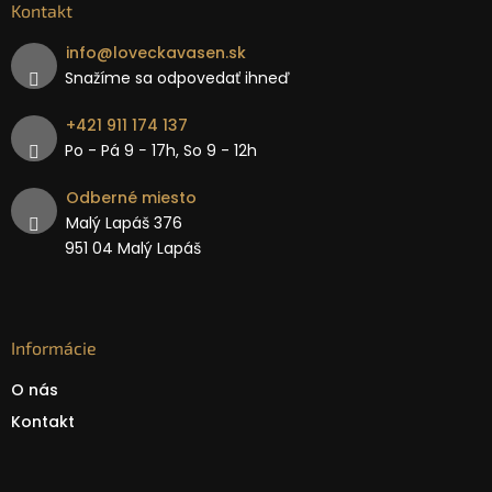
Kontakt
info
@
loveckavasen.sk
Snažíme sa odpovedať ihneď
+421 911 174 137
Po - Pá 9 − 17h, So 9 - 12h
Odberné miesto
Malý Lapáš 376
951 04 Malý Lapáš
Informácie
O nás
Kontakt