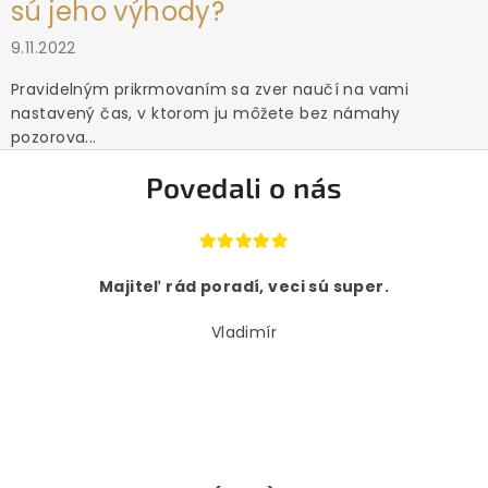
sú jeho výhody?
9.11.2022
Pravidelným prikrmovaním sa zver naučí na vami
nastavený čas, v ktorom ju môžete bez námahy
pozorova...
Povedali o nás
Majiteľ rád poradí, veci sú super.
Vladimír