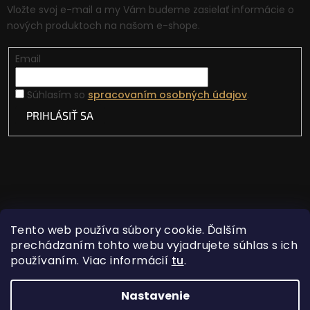
Vložte svoj e-mail a my Vám budeme zasielať informácie o
nových produktoch na našom e-shope.
Email
Súhlasím so
spracovaním osobných údajov
.
PRIHLÁSIŤ SA
Tento web používa súbory cookie. Ďalším
prechádzaním tohto webu vyjadrujete súhlas s ich
používaním. Viac informácií
tu
.
Vytvoril Shoptet
Nastavenie