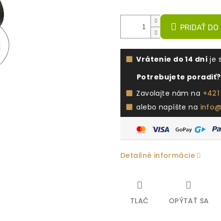
PRIDAŤ DO
Vrátenie do 14 dní
je 
Potrebujete poradiť?
Zavolajte nám na
+421
alebo napíšte na
info
Detailné informácie
TLAČ
OPÝTAŤ SA