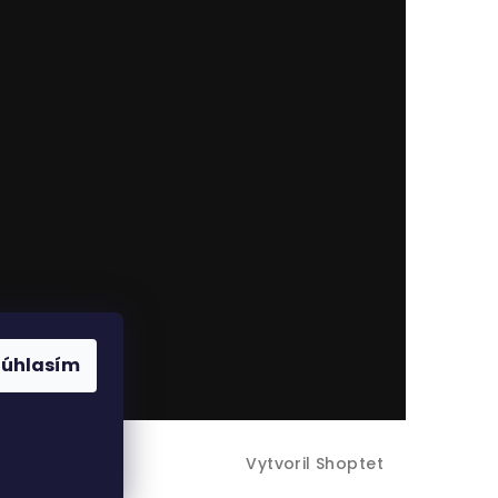
Súhlasím
Vytvoril Shoptet