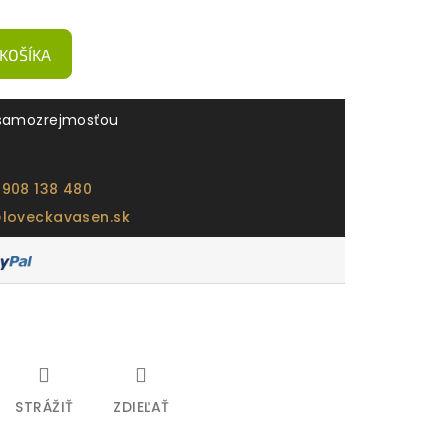
 KOŠÍKA
samozrejmosťou
 908 138 480
@loveckavasen.sk
STRÁŽIŤ
ZDIEĽAŤ