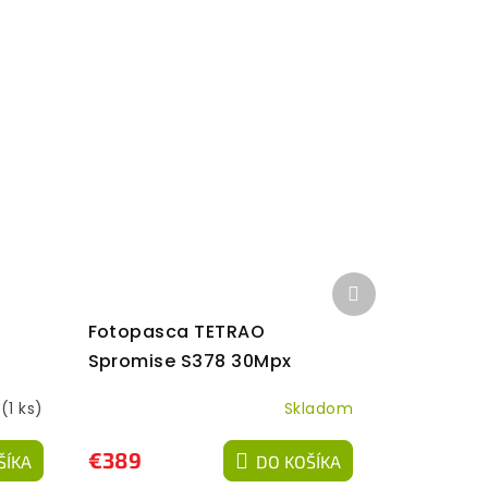
Ďalší
produkt
Fotopasca TETRAO
Spromise S378 30Mpx
940nm 4G s odosielaním
m
(1 ks)
Skladom
videa
€389
ŠÍKA
DO KOŠÍKA