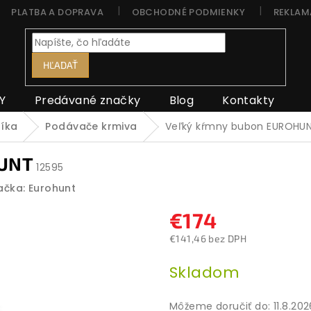
PLATBA A DOPRAVA
OBCHODNÉ PODMIENKY
REKLAM
HĽADAŤ
Y
Predávané značky
Blog
Kontakty
níka
Podávače krmiva
Veľký kŕmny bubon EUROHU
HUNT
12595
ačka:
Eurohunt
€174
€141,46 bez DPH
Jednotková
Skladom
cena:
Môžeme doručiť do:
11.8.20