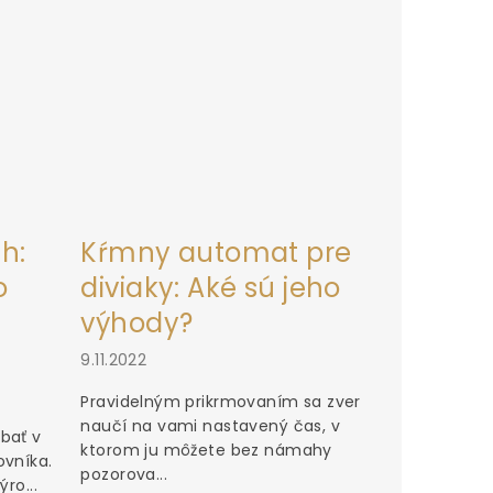
h:
Kŕmny automat pre
o
diviaky: Aké sú jeho
výhody?
9.11.2022
Pravidelným prikrmovaním sa zver
naučí na vami nastavený čas, v
bať v
ktorom ju môžete bez námahy
ovníka.
pozorova...
ro...