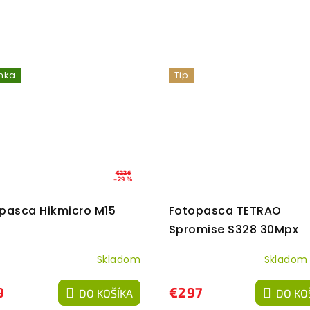
nka
Tip
€226
–29 %
pasca Hikmicro M15
Fotopasca TETRAO
Spromise S328 30Mpx
940nm MMS/4G
Skladom
Sklado
9
€297
DO KOŠÍKA
DO KO