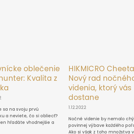
vnícke oblečenie
HIKMICRO Cheeta
unter: Kvalita z
Nový rad nočnéh
ka
videnia, ktorý vás
dostane
2
1.12.2022
 sa na svoju prvú
u a neviete, čo si obliecť?
Nočné videnie by nemalo chý
 len hľadáte vhodnejšie a
povinnej výbave každého poľ
Ako si však z toho množstva vý