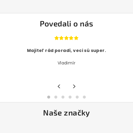
Povedali o nás
Majiteľ rád poradí, veci sú super.
Vladimír
<
>
Naše značky