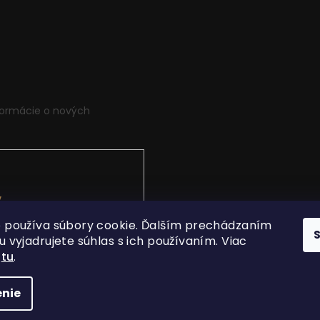
formácie o nových
v
.
 používa súbory cookie. Ďalším prechádzaním
 vyjadrujete súhlas s ich používaním. Viac
í
tu
.
nie
 vyhradené.