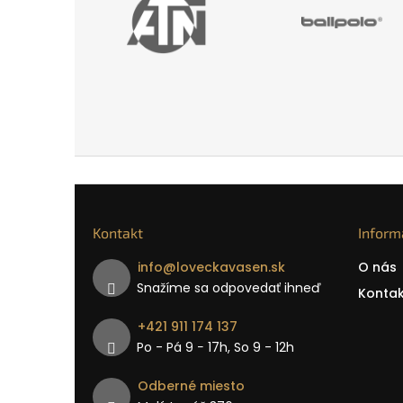
Kontakt
Inform
info
@
loveckavasen.sk
O nás
Snažíme sa odpovedať ihneď
Kontak
+421 911 174 137
Po - Pá 9 − 17h, So 9 - 12h
Odberné miesto