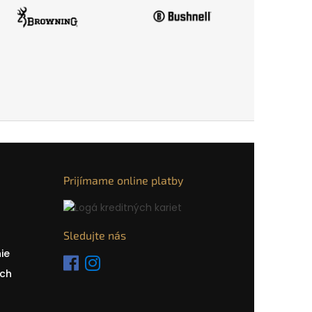
Prijímame online platby
Sledujte nás
ie
ch