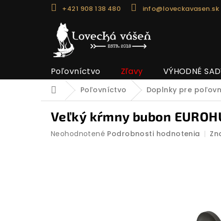
Prejsť
+421 908 138 480
info@loveckavasen.sk
na
obsah
Poľovníctvo
Zľavy
VÝHODNÉ SAD
Poľovníctvo
Doplnky pre poľov
Domov
Veľký kŕmny bubon EURO
Priemerné
Neohodnotené
Podrobnosti hodnotenia
Zn
hodnotenie
produktu
je
0,0
z
5
hviezdičiek.