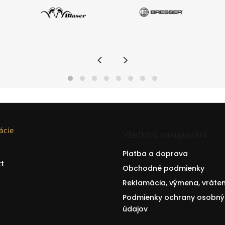
<
>
ácie
Všetko o nakupování
Platba a doprava
t
Obchodné podmienky
Reklamácia, výmena, vráten
Podmienky ochrany osobný
údajov