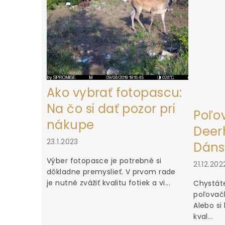
e
Ako vybrať fotopascu:
Na čo si dať pozor pri
Poľo
nákupe
Deerh
23.1.2023
Dáns
Výber fotopasce je potrebné si
21.12.202
dôkladne premyslieť. V prvom rade
je nutné zvážiť kvalitu fotiek a vi...
Chystáte
poľovačk
Alebo si
kval...